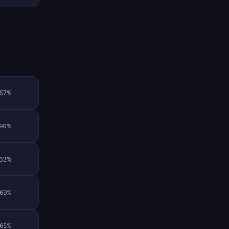
57%
90%
63%
69%
65%