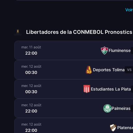
Voi
Libertadores de la CONMEBOL Pronostics
mar. 11 août
Fluminense
22:00
mer. 12 août
Deportes Tolima
VS
00:30
mer. 12 août
Estudiantes La Plata
00:30
mer. 12 août
Palmeiras
22:00
mer. 12 août
Platens
22:00