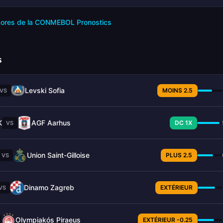
adores de la CONMEBOL Pronostics
s
Levski Sofia
MOINS 2.5
VS
K
AGF Aarhus
DC 1X
VS
Union Saint-Gilloise
PLUS 2.5
VS
Dinamo Zagreb
EXTÉRIEUR
VS
Olympiakós Piraeus
EXTÉRIEUR -0.25