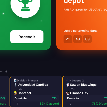
dépôt
Fais ton premier dépôt et re
L'offre se termine dans
Recevoir
21
:
49
:
09
jours)
Division Primera
K League 2
Universidad Católica
Suwon Bluewings
VS
VS
Cobresal
Gimhae City
80%
Domicile
71%
Domicile
7
cord
82% D'accord
78% D'acc
11
9