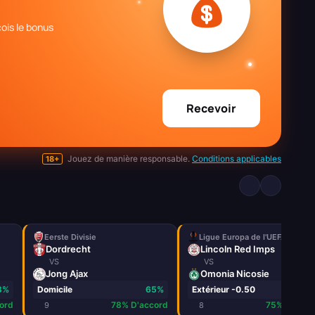
çois le bonus
Recevoir
Jouez de manière responsable.
Conditions applicables
18+
Eerste Divisie
Ligue Europa de l'UEFA
Dordrecht
Lincoln Red Imps
VS
VS
Jong Ajax
Omonia Nicosie
3%
Domicile
65%
Extérieur -0.50
88
ord
78% D'accord
75% D'acco
9
8