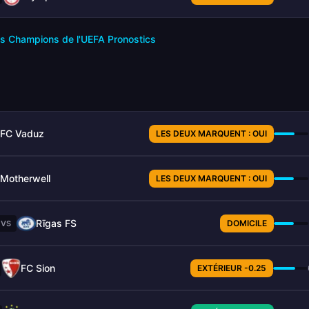
des Champions de l'UEFA Pronostics
FC Vaduz
LES DEUX MARQUENT : OUI
Motherwell
LES DEUX MARQUENT : OUI
Rīgas FS
DOMICILE
VS
FC Sion
EXTÉRIEUR -0.25