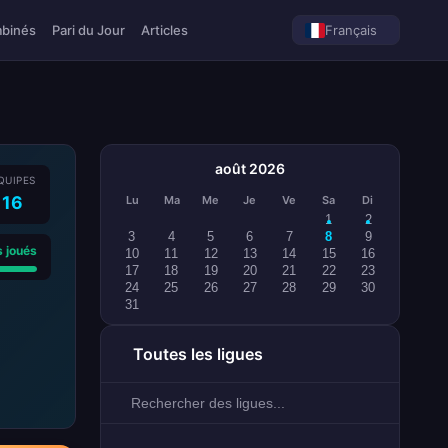
mbinés
Pari du Jour
Articles
Français
août 2026
QUIPES
16
Lu
Ma
Me
Je
Ve
Sa
Di
1
2
3
4
5
6
7
8
9
 joués
10
11
12
13
14
15
16
17
18
19
20
21
22
23
24
25
26
27
28
29
30
31
Toutes les ligues