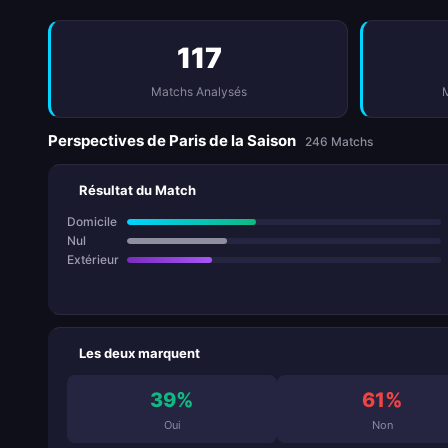
117
Matchs Analysés
M
Perspectives de Paris de la Saison
246 Matchs
Résultat du Match
Domicile
Nul
Extérieur
Les deux marquent
39%
61%
Oui
Non