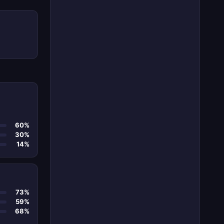
60%
30%
14%
73%
59%
68%