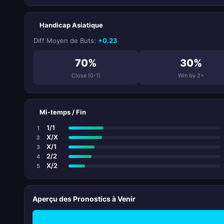
Handicap Asiatique
Diff Moyen de Buts:
+0.23
70%
30%
Close (0-1)
Win by 2+
Mi-temps / Fin
1/1
1
X/X
2
X/1
3
2/2
4
X/2
5
Aperçu des Pronostics à Venir