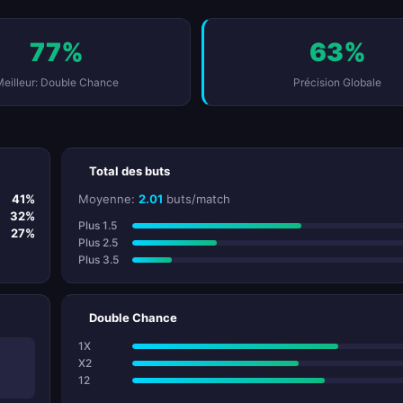
77%
63%
eilleur: Double Chance
Précision Globale
Total des buts
41%
Moyenne:
2.01
buts/match
32%
Plus 1.5
27%
Plus 2.5
Plus 3.5
Double Chance
1X
X2
12