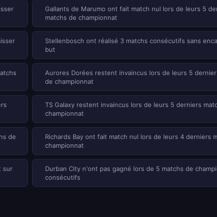
isser
Gallants de Marumo ont fait match nul lors de leurs 5 de
matchs de championnat
isser
Stellenbosch ont réalisé 3 matchs consécutifs sans enca
but
matchs
Aurores Dorées restent invaincus lors de leurs 5 dernie
de championnat
ers
TS Galaxy restent invaincus lors de leurs 5 derniers mat
championnat
chs de
Richards Bay ont fait match nul lors de leurs 4 derniers
championnat
t sur
Durban City n'ont pas gagné lors de 5 matchs de champ
consécutifs