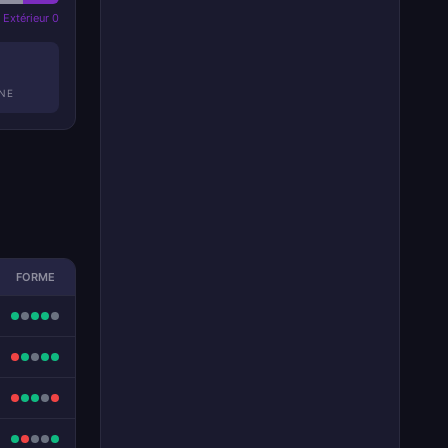
Extérieur 0
NE
FORME