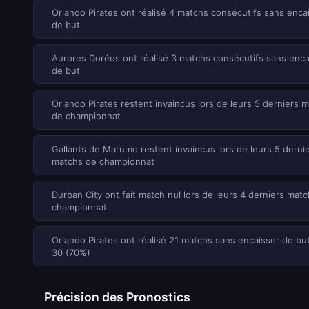
Orlando Pirates ont réalisé 4 matchs consécutifs sans enca
de but
Aurores Dorées ont réalisé 3 matchs consécutifs sans enca
de but
Orlando Pirates restent invaincus lors de leurs 5 derniers 
de championnat
Gallants de Marumo restent invaincus lors de leurs 5 derni
matchs de championnat
Durban City ont fait match nul lors de leurs 4 derniers mat
championnat
Orlando Pirates ont réalisé 21 matchs sans encaisser de bu
30 (70%)
Précision des Pronostics