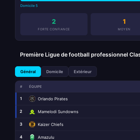
Domicile 5
2
1
FORTE CONFIANCE
MOYEN
Première Ligue de football professionnel Cl
Général
Domicile
Extérieur
#
ÉQUIPE
1
Orlando Pirates
2
Mamelodi Sundowns
3
Kaizer Chiefs
4
Amazulu