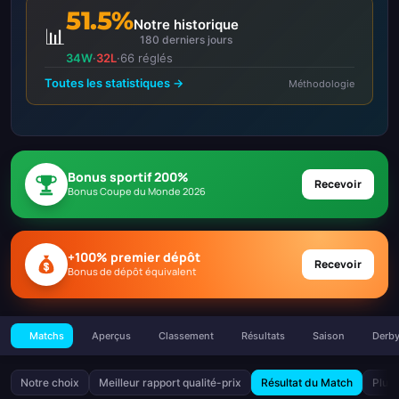
51.5%
Notre historique
📊
180 derniers jours
34W
·
32L
·
66 réglés
Toutes les statistiques →
Méthodologie
Bonus sportif 200%
Recevoir
Bonus Coupe du Monde 2026
+100% premier dépôt
Recevoir
Bonus de dépôt équivalent
Matchs
Aperçus
Classement
Résultats
Saison
Derb
Notre choix
Meilleur rapport qualité-prix
Résultat du Match
Plus 