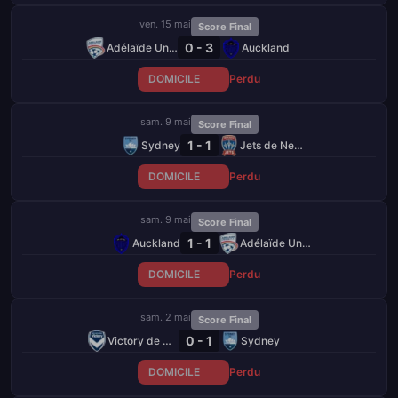
ven. 15 mai
Score Final
0 - 3
Adélaïde United
Auckland
DOMICILE
Perdu
sam. 9 mai
Score Final
1 - 1
Sydney
Jets de Newcastle
DOMICILE
Perdu
sam. 9 mai
Score Final
1 - 1
Auckland
Adélaïde United
DOMICILE
Perdu
sam. 2 mai
Score Final
0 - 1
Victory de Melbourne
Sydney
DOMICILE
Perdu