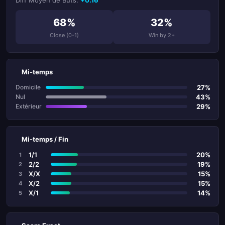
68%
32%
Close (0-1)
Win by 2+
Mi-temps
27%
Domicile
43%
Nul
29%
Extérieur
Mi-temps / Fin
1/1
20%
1
2/2
19%
2
X/X
15%
3
X/2
15%
4
X/1
14%
5