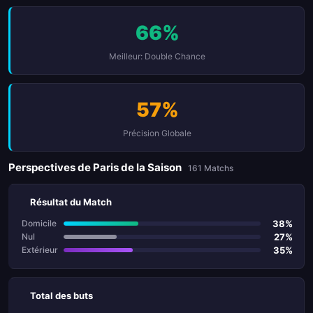
66%
Meilleur: Double Chance
57%
Précision Globale
Perspectives de Paris de la Saison
161 Matchs
Résultat du Match
38%
Domicile
27%
Nul
35%
Extérieur
Total des buts