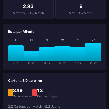
2.83
9
Moyenne Buts / Match
Max Buts / Match
Buts par Minute
81
54
71
79
74
97
0-15'
16-30'
31-45'
46-60'
61-75'
76-90'
Cartons & Discipline
349
13
Cartons Jaunes
Cartons Rouges
2.2
Cartons par Match
(2.2 Jaune)