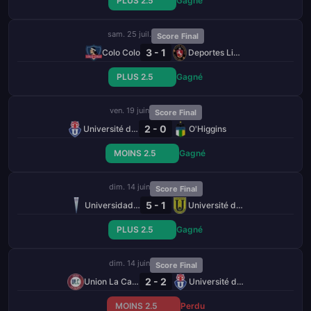
PLUS 2.5
Gagné
sam. 25 juil.
Score Final
3 - 1
Colo Colo
Deportes Limache
PLUS 2.5
Gagné
ven. 19 juin
Score Final
2 - 0
Université de Chile
O'Higgins
MOINS 2.5
Gagné
dim. 14 juin
Score Final
5 - 1
Universidad Católica
Université de Concepción
PLUS 2.5
Gagné
dim. 14 juin
Score Final
2 - 2
Union La Calera
Université de Chile
MOINS 2.5
Perdu