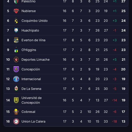
4
Palestino
17
8
3
6
25
24
+1
27
5
Nublense
16
6
7
3
20
19
+1
25
6
Coquimbo Unido
16
7
3
6
23
20
+3
24
7
Huachipato
17
7
3
7
26
27
-1
24
8
Everton de Vina
17
6
5
6
23
20
+3
23
9
O'Higgins
17
7
2
8
21
25
-4
23
10
Deportes Limache
16
6
3
7
31
26
+5
21
11
Concepción
17
6
2
9
19
23
-4
20
12
Internacional
17
5
4
8
20
23
-3
19
13
De La Serena
17
4
7
6
25
30
-5
19
Université de
14
16
5
4
7
13
27
-14
19
Concepción
15
Cobresal
17
5
2
10
26
32
-6
17
16
Union La Calera
17
3
4
10
15
33
-18
13