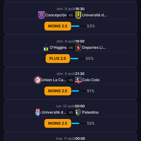
dim. 9 août
16:30
Concepción
Université de Concepción
VS
MOINS 2.5
53%
dim. 9 août
19:00
O'Higgins
Deportes Limache
VS
PLUS 2.5
55%
dim. 9 août
21:30
Union La Calera
Colo Colo
VS
MOINS 2.5
51%
lun. 10 août
00:00
Université de Chile
Palestino
VS
MOINS 2.5
52%
mar. 11 août
00:00