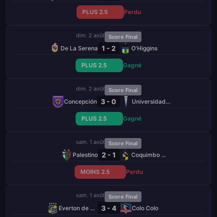
PLUS 2.5
Perdu
dim. 2 août
Score Final
1 - 2
De La Serena
O'Higgins
PLUS 2.5
Gagné
dim. 2 août
Score Final
3 - 0
Concepción
Universidad Católica
PLUS 2.5
Gagné
sam. 1 août
Score Final
2 - 1
Palestino
Coquimbo Unido
MOINS 2.5
Perdu
sam. 1 août
Score Final
3 - 4
Everton de Vina
Colo Colo