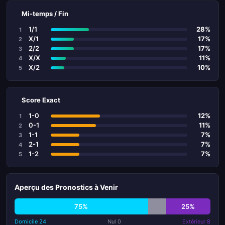
Mi-temps / Fin
1/1
28%
1
X/1
17%
2
2/2
17%
3
X/X
11%
4
X/2
10%
5
Score Exact
1-0
12%
1
0-1
11%
2
1-1
7%
3
2-1
7%
4
1-2
7%
5
Aperçu des Pronostics à Venir
75%
25%
Domicile 24
Nul 0
Extérieur 8