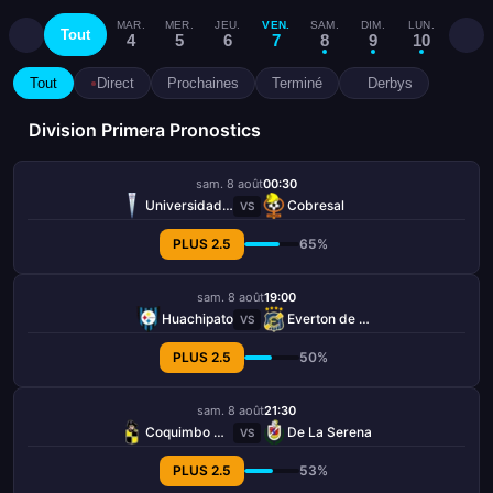
MAR.
MER.
JEU.
VEN.
SAM.
DIM.
LUN.
MAR.
Tout
4
5
6
7
8
9
10
11
Tout
Direct
Prochaines
Terminé
Derbys
Division Primera Pronostics
sam. 8 août
00:30
Universidad Católica
Cobresal
VS
PLUS 2.5
65%
sam. 8 août
19:00
Huachipato
Everton de Vina
VS
PLUS 2.5
50%
sam. 8 août
21:30
Coquimbo Unido
De La Serena
VS
PLUS 2.5
53%