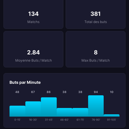
134
381
Matchs
Total des buts
2.84
8
Moyenne Buts / Match
Max Buts / Match
Buts par Minute
48
67
86
38
38
94
10
0-15'
16-30'
31-45'
46-60'
61-75'
76-90'
91-105'