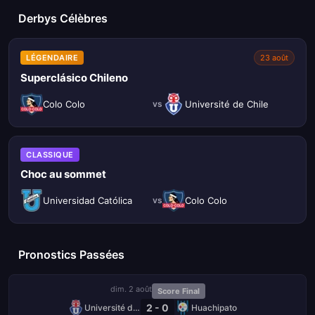
Derbys Célèbres
LÉGENDAIRE
23 août
Superclásico Chileno
Colo Colo
Université de Chile
vs
CLASSIQUE
Choc au sommet
Universidad Católica
Colo Colo
vs
Pronostics Passées
dim. 2 août
Score Final
2 - 0
Université de Chile
Huachipato