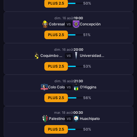
PLUS 2.5
50%
dim. 16 août
19:00
Cobresal
Concepción
VS
PLUS 2.5
51%
dim. 16 août
20:00
Coquimbo Unido
Universidad Católica
VS
PLUS 2.5
53%
dim. 16 août
21:30
Colo Colo
O'Higgins
VS
PLUS 2.5
56%
mar. 18 août
00:30
Palestino
Huachipato
VS
PLUS 2.5
50%