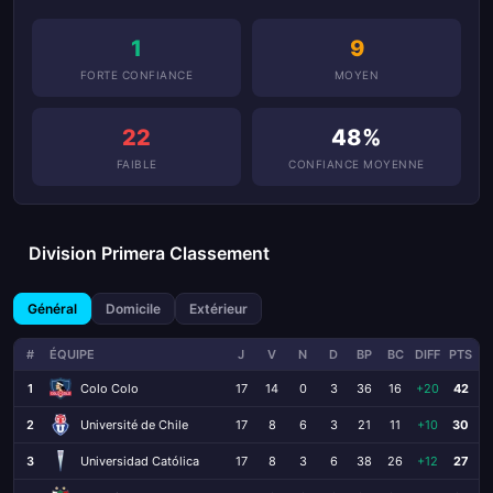
1
9
FORTE CONFIANCE
MOYEN
22
48%
FAIBLE
CONFIANCE MOYENNE
Division Primera Classement
Général
Domicile
Extérieur
#
ÉQUIPE
J
V
N
D
BP
BC
DIFF
PTS
1
Colo Colo
17
14
0
3
36
16
+20
42
2
Université de Chile
17
8
6
3
21
11
+10
30
3
Universidad Católica
17
8
3
6
38
26
+12
27