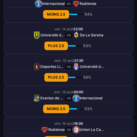
Internacional
Nublense
VS
MOINS 2.5
54%
ven. 14 août
23:00
Université de Concepción
De La Serena
VS
PLUS 2.5
53%
sam. 15 août
21:30
Deportes Limache
Université de Chile
VS
PLUS 2.5
50%
dim. 16 août
00:00
Everton de Vina
Internacional
VS
MOINS 2.5
53%
dim. 16 août
16:30
Nublense
Union La Calera
VS