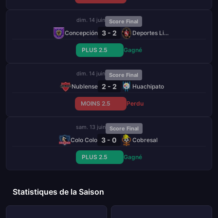
dim. 14 juin
Score Final
3 - 2
Concepción
Deportes Limache
PLUS 2.5
Gagné
dim. 14 juin
Score Final
2 - 2
Nublense
Huachipato
MOINS 2.5
Perdu
sam. 13 juin
Score Final
3 - 0
Colo Colo
Cobresal
PLUS 2.5
Gagné
Statistiques de la Saison