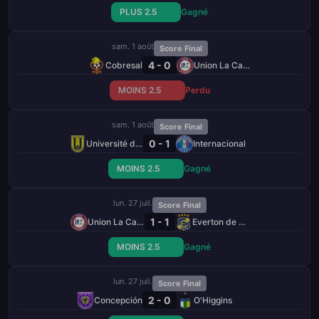
PLUS 2.5
Gagné
sam. 1 août
Score Final
4 - 0
Cobresal
Union La Calera
MOINS 2.5
Perdu
sam. 1 août
Score Final
0 - 1
Université de Concepción
Internacional
MOINS 2.5
Gagné
lun. 27 juil.
Score Final
1 - 1
Union La Calera
Everton de Vina
MOINS 2.5
Gagné
lun. 27 juil.
Score Final
2 - 0
Concepción
O'Higgins