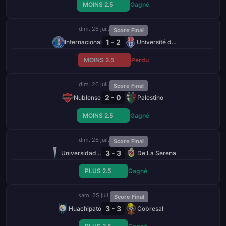
MOINS 2.5
Gagné
dim. 26 juil.
Score Final
1 - 2
Internacional
Université de Chile
MOINS 2.5
Perdu
dim. 26 juil.
Score Final
2 - 0
Nublense
Palestino
MOINS 2.5
Gagné
dim. 26 juil.
Score Final
3 - 3
Universidad Católica
De La Serena
PLUS 2.5
Gagné
sam. 25 juil.
Score Final
3 - 3
Huachipato
Cobresal