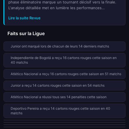
phase éliminatoire marque un tournant décisif vers la finale.
L'analyse détaillée met en lumière les performances
exceptionnelles des équipes qualifiées ainsi que les surprises
Lire la suite Revue
du parcours. Chaque rencontre a été marquée par une
stratégie rigoureuse et des exploits individuels mémorables
qui ont captivé les supporters locaux. Le bilan révèle
Faits sur la Ligue
comment ces huit formations se sont imposées face à leurs
rivaux historiques. Les statistiques montrent une dominance
Junior ont marqué lors de chacun de leurs 14 derniers matchs
offensive accrue dans cette édition spécifique. Les
entraîneurs ont su adapter leur tactique pour surprendre
Independiente de Bogotá a reçu 16 cartons rouges cette saison en
l'adversaire au bon moment. Cet examen approfondi permet
40 matchs
de comprendre les dynamiques actuelles du championnat
national. Les résultats obtenus préfigurent une compétition
Atlético Nacional a reçu 16 cartons rouges cette saison en 51 matchs
serrée lors des demi-finales prochaines. La qualité du jeu
proposé confirme le niveau élevé du football colombien
Junior a reçu 14 cartons rouges cette saison en 54 matchs
actuel.
Atlético Nacional a réussi tous ses 14 penalties cette saison
Deportivo Pereira a reçu 14 cartons rouges cette saison en 40
matchs
Independiente Medellín a reçu 13 cartons rouges cette saison en 54
Millonarios a reçu 12 cartons rouges cette saison en 46 matchs
matchs
Chico a reçu 12 cartons rouges cette saison en 40 matchs