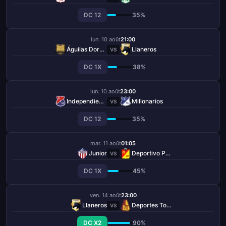
DC 12
35%
lun. 10 août
21:00
Águilas Doradas
Llaneros
VS
DC 1X
38%
lun. 10 août
23:00
Independiente Medellín
Millonarios
VS
DC 12
35%
mar. 11 août
01:05
Junior
Deportivo Pereira
VS
DC 1X
45%
ven. 14 août
23:00
Llaneros
Deportes Tolima
VS
DC X2
90%