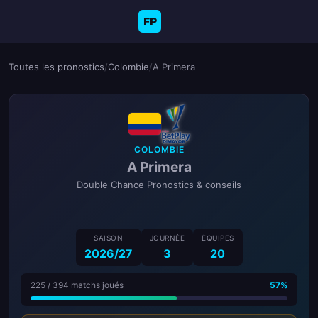
FP
Toutes les pronostics
/
Colombie
/
A Primera
COLOMBIE
A Primera
Double Chance Pronostics & conseils
SAISON
JOURNÉE
ÉQUIPES
2026/27
3
20
225 / 394 matchs joués
57%