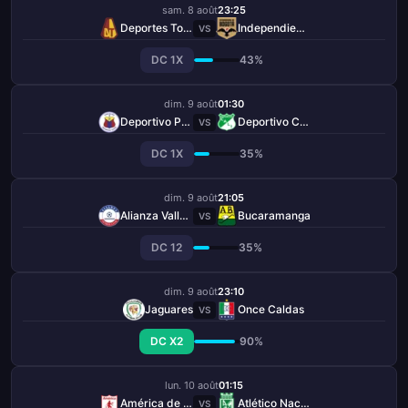
sam. 8 août
23:25
Deportes Tolima
Independiente de Bogotá
VS
DC 1X
43%
dim. 9 août
01:30
Deportivo Pasto
Deportivo Cali
VS
DC 1X
35%
dim. 9 août
21:05
Alianza Valledupar
Bucaramanga
VS
DC 12
35%
dim. 9 août
23:10
Jaguares
Once Caldas
VS
DC X2
90%
lun. 10 août
01:15
América de Cali
Atlético Nacional
VS