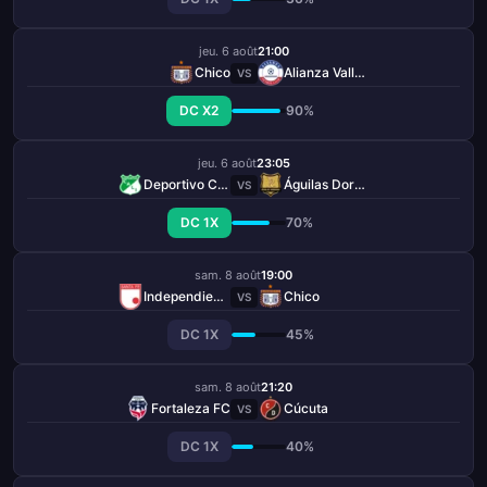
jeu. 6 août
21:00
Chico
Alianza Valledupar
VS
DC X2
90%
jeu. 6 août
23:05
Deportivo Cali
Águilas Doradas
VS
DC 1X
70%
sam. 8 août
19:00
Independiente Santa Fe
Chico
VS
DC 1X
45%
sam. 8 août
21:20
Fortaleza FC
Cúcuta
VS
DC 1X
40%