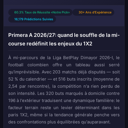
60.3% Taux de Réussite «Notre Pick»
30+ Ans d'Expérience
16,179 Prédictions Suivies
Primera A 2026/27: quand le souffle de la mi-
course redéfinit les enjeux du 1X2
À mi-parcours de la Liga BetPlay Dimayor 2026-I, le
football colombien offre un tableau aussi serré
qu'imprévisible. Avec 203 matchs déjà disputés — soit
52 % du calendrier — et 516 buts inscrits (moyenne de
2,54 par rencontre), la compétition n'a rien perdu de
son intensité. Les 320 buts marqués à domicile contre
196 à l'extérieur traduisent une dynamique familière: le
facteur terrain reste un levier déterminant dans les
paris 1X2, même si la tendance générale penche vers
des confrontations plus équilibrées qu'auparavant.