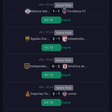
dim. 26 juil.
Score Final
1 - 1
Alianza Valledupar
Fortaleza FC
DC 1X
Gagné
dim. 26 juil.
Score Final
2 - 1
Águilas Doradas
Independiente Santa Fe
DC 12
Gagné
dim. 26 juil.
Score Final
0 - 2
Independiente de Bogotá
América de Cali
DC 12
Gagné
dim. 26 juil.
Score Final
2 - 1
Deportes Tolima
Junior
DC 1X
Gagné