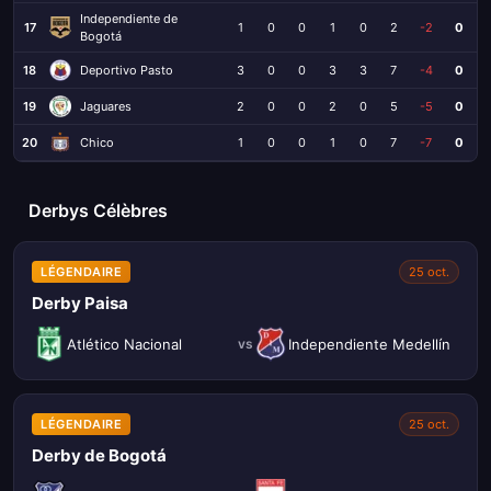
Independiente de
17
1
0
0
1
0
2
-2
0
Bogotá
18
Deportivo Pasto
3
0
0
3
3
7
-4
0
19
Jaguares
2
0
0
2
0
5
-5
0
20
Chico
1
0
0
1
0
7
-7
0
Derbys Célèbres
LÉGENDAIRE
25 oct.
Derby Paisa
Atlético Nacional
Independiente Medellín
vs
LÉGENDAIRE
25 oct.
Derby de Bogotá