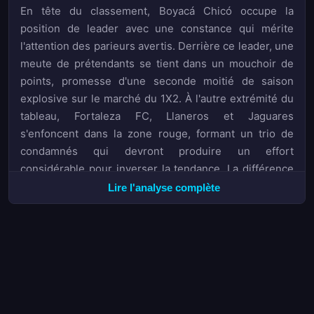
En tête du classement, Boyacá Chicó occupe la
position de leader avec une constance qui mérite
l'attention des parieurs avertis. Derrière ce leader, une
meute de prétendants se tient dans un mouchoir de
points, promesse d'une seconde moitié de saison
explosive sur le marché du 1X2. À l'autre extrémité du
tableau, Fortaleza FC, Llaneros et Jaguares
s'enfoncent dans la zone rouge, formant un trio de
condamnés qui devront produire un effort
considérable pour inverser la tendance. La différence
de dynamique entre l'élite et le fond de tableau crée
Lire l'analyse complète
des opportunités intéressante en termes de BTTS et
de paris sur les marges.
Les coulisses du marché des transferts — en cette
période atypique marquée par la présence du Mundial
2026 — ajoutent une couche de complexité
supplémentaire.
Atlético Nacional
a confirmé la