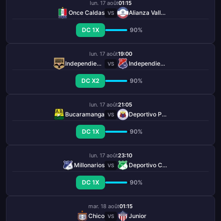
lun. 17 août
01:15
Once Caldas
Alianza Valledupar
VS
DC 1X
90%
lun. 17 août
19:00
Independiente de Bogotá
Independiente Medellín
VS
DC X2
90%
lun. 17 août
21:05
Bucaramanga
Deportivo Pasto
VS
DC 1X
90%
lun. 17 août
23:10
Millonarios
Deportivo Cali
VS
DC 1X
90%
mar. 18 août
01:15
Chico
Junior
VS