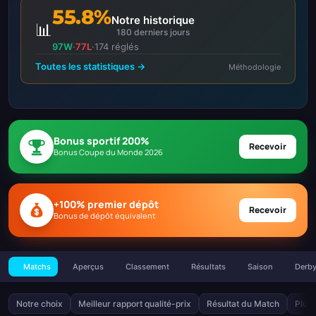
55.8%
Notre historique
📊
180 derniers jours
97W
·
77L
·
174 réglés
Toutes les statistiques →
Méthodologie
Bonus sportif 200%
Recevoir
Bonus Coupe du Monde 2026
+100% premier dépôt
Recevoir
Bonus de dépôt équivalent
Matchs
Aperçus
Classement
Résultats
Saison
Derb
Notre choix
Meilleur rapport qualité-prix
Résultat du Match
Plus 