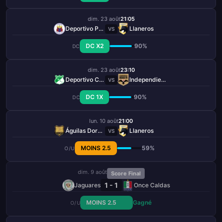
dim. 23 août
21:05
Deportivo Pasto
Llaneros
VS
DC X2
90%
DC
dim. 23 août
23:10
Deportivo Cali
Independiente de Bogotá
VS
DC 1X
90%
DC
lun. 10 août
21:00
Águilas Doradas
Llaneros
VS
MOINS 2.5
59%
O/U
dim. 9 août
Score Final
1 - 1
Jaguares
Once Caldas
MOINS 2.5
Gagné
O/U