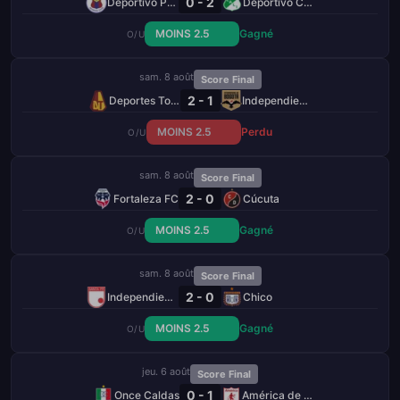
0 - 2
Deportivo Pasto
Deportivo Cali
MOINS 2.5
Gagné
O/U
sam. 8 août
Score Final
2 - 1
Deportes Tolima
Independiente de Bogotá
MOINS 2.5
Perdu
O/U
sam. 8 août
Score Final
2 - 0
Fortaleza FC
Cúcuta
MOINS 2.5
Gagné
O/U
sam. 8 août
Score Final
2 - 0
Independiente Santa Fe
Chico
MOINS 2.5
Gagné
O/U
jeu. 6 août
Score Final
0 - 1
Once Caldas
América de Cali