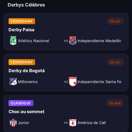
Derbys Célèbres
LÉGENDAIRE
25 oct.
Derby Paisa
Atlético Nacional
Independiente Medellín
vs
LÉGENDAIRE
25 oct.
Derby de Bogotá
Millonarios
Independiente Santa Fe
vs
CLASSIQUE
26 août
Choc au sommet
Junior
América de Cali
vs