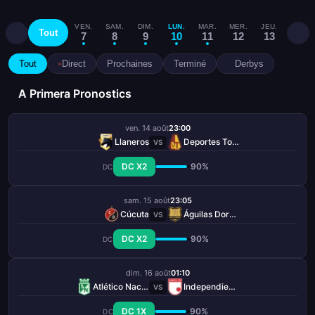
VEN.
SAM.
DIM.
LUN.
MAR.
MER.
JEU.
VEN.
Tout
7
8
9
10
11
12
13
14
Tout
Direct
Prochaines
Terminé
Derbys
A Primera Pronostics
ven. 14 août
23:00
Llaneros
Deportes Tolima
VS
DC X2
90%
DC
sam. 15 août
23:05
Cúcuta
Águilas Doradas
VS
DC X2
90%
DC
dim. 16 août
01:10
Atlético Nacional
Independiente Santa Fe
VS
DC 1X
90%
DC