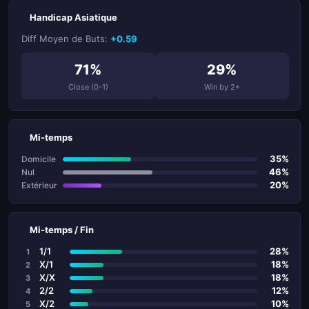
Handicap Asiatique
Diff Moyen de Buts:
+0.59
71%
29%
Close (0-1)
Win by 2+
Mi-temps
35%
Domicile
46%
Nul
20%
Extérieur
Mi-temps / Fin
1/1
28%
1
X/1
18%
2
X/X
18%
3
2/2
12%
4
X/2
10%
5