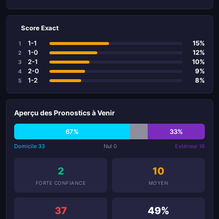
Score Exact
1-1
15%
1
1-0
12%
2
2-1
10%
3
2-0
9%
4
1-2
8%
5
Aperçu des Pronostics à Venir
67%
33%
Domicile 33
Nul 0
Extérieur 16
2
10
FORTE CONFIANCE
MOYEN
37
49%