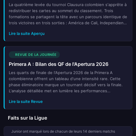
La quatrième levée du tournoi Clausura colombien s'apprête à
redistribuer les cartes au sommet du classement. Trois
formations se partagent la tête avec un parcours identique de
trois victoires en trois sorties : América de Cali, Independiente
Medellín et Deportes Tolima trustent les trois premiè...
Lire la suite Aperçu
REVUE DE LA JOURNÉE
Primera A : Bilan des QF de l'Apertura 2026
Les quarts de finale de l'Apertura 2026 de la Primera A
colombienne offrent un tableau d'une intensité rare. Cette
phase éliminatoire marque un tournant décisif vers la finale.
L'analyse détaillée met en lumière les performances
exceptionnelles des équipes qualifiées ainsi que les surprises
Lire la suite Revue
du parcours. Chaque rencontre a été marquée par une
stratégie rigoureuse et des exploits individuels mémorables
qui ont captivé les supporters locaux. Le bilan révèle
Faits sur la Ligue
comment ces huit formations se sont imposées face à leurs
rivaux historiques. Les statistiques montrent une dominance
Junior ont marqué lors de chacun de leurs 14 derniers matchs
offensive accrue dans cette édition spécifique. Les