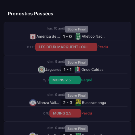
Pronostics Passées
lun. 10 août
Score Final
1 - 0
América de Cali
Atlético Nacional
LES DEUX MARQUENT : OUI
Perdu
BTTS
dim. 9 août
Score Final
1 - 1
Jaguares
Once Caldas
MOINS 2.5
Gagné
O/U
dim. 9 août
Score Final
2 - 3
Alianza Valledupar
Bucaramanga
MOINS 2.5
Perdu
O/U
dim. 9 août
Score Final