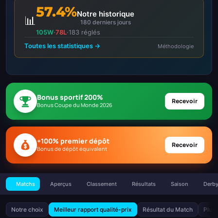
57.4%
Notre historique
📊
180 derniers jours
105W
·
78L
·
183 réglés
Toutes les statistiques →
Méthodologie
Bonus sportif 200%
Recevoir
Bonus Coupe du Monde 2026
+100% premier dépôt
Recevoir
Bonus de dépôt équivalent
Matchs
Aperçus
Classement
Résultats
Saison
Derb
Notre choix
Meilleur rapport qualité-prix
Résultat du Match
Plus 