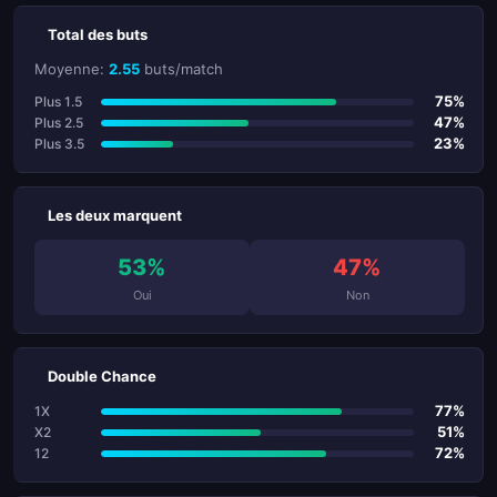
Total des buts
Moyenne:
2.55
buts/match
75%
Plus 1.5
47%
Plus 2.5
23%
Plus 3.5
Les deux marquent
53%
47%
Oui
Non
Double Chance
77%
1X
51%
X2
72%
12