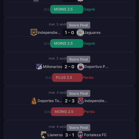
MOINS 2.5
Gagné
O/U
mer. 5 août
Score Final
1 - 0
Independiente de Bogotá
Jaguares
MOINS 2.5
Gagné
O/U
mer. 5 août
Score Final
2 - 0
Millonarios
Deportivo Pasto
PLUS 2.5
Perdu
O/U
mar. 4 août
Score Final
2 - 3
Deportes Tolima
Independiente Medellín
MOINS 2.5
Perdu
O/U
mar. 4 août
Score Final
3 - 1
Llaneros
Fortaleza FC