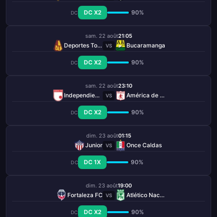
DC X2
90%
DC
sam. 22 août
21:05
Deportes Tolima
Bucaramanga
VS
DC X2
90%
DC
sam. 22 août
23:10
Independiente Santa Fe
América de Cali
VS
DC X2
90%
DC
dim. 23 août
01:15
Junior
Once Caldas
VS
DC 1X
90%
DC
dim. 23 août
19:00
Fortaleza FC
Atlético Nacional
VS
DC X2
90%
DC