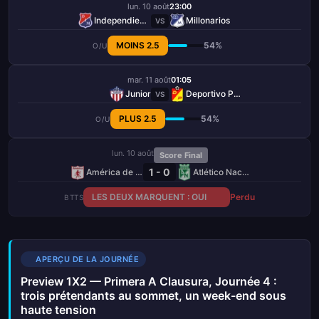
lun. 10 août
23:00
Independiente Medellín
Millonarios
VS
MOINS 2.5
54%
O/U
mar. 11 août
01:05
Junior
Deportivo Pereira
VS
PLUS 2.5
54%
O/U
lun. 10 août
Score Final
1 - 0
América de Cali
Atlético Nacional
LES DEUX MARQUENT : OUI
Perdu
BTTS
APERÇU DE LA JOURNÉE
Preview 1X2 — Primera A Clausura, Journée 4 :
trois prétendants au sommet, un week-end sous
haute tension