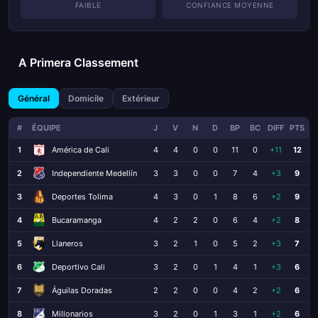
FAIBLE
CONFIANCE MOYENNE
A Primera Classement
Général
Domicile
Extérieur
#
ÉQUIPE
J
V
N
D
BP
BC
DIFF
PTS
1
América de Cali
4
4
0
0
11
0
+11
12
2
Independiente Medellín
3
3
0
0
7
4
+3
9
3
Deportes Tolima
4
3
0
1
8
6
+2
9
4
Bucaramanga
4
2
2
0
6
4
+2
8
5
Llaneros
3
2
1
0
5
2
+3
7
6
Deportivo Cali
3
2
0
1
4
1
+3
6
7
Águilas Doradas
2
2
0
0
4
2
+2
6
8
Millonarios
3
2
0
1
3
1
+2
6