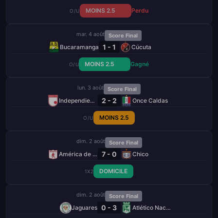
MOINS 2.5
Perdu
O/U
mar. 4 août
Score Final
1 - 1
Bucaramanga
Cúcuta
MOINS 2.5
Gagné
O/U
lun. 3 août
Score Final
2 - 2
Independiente Santa Fe
Once Caldas
MOINS 2.5
O/U
dim. 2 août
Score Final
7 - 0
América de Cali
Chico
DOMICILE
1X2
dim. 2 août
Score Final
0 - 3
Jaguares
Atlético Nacional