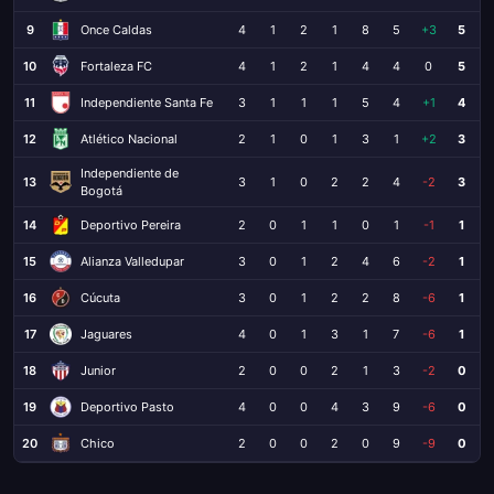
9
Once Caldas
4
1
2
1
8
5
+3
5
10
Fortaleza FC
4
1
2
1
4
4
0
5
11
Independiente Santa Fe
3
1
1
1
5
4
+1
4
12
Atlético Nacional
2
1
0
1
3
1
+2
3
Independiente de
13
3
1
0
2
2
4
-2
3
Bogotá
14
Deportivo Pereira
2
0
1
1
0
1
-1
1
15
Alianza Valledupar
3
0
1
2
4
6
-2
1
16
Cúcuta
3
0
1
2
2
8
-6
1
17
Jaguares
4
0
1
3
1
7
-6
1
18
Junior
2
0
0
2
1
3
-2
0
19
Deportivo Pasto
4
0
0
4
3
9
-6
0
20
Chico
2
0
0
2
0
9
-9
0