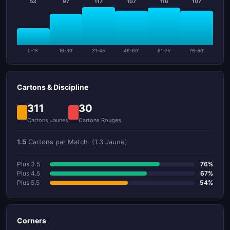
53
97
117
107
116
107
0-15'
16-30'
31-45'
46-60'
61-75'
76-90'
Cartons & Discipline
311
30
Cartons Jaunes
Cartons Rouges
1.5
Cartons par Match
(1.3 Jaune)
Plus 3.5
76%
Plus 4.5
67%
Plus 5.5
54%
Corners