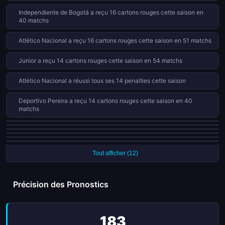
entraîneurs ont su adapter leur tactique pour surprendre
Independiente de Bogotá a reçu 16 cartons rouges cette saison en
l'adversaire au bon moment. Cet examen approfondi permet
40 matchs
de comprendre les dynamiques actuelles du championnat
national. Les résultats obtenus préfigurent une compétition
Atlético Nacional a reçu 16 cartons rouges cette saison en 51 matchs
serrée lors des demi-finales prochaines. La qualité du jeu
proposé confirme le niveau élevé du football colombien
Junior a reçu 14 cartons rouges cette saison en 54 matchs
actuel.
Atlético Nacional a réussi tous ses 14 penalties cette saison
Deportivo Pereira a reçu 14 cartons rouges cette saison en 40
matchs
Independiente Medellín a reçu 13 cartons rouges cette saison en 54
Millonarios a reçu 12 cartons rouges cette saison en 46 matchs
matchs
Chico a reçu 12 cartons rouges cette saison en 40 matchs
Independiente Santa Fe a reçu 12 cartons rouges cette saison en 54
Águilas Doradas ont marqué lors de chacun de leurs 9 derniers matchs
matchs
Bucaramanga a reçu 11 cartons rouges cette saison en 45 matchs
Tout afficher (12)
Précision des Pronostics
183