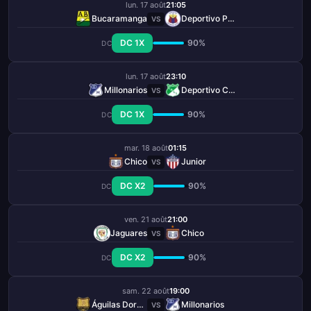
lun. 17 août
21:05
Bucaramanga
Deportivo Pasto
VS
DC 1X
90%
DC
lun. 17 août
23:10
Millonarios
Deportivo Cali
VS
DC 1X
90%
DC
mar. 18 août
01:15
Chico
Junior
VS
DC X2
90%
DC
ven. 21 août
21:00
Jaguares
Chico
VS
DC X2
90%
DC
sam. 22 août
19:00
Águilas Doradas
Millonarios
VS