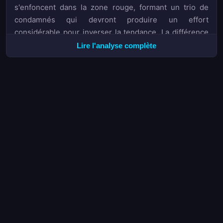
s'enfoncent dans la zone rouge, formant un trio de
condamnés qui devront produire un effort
considérable pour inverser la tendance. La différence
de dynamique entre l'élite et le fond de tableau crée
Lire l'analyse complète
des opportunités intéressante en termes de BTTS et
de paris sur les marges.
Les coulisses du marché des transferts — en cette
période atypique marquée par la présence du Mundial
2026 — ajoutent une couche de complexité
supplémentaire.
Atlético Nacional
a confirmé la
nomination de Víctor Marulanda à la tête du projet
sportif et a acté le départ de Diego Arias.
параллельно, selon les informations rapportées par
Win Sports, Jairo Molina, auteur de 24 réalisations
sous le maillot de Boyacá Chicó, ne poursuivrait pas
l'aventure avec le club leader, un départ qui pourrait
rebattre les cartes du titre et des options de pari