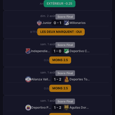
EXTÉRIEUR -0.25
AH
dim. 2 août
Score Final
0 - 1
Junior
Millonarios
LES DEUX MARQUENT : OUI
BTTS
sam. 1 août
Score Final
1 - 0
Independiente Medellín
Deportivo Cali
MOINS 2.5
O/U
sam. 1 août
Score Final
1 - 2
Alianza Valledupar
Deportes Tolima
MOINS 2.5
O/U
sam. 1 août
Score Final
1 - 2
Deportivo Pasto
Águilas Doradas