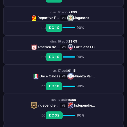
dim. 16 août
21:00
Deportivo Pereira
Jaguares
VS
DC 1X
90%
DC
dim. 16 août
23:05
América de Cali
Fortaleza FC
VS
DC 1X
90%
DC
lun. 17 août
01:15
Once Caldas
Alianza Valledupar
VS
DC 1X
90%
DC
lun. 17 août
19:00
Independiente de Bogotá
Independiente Medellín
VS
DC X2
90%
DC