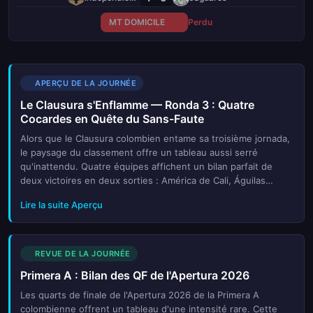
MT DOMICILE
Perdu
APERÇU DE LA JOURNÉE
Le Clausura s'Enflamme — Ronda 3 : Quatre
Cocardes en Quête du Sans-Faute
Alors que le Clausura colombien entame sa troisième jornada,
le paysage du classement offre un tableau aussi serré
qu'inattendu. Quatre équipes affichent un bilan parfait de
deux victoires en deux sorties : América de Cali, Águilas
Doradas, Deportes Tolima et Independiente Medellín
Lire la suite Aperçu
partagent la t...
REVUE DE LA JOURNÉE
Primera A : Bilan des QF de l'Apertura 2026
Les quarts de finale de l'Apertura 2026 de la Primera A
colombienne offrent un tableau d'une intensité rare. Cette