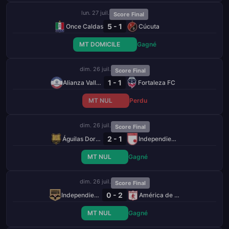
lun. 27 juil.
Score Final
5 - 1
Once Caldas
Cúcuta
MT DOMICILE
Gagné
dim. 26 juil.
Score Final
1 - 1
Alianza Valledupar
Fortaleza FC
MT NUL
Perdu
dim. 26 juil.
Score Final
2 - 1
Águilas Doradas
Independiente Santa Fe
MT NUL
Gagné
dim. 26 juil.
Score Final
0 - 2
Independiente de Bogotá
América de Cali
MT NUL
Gagné