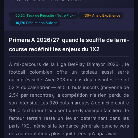
60.3% Taux de Réussite «Notre Pick»
30+ Ans d'Expérience
16,179 Prédictions Suivies
Primera A 2026/27: quand le souffle de la mi-
course redéfinit les enjeux du 1X2
À mi-parcours de la Liga BetPlay Dimayor 2026-I, le
football colombien offre un tableau aussi serré
qu'imprévisible. Avec 203 matchs déjà disputés — soit
52 % du calendrier — et 516 buts inscrits (moyenne de
2,54 par rencontre), la compétition n'a rien perdu de
son intensité. Les 320 buts marqués à domicile contre
196 à l'extérieur traduisent une dynamique familière: le
facteur terrain reste un levier déterminant dans les
paris 1X2, même si la tendance générale penche vers
des confrontations plus équilibrées qu'auparavant.