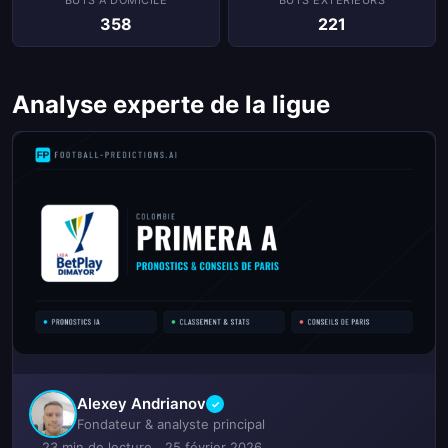
BUTS À DOMICILE
BUTS EXTÉRIEURS
358
221
Analyse experte de la ligue
Alexey Andrianov
✓
Fondateur & analyste principal
23 min de lecture
25 février 2026