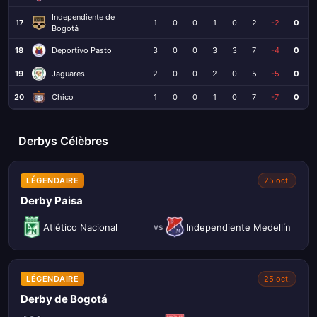
Independiente de
17
1
0
0
1
0
2
-2
0
Bogotá
18
Deportivo Pasto
3
0
0
3
3
7
-4
0
19
Jaguares
2
0
0
2
0
5
-5
0
20
Chico
1
0
0
1
0
7
-7
0
Derbys Célèbres
LÉGENDAIRE
25 oct.
Derby Paisa
Atlético Nacional
Independiente Medellín
vs
LÉGENDAIRE
25 oct.
Derby de Bogotá