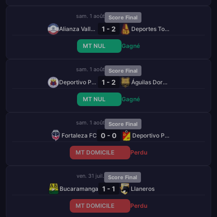
sam. 1 août
Score Final
1 - 2
Alianza Valledupar
Deportes Tolima
MT NUL
Gagné
sam. 1 août
Score Final
1 - 2
Deportivo Pasto
Águilas Doradas
MT NUL
Gagné
sam. 1 août
Score Final
0 - 0
Fortaleza FC
Deportivo Pereira
MT DOMICILE
Perdu
ven. 31 juil.
Score Final
1 - 1
Bucaramanga
Llaneros
MT DOMICILE
Perdu