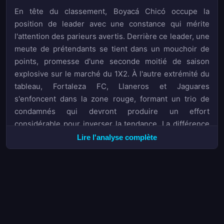
En tête du classement, Boyacá Chicó occupe la
position de leader avec une constance qui mérite
l'attention des parieurs avertis. Derrière ce leader, une
meute de prétendants se tient dans un mouchoir de
points, promesse d'une seconde moitié de saison
explosive sur le marché du 1X2. À l'autre extrémité du
tableau, Fortaleza FC, Llaneros et Jaguares
s'enfoncent dans la zone rouge, formant un trio de
condamnés qui devront produire un effort
considérable pour inverser la tendance. La différence
de dynamique entre l'élite et le fond de tableau crée
Lire l'analyse complète
des opportunités intéressante en termes de BTTS et
de paris sur les marges.
Les coulisses du marché des transferts — en cette
période atypique marquée par la présence du Mundial
2026 — ajoutent une couche de complexité
supplémentaire.
Atlético Nacional
a confirmé la