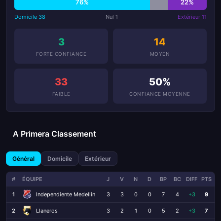
76%
22%
Domicile 38
Nul 1
Extérieur 11
3
14
FORTE CONFIANCE
MOYEN
33
50%
FAIBLE
CONFIANCE MOYENNE
A Primera Classement
Général
Domicile
Extérieur
#
ÉQUIPE
J
V
N
D
BP
BC
DIFF
PTS
1
Independiente Medellín
3
3
0
0
7
4
+3
9
2
Llaneros
3
2
1
0
5
2
+3
7