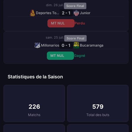
dim. 26 juil.
Score Final
2 - 1
Deportes Tolima
Junior
MT NUL
Perdu
sam. 25 juil.
Score Final
0 - 1
Millonarios
Bucaramanga
MT NUL
Gagné
Statistiques de la Saison
226
579
Matchs
Total des buts