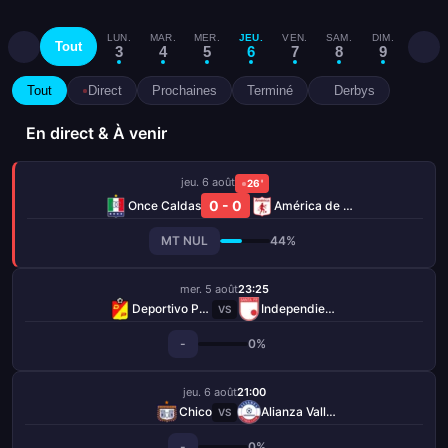
LUN.
MAR.
MER.
JEU.
VEN.
SAM.
DIM.
LUN.
Tout
3
4
5
6
7
8
9
10
Tout
Direct
Prochaines
Terminé
Derbys
En direct & À venir
jeu. 6 août
26'
0 - 0
Once Caldas
América de Cali
MT NUL
44%
mer. 5 août
23:25
Deportivo Pereira
Independiente Santa Fe
VS
-
0%
jeu. 6 août
21:00
Chico
Alianza Valledupar
VS
-
0%