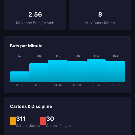
2.56
8
Moyenne Buts / Match
Max Buts / Match
Buts par Minute
52
94
112
104
113
104
0-15'
16-30'
31-45'
46-60'
61-75'
76-90'
Cartons & Discipline
311
30
Cartons Jaunes
Cartons Rouges