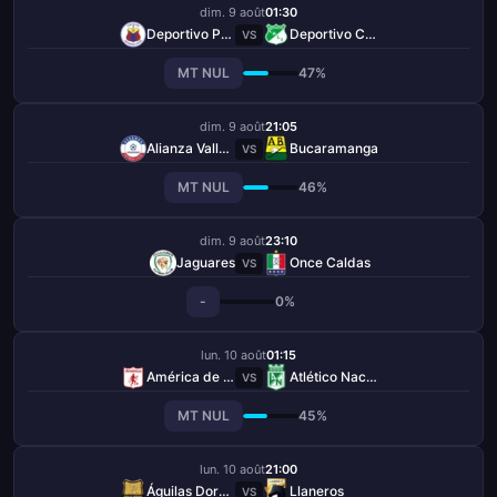
dim. 9 août
01:30
Deportivo Pasto
Deportivo Cali
VS
MT NUL
47%
dim. 9 août
21:05
Alianza Valledupar
Bucaramanga
VS
MT NUL
46%
dim. 9 août
23:10
Jaguares
Once Caldas
VS
-
0%
lun. 10 août
01:15
América de Cali
Atlético Nacional
VS
MT NUL
45%
lun. 10 août
21:00
Águilas Doradas
Llaneros
VS