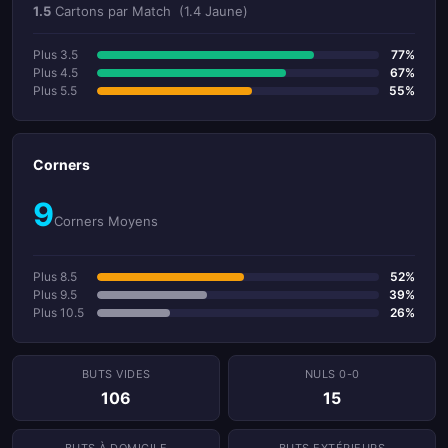
1.5
Cartons par Match
(1.4 Jaune)
Plus 3.5
77%
Plus 4.5
67%
Plus 5.5
55%
Corners
9
Corners Moyens
Plus 8.5
52%
Plus 9.5
39%
Plus 10.5
26%
BUTS VIDES
NULS 0-0
106
15