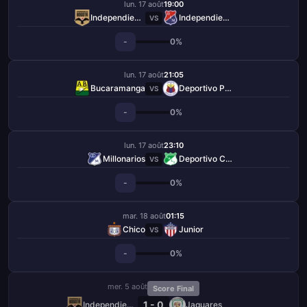
lun. 17 août
19:00
Independiente de Bogotá
Independiente Medellín
VS
-
0%
lun. 17 août
21:05
Bucaramanga
Deportivo Pasto
VS
-
0%
lun. 17 août
23:10
Millonarios
Deportivo Cali
VS
-
0%
mar. 18 août
01:15
Chico
Junior
VS
-
0%
mer. 5 août
Score Final
1 - 0
Independiente de Bogotá
Jaguares