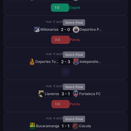
1:0
Gagné
mer. 5 août
Score Final
2 - 0
Millonarios
Deportivo Pasto
3:0
Perdu
mar. 4 août
Score Final
2 - 3
Deportes Tolima
Independiente Medellín
-
mar. 4 août
Score Final
3 - 1
Llaneros
Fortaleza FC
1:0
Perdu
mar. 4 août
Score Final
1 - 1
Bucaramanga
Cúcuta