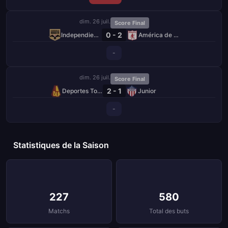
dim. 26 juil.
Score Final
0 - 2
Independiente de Bogotá
América de Cali
-
dim. 26 juil.
Score Final
2 - 1
Deportes Tolima
Junior
-
Statistiques de la Saison
227
580
Matchs
Total des buts