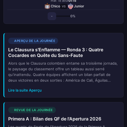
mar. 18 août
01:15
Chico
Junior
VS
-
0%
APERÇU DE LA JOURNÉE
Le Clausura s'Enflamme — Ronda 3 : Quatre
Cocardes en Quête du Sans-Faute
Alors que le Clausura colombien entame sa troisième jornada,
le paysage du classement offre un tableau aussi serré
qu'inattendu. Quatre équipes affichent un bilan parfait de
deux victoires en deux sorties : América de Cali, Águilas
Doradas, Deportes Tolima et Independiente Medellín
Lire la suite Aperçu
partagent la t...
REVUE DE LA JOURNÉE
Primera A : Bilan des QF de l'Apertura 2026
Les quarts de finale de l'Apertura 2026 de la Primera A