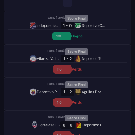
-
sam. 1 août
Score Final
1 - 0
Independiente Medellín
Deportivo Cali
1:0
Gagné
sam. 1 août
Score Final
1 - 2
Alianza Valledupar
Deportes Tolima
1:0
Perdu
sam. 1 août
Score Final
1 - 2
Deportivo Pasto
Águilas Doradas
1:0
Perdu
sam. 1 août
Score Final
0 - 0
Fortaleza FC
Deportivo Pereira