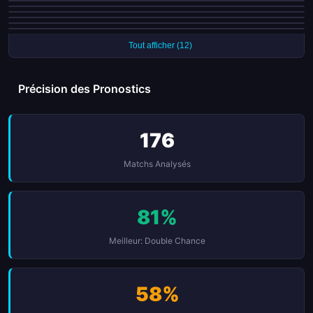
Independiente Medellín a reçu 13 cartons rouges cette saison en 54
Millonarios a reçu 12 cartons rouges cette saison en 46 matchs
matchs
Chico a reçu 12 cartons rouges cette saison en 40 matchs
Independiente Santa Fe a reçu 12 cartons rouges cette saison en 54
Bucaramanga a reçu 11 cartons rouges cette saison en 45 matchs
matchs
América de Cali a reçu 11 cartons rouges cette saison en 52 matchs
Tout afficher (12)
Précision des Pronostics
176
Matchs Analysés
81%
Meilleur: Double Chance
58%