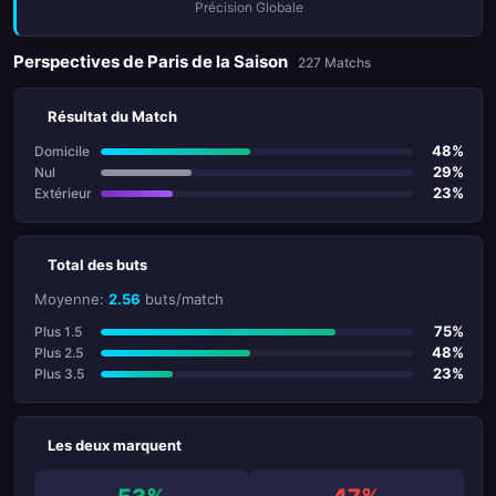
Précision Globale
Perspectives de Paris de la Saison
227 Matchs
Résultat du Match
48%
Domicile
29%
Nul
23%
Extérieur
Total des buts
Moyenne:
2.56
buts/match
75%
Plus 1.5
48%
Plus 2.5
23%
Plus 3.5
Les deux marquent