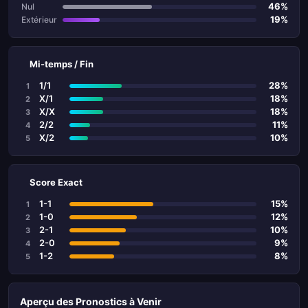
46%
Nul
19%
Extérieur
Mi-temps / Fin
1/1
28%
1
X/1
18%
2
X/X
18%
3
2/2
11%
4
X/2
10%
5
Score Exact
1-1
15%
1
1-0
12%
2
2-1
10%
3
2-0
9%
4
1-2
8%
5
Aperçu des Pronostics à Venir