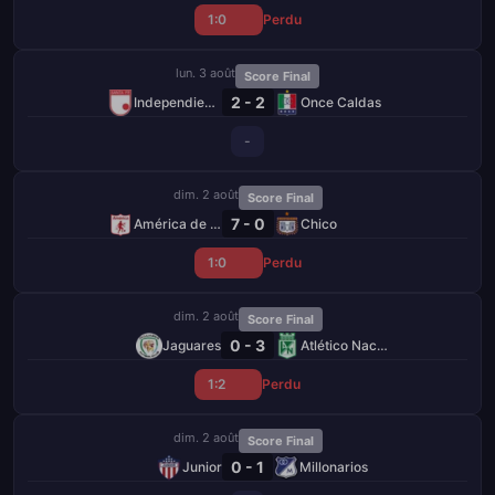
1:0
Perdu
lun. 3 août
Score Final
2 - 2
Independiente Santa Fe
Once Caldas
-
dim. 2 août
Score Final
7 - 0
América de Cali
Chico
1:0
Perdu
dim. 2 août
Score Final
0 - 3
Jaguares
Atlético Nacional
1:2
Perdu
dim. 2 août
Score Final
0 - 1
Junior
Millonarios