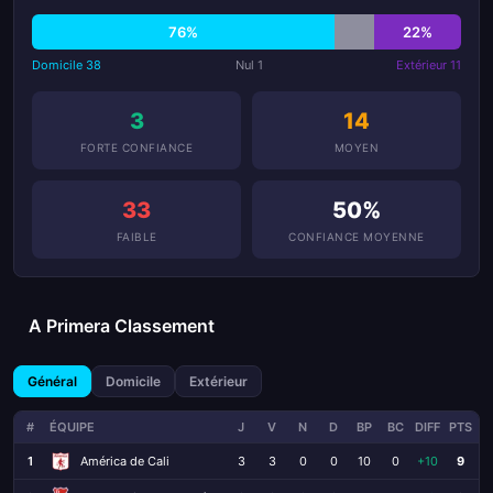
76%
22%
Domicile 38
Nul 1
Extérieur 11
3
14
FORTE CONFIANCE
MOYEN
33
50%
FAIBLE
CONFIANCE MOYENNE
A Primera Classement
Général
Domicile
Extérieur
#
ÉQUIPE
J
V
N
D
BP
BC
DIFF
PTS
1
América de Cali
3
3
0
0
10
0
+10
9