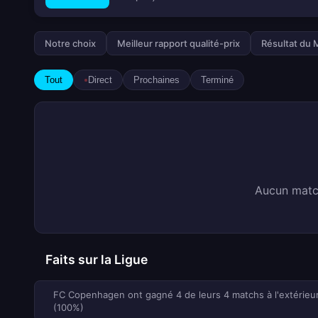
Notre choix
Meilleur rapport qualité-prix
Résultat du 
Tout
Direct
Prochaines
Terminé
Aucun match
Faits sur la Ligue
FC Copenhagen ont gagné 4 de leurs 4 matchs à l'extérieu
(100%)