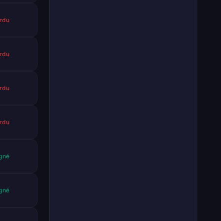
rdu
rdu
rdu
rdu
gné
gné