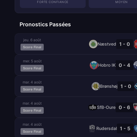
FORTE CONFIANCE
MOYEN
Pronostics Passées
jeu. 6 août
1 - 0
Næstved
Score Final
mer. 5 août
0 - 4
Hobro IK
Score Final
mar. 4 août
1 - 0
Brønshøj
Score Final
mar. 4 août
0 - 6
SfB-Oure
Score Final
mar. 4 août
1 - 5
Rudersdal
Score Final