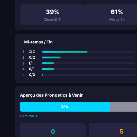
39%
61%
Close (0-1)
Win by 2+
Mi-temps / Fin
2/2
1
X/2
2
1/1
3
X/1
4
X/X
5
Aperçu des Pronostics à Venir
33%
Domicile 3
0
5