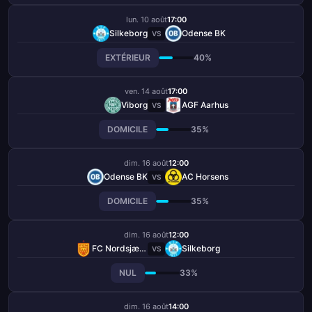
lun. 10 août
17:00
Silkeborg
Odense BK
VS
EXTÉRIEUR
40%
ven. 14 août
17:00
Viborg
AGF Aarhus
VS
DOMICILE
35%
dim. 16 août
12:00
Odense BK
AC Horsens
VS
DOMICILE
35%
dim. 16 août
12:00
FC Nordsjælland
Silkeborg
VS
NUL
33%
dim. 16 août
14:00