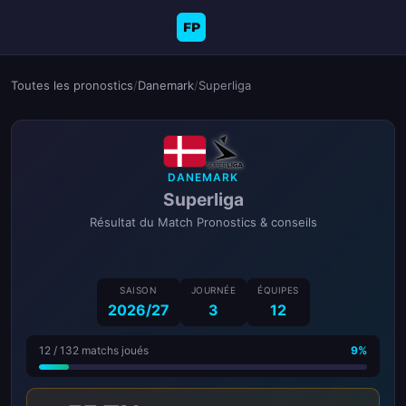
FP
Toutes les pronostics
/
Danemark
/
Superliga
DANEMARK
Superliga
Résultat du Match Pronostics & conseils
SAISON
JOURNÉE
ÉQUIPES
2026/27
3
12
12 / 132 matchs joués
9%