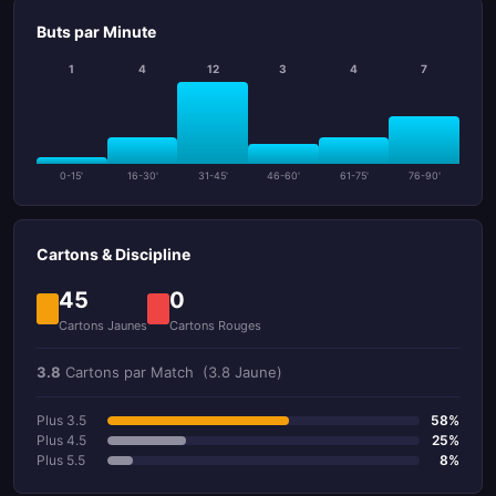
Buts par Minute
1
4
12
3
4
7
0-15'
16-30'
31-45'
46-60'
61-75'
76-90'
Cartons & Discipline
45
0
Cartons Jaunes
Cartons Rouges
3.8
Cartons par Match
(3.8 Jaune)
Plus 3.5
58%
Plus 4.5
25%
Plus 5.5
8%