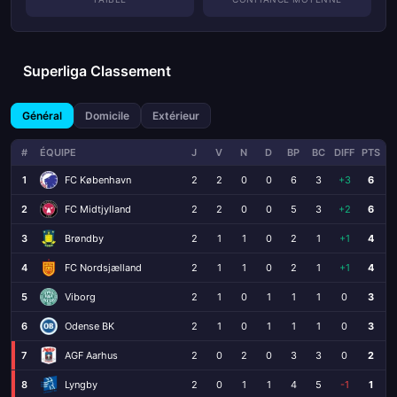
Superliga Classement
Général
Domicile
Extérieur
#
ÉQUIPE
J
V
N
D
BP
BC
DIFF
PTS
1
FC København
2
2
0
0
6
3
+3
6
2
FC Midtjylland
2
2
0
0
5
3
+2
6
3
Brøndby
2
1
1
0
2
1
+1
4
4
FC Nordsjælland
2
1
1
0
2
1
+1
4
5
Viborg
2
1
0
1
1
1
0
3
6
Odense BK
2
1
0
1
1
1
0
3
7
AGF Aarhus
2
0
2
0
3
3
0
2
8
Lyngby
2
0
1
1
4
5
-1
1