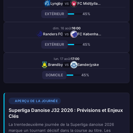
Lyngby
FC Midtjylland
VS
EXTÉRIEUR
45%
dim. 16 août
16:00
Randers FC
FC København
VS
EXTÉRIEUR
45%
lun. 17 août
17:00
Brøndby
Sønderjyske
VS
DOMICILE
45%
APERÇU DE LA JOURNÉE
Superliga Danoise J32 2026 : Prévisions et Enjeux
Clés
La trentedeuxième journée de la Superliga danoise 2026
marque un tournant décisif dans la course au titre. Les