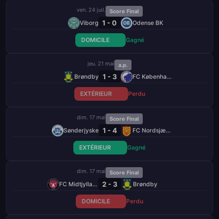
ven. 24 juil.
Score Final
1 - 0
Viborg
Odense BK
DOMICILE
Gagné
jeu. 21 mai
a.p.
1 - 3
Brøndby
FC København
EXTÉRIEUR
Perdu
dim. 17 mai
Score Final
1 - 4
Sønderjyske
FC Nordsjælland
EXTÉRIEUR
Gagné
dim. 17 mai
Score Final
2 - 3
FC Midtjylland
Brøndby
DOMICILE
Perdu