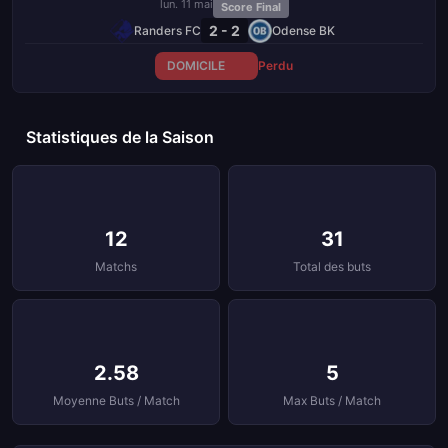
lun. 11 mai
Score Final
2 - 2
Randers FC
Odense BK
DOMICILE
Perdu
Statistiques de la Saison
12
31
Matchs
Total des buts
2.58
5
Moyenne Buts / Match
Max Buts / Match