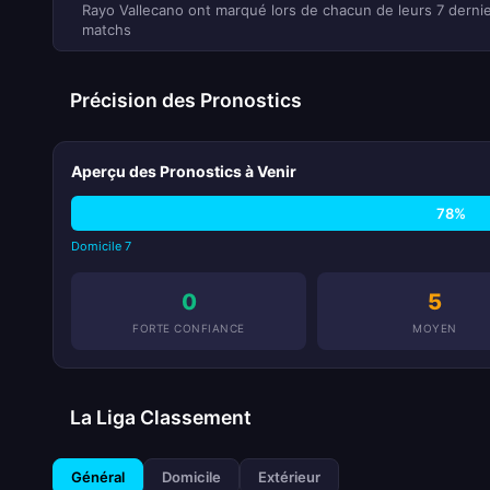
Rayo Vallecano ont marqué lors de chacun de leurs 7 derni
matchs
Précision des Pronostics
Aperçu des Pronostics à Venir
78%
Domicile 7
0
5
FORTE CONFIANCE
MOYEN
La Liga Classement
Général
Domicile
Extérieur