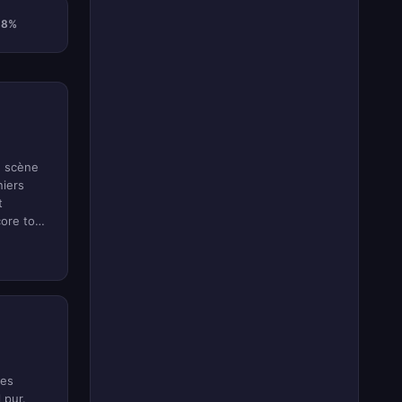
58%
n scène
niers
t
core tout
xperts.
ien
Les
 pur.