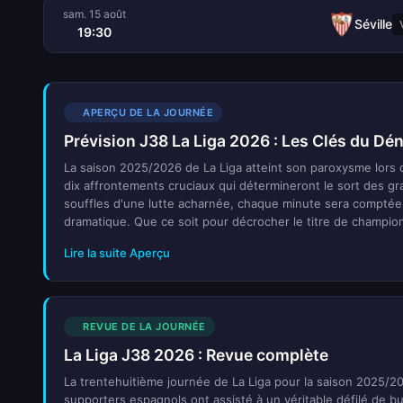
sam. 15 août
Séville
19:30
APERÇU DE LA JOURNÉE
Prévision J38 La Liga 2026 : Les Clés du D
La saison 2025/2026 de La Liga atteint son paroxysme lors 
dix affrontements cruciaux qui détermineront le sort des gra
souffles d'une lutte acharnée, chaque minute sera comptée 
dramatique. Que ce soit pour décrocher le titre de champion
à fait tranquille. Ce résumé vous offre une vue d'ensemble 
Lire la suite Aperçu
Ne manquez pas ces instants suspendus où l'Histoire s'écri
manquer de cette fin de saison exceptionnelle et passionna
REVUE DE LA JOURNÉE
La Liga J38 2026 : Revue complète
La trentehuitième journée de La Liga pour la saison 2025/20
supporters espagnols ont assisté à un véritable défilé de b