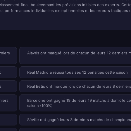
lassement final, bouleversant les prévisions initiales des experts. Cett
es performances individuelles exceptionnelles et les erreurs tactiques 
ts sur le palmarès historique des clubs participants ainsi que les perspe
r ou un nouvel adepte du championnat espagnol, cet article offre une 
 hauts et les bas d'une compétition toujours aussi disputée et imprévis
rniers
Alavés ont marqué lors de chacun de leurs 12 derniers 
t
Real Madrid a réussi tous ses 12 penalties cette saison
s
Real Betis ont marqué lors de chacun de leurs 8 dernier
niers
Barcelone ont gagné 19 de leurs 19 matchs à domicile ce
saison (100%)
s
Séville ont gagné leurs 3 derniers matchs de championn