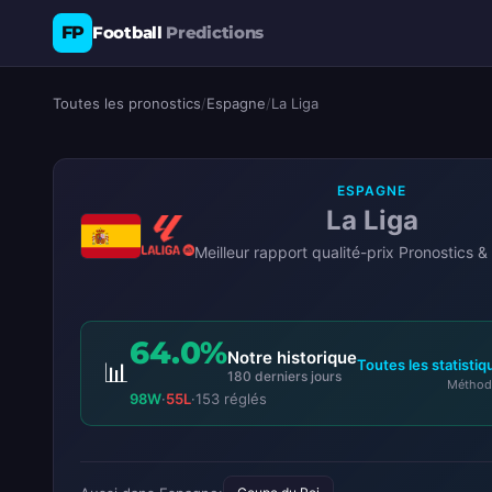
FP
Football
Predictions
Toutes les pronostics
/
Espagne
/
La Liga
ESPAGNE
La Liga
Meilleur rapport qualité-prix Pronostics &
64.0%
Notre historique
Toutes les statisti
📊
180 derniers jours
Méthod
98W
·
55L
·
153 réglés