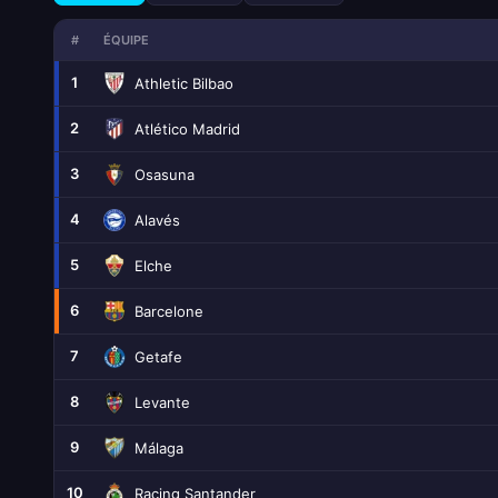
#
ÉQUIPE
1
Athletic Bilbao
2
Atlético Madrid
3
Osasuna
4
Alavés
5
Elche
6
Barcelone
7
Getafe
8
Levante
9
Málaga
10
Racing Santander