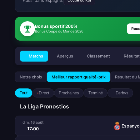
Aussi dans Espagne:
Coupe du Roi
Bonus sportif 200%
Rece
Bonus Coupe du Monde 2026
Matchs
Aperçus
Classement
Résultat
Notre choix
Meilleur rapport qualité-prix
Résultat du 
Tout
Direct
Prochaines
Terminé
Derbys
La Liga Pronostics
dim. 16 août
Espanyo
17:00