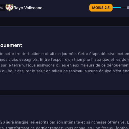
Rayo Vallecano
MOINS 2.5
VS
énouement
de cette trente-huitième et ultime journée. Cette étape décisive met e
nds clubs espagnols. Entre l'espoir d'un triomphe historique et les der
sur le terrain. Nous analysons ici les enjeux majeurs de ce dénouemen
 ou pour assurer le salut en milieu de tableau, aucune équipe n'est en
des confrontations attendues, des statistiques clés et des pronostics e
t souvent. Plongez dans l'analyse détaillée des matchs phares pour ne r
nte.
26 aura marqué les esprits par son intensité et sa richesse offensive. 
uts, transformant ce dernier rendez-vous annuel en une fête du football