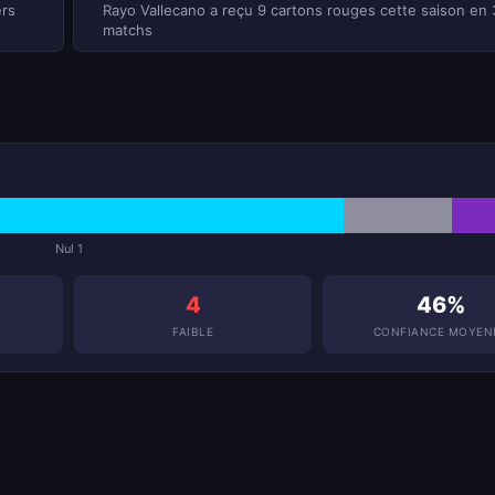
ers
Rayo Vallecano a reçu 9 cartons rouges cette saison en
matchs
Nul 1
4
46%
FAIBLE
CONFIANCE MOYEN