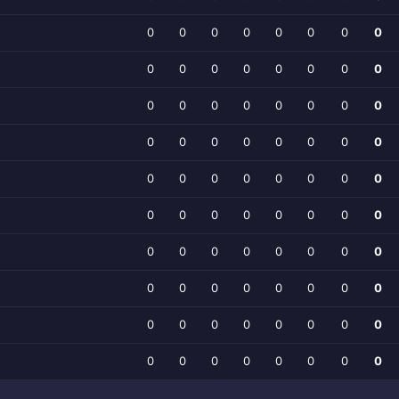
0
0
0
0
0
0
0
0
0
0
0
0
0
0
0
0
0
0
0
0
0
0
0
0
0
0
0
0
0
0
0
0
0
0
0
0
0
0
0
0
0
0
0
0
0
0
0
0
0
0
0
0
0
0
0
0
0
0
0
0
0
0
0
0
0
0
0
0
0
0
0
0
0
0
0
0
0
0
0
0