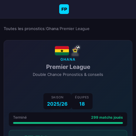
FP
Toutes les pronostics
/
Ghana
/
Premier League
GHANA
Premier League
Double Chance Pronostics & conseils
SAISON
ÉQUIPES
2025/26
18
Terminé
299 matchs joués