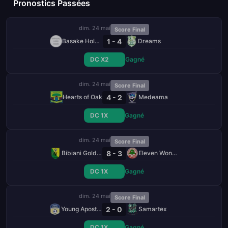
Pronostics Passées
dim. 24 mai
Score Final
1 - 4
Basake Holy Stars
Dreams
DC X2
Gagné
dim. 24 mai
Score Final
4 - 2
Hearts of Oak
Medeama
DC 1X
Gagné
dim. 24 mai
Score Final
8 - 3
Bibiani Gold Stars
Eleven Wonders
DC 1X
Gagné
dim. 24 mai
Score Final
2 - 0
Young Apostles
Samartex
DC 1X
Gagné