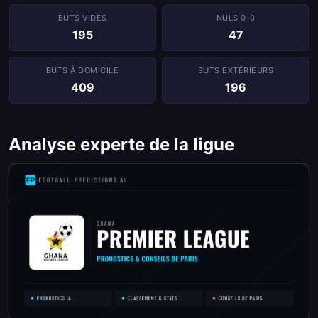
BUTS VIDES
NULS 0-0
195
47
BUTS À DOMICILE
BUTS EXTÉRIEURS
409
196
Analyse experte de la ligue