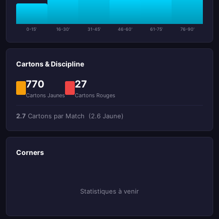
0-15'
16-30'
31-45'
46-60'
61-75'
76-90'
Cartons & Discipline
770
27
Cartons Jaunes
Cartons Rouges
2.7
Cartons par Match
(2.6 Jaune)
Corners
Statistiques à venir