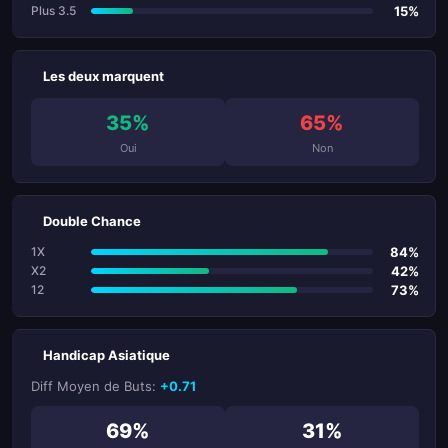
15%
Plus 3.5
Les deux marquent
35%
65%
Oui
Non
Double Chance
84%
1X
42%
X2
73%
12
Handicap Asiatique
Diff Moyen de Buts:
+0.71
69%
31%