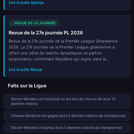
Lire la suite Aperçu
déterminantes qui pourraient basculer le classement final.
Nous examinons la forme actuelle des favoris, les blessures
stratégiques et les statistiques récentes pour offrir des
insights pertinents aux supporters et aux parieurs. Chaque
REVUE DE LA JOURNÉE
match compte dans cette course effrénée vers le titre, où
Revue de la 27e journée PL 2026
chaque point vaut de l'or. Nos experts décryptent les
dynamiques d'équipe et les rivalités locales pour prédire les
Revue de la 27e journée de la Premier League Ghanéenne
résultats probables. Ne manquez pas ces analyses cruciales
2026. La 27e journée de la Premier League ghanéenne a
pour comprendre comment se dessine l'histoire finale de ce
offert une série de matchs dynamiques et parfois
championnat passionnant. Suivez notre couverture complète
surprenants, confirmant l’équilibre qui règne dans le
pour ne rien manquer des derniers développements avant le
championnat. Des performances remarquables, des buts
Lire la suite Revue
coup d'sifflet final de cette année sportive exceptionnelle au
décisifs et des résultats inattendus ont marqué cette phase
Ghana.
du tournoi. Les équipes se rapprochent dans le classement,
avec quelques surprises qui bouleversent les attentes. Cette
Faits sur la Ligue
journée a encore renforcé l’intérêt pour le championnat,
montrant que chaque match compte pour la course au titre.
Eleven Wonders ont encaissé un but lors de chacun de leurs 15
Les supporters restent enthousiastes face à un championnat
derniers matchs
toujours plus compétitif.
Chelsea Berekum ont gagné leurs 5 derniers matchs de championnat
Eleven Wonders ont perdu leurs 5 derniers matchs de championnat