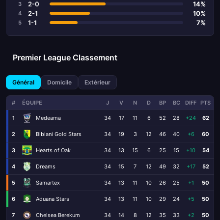
2-0
14%
3
2-1
10%
4
1-1
7%
5
Premier League Classement
Général
Domicile
Extérieur
#
ÉQUIPE
J
V
N
D
BP
BC
DIFF
PTS
1
Medeama
34
17
11
6
52
28
+24
62
2
Bibiani Gold Stars
34
19
3
12
46
40
+6
60
3
Hearts of Oak
34
13
15
6
25
15
+10
54
4
Dreams
34
15
7
12
49
32
+17
52
5
Samartex
34
13
11
10
26
25
+1
50
6
Aduana Stars
34
13
11
10
29
24
+5
50
7
Chelsea Berekum
34
14
8
12
35
33
+2
50