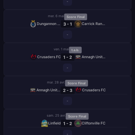
-
mer. 6 mai
Score Final
3 - 1
Dungannon Swifts
Carrick Rangers
-
ven. 1 mai
t.a.b.
1 - 2
Crusaders FC
Annagh United
-
mar. 28 avr.
Score Final
2 - 3
Annagh United
Crusaders FC
-
sam. 25 avr.
Score Final
1 - 2
Linfield
Cliftonville FC
-