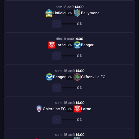
sam. 8 août
14:00
Linfield
Ballymena United
VS
-
0%
dim. 9 août
14:00
Larne
Bangor
VS
-
0%
sam. 15 août
14:00
Bangor
Cliftonville FC
VS
-
0%
sam. 15 août
14:00
Coleraine FC
Larne
VS
-
0%
sam. 15 août
14:00