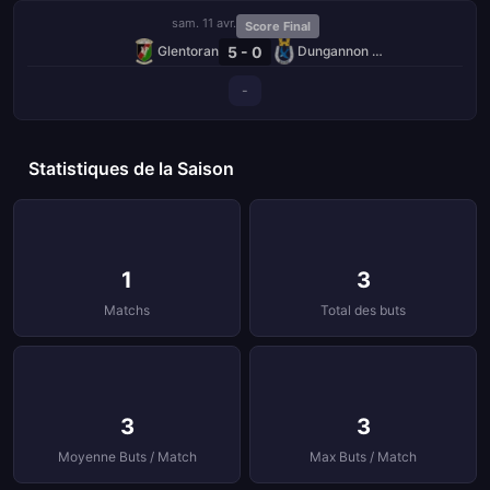
sam. 11 avr.
Score Final
5 - 0
Glentoran
Dungannon Swifts
-
Statistiques de la Saison
1
3
Matchs
Total des buts
3
3
Moyenne Buts / Match
Max Buts / Match