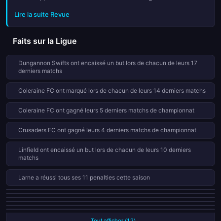
récentes et les confrontations directes qui font de ce dernier
ont affronté des défis inattendus, tandis que certaines
Lire la suite Revue
carré l'un des plus excitants de l'histoire récente du
formations ont montré une forme prometteuse. Des buts
championnat.
décisifs, des remontées spectaculaires et des moments de
tension ont animé ce dernier tour de la saison. Cette revue
Faits sur la Ligue
résume les moments clés, les performances individuelles et
l'impact sur le classement final. C’est une analyse complète
Dungannon Swifts ont encaissé un but lors de chacun de leurs 17
pour ne rien manquer de ce matchday chargé en émotions.
derniers matchs
Coleraine FC ont marqué lors de chacun de leurs 14 derniers matchs
Coleraine FC ont gagné leurs 5 derniers matchs de championnat
Crusaders FC ont gagné leurs 4 derniers matchs de championnat
Linfield ont encaissé un but lors de chacun de leurs 10 derniers
matchs
Larne a réussi tous ses 11 penalties cette saison
Carrick Rangers ont marqué lors de chacun de leurs 8 derniers matchs
Larne ont réalisé 3 matchs consécutifs sans encaisser de but
Bangor n'ont pas gagné lors de 5 matchs de championnat consécutifs
Glenavon FC n'ont pas gagné lors de 5 matchs de championnat
Crusaders FC ont marqué lors de chacun de leurs 6 derniers matchs
consécutifs
Glentoran restent invaincus lors de leurs 4 derniers matchs de
championnat
Tout afficher (12)