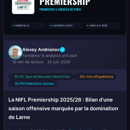
Alexey Andrianov
✓
Fondateur & analyste principal
19 min de lecture
25 juin 2026
60.3% Taux de Réussite «Notre Pick»
30+ Ans d'Expérience
16,179 Prédictions Suivies
La NIFL Premiership 2025/26 : Bilan d'une
saison offensive marquée par la domination
de Larne