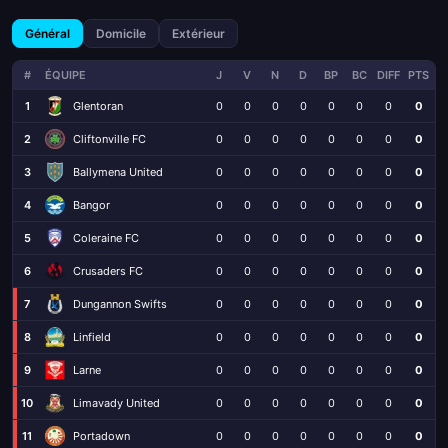
Général
Domicile
Extérieur
#
ÉQUIPE
J
V
N
D
BP
BC
DIFF
PTS
1
Glentoran
0
0
0
0
0
0
0
0
2
Cliftonville FC
0
0
0
0
0
0
0
0
3
Ballymena United
0
0
0
0
0
0
0
0
4
Bangor
0
0
0
0
0
0
0
0
5
Coleraine FC
0
0
0
0
0
0
0
0
6
Crusaders FC
0
0
0
0
0
0
0
0
7
Dungannon Swifts
0
0
0
0
0
0
0
0
8
Linfield
0
0
0
0
0
0
0
0
9
Larne
0
0
0
0
0
0
0
0
10
Limavady United
0
0
0
0
0
0
0
0
11
Portadown
0
0
0
0
0
0
0
0