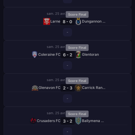
sam. 25 avr.
Score Final
8 - 0
Larne
Dungannon Swifts
-
sam. 25 avr.
Score Final
6 - 2
Coleraine FC
Glentoran
-
sam. 25 avr.
Score Final
2 - 3
Glenavon FC
Carrick Rangers
-
sam. 25 avr.
Score Final
3 - 2
Crusaders FC
Ballymena United
-