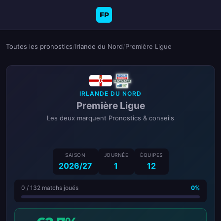
FP
Toutes les pronostics
/
Irlande du Nord
/
Première Ligue
IRLANDE DU NORD
Première Ligue
Les deux marquent Pronostics & conseils
SAISON
JOURNÉE
ÉQUIPES
2026/27
1
12
0 / 132 matchs joués
0%