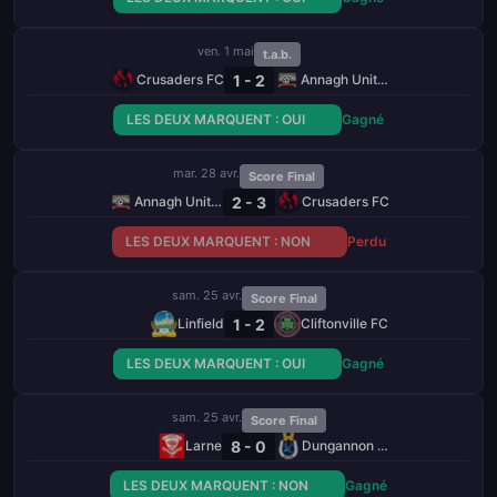
ven. 1 mai
t.a.b.
1 - 2
Crusaders FC
Annagh United
LES DEUX MARQUENT : OUI
Gagné
mar. 28 avr.
Score Final
2 - 3
Annagh United
Crusaders FC
LES DEUX MARQUENT : NON
Perdu
sam. 25 avr.
Score Final
1 - 2
Linfield
Cliftonville FC
LES DEUX MARQUENT : OUI
Gagné
sam. 25 avr.
Score Final
8 - 0
Larne
Dungannon Swifts
LES DEUX MARQUENT : NON
Gagné