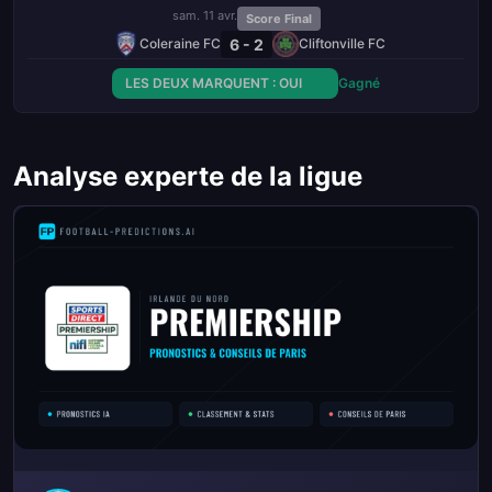
sam. 11 avr.
Score Final
6 - 2
Coleraine FC
Cliftonville FC
LES DEUX MARQUENT : OUI
Gagné
Analyse experte de la ligue