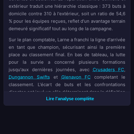
extérieur traduit une hiérarchie classique : 373 buts à
domicile contre 310 à l'extérieur, soit un ratio de 54,6
% pour les équipes reçues, reflet d'un avantage terrain
demeuré significatif tout au long de la campagne.
Sur le plan comptable, Larne a franchi la ligne d'arrivée
en tant que champion, sécurisant ainsi la première
place au classement final. En bas de tableau, la lutte
pour la survie a concerné plusieurs formations
jusqu'aux dernières journées, avec
Crusaders FC
,
Dungannon Swifts
et
Glenavon FC
completant le
classement. L'écart de buts et les confrontations
directes ont joué un rôle déterminant dans la définition
Lire l'analyse complète
des positions finales d'une saison où la régularité à
domicile a souvent fait la différence entre le maintien
confortable et la zone rouge.
Larne triomphe avec authority, Coleraine et