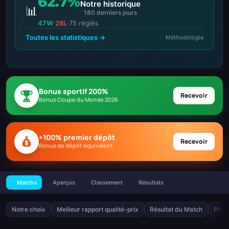
62.7%
Notre historique
📊
180 derniers jours
47W
·
28L
·
75 réglés
Toutes les statistiques →
Méthodologie
Bonus sportif 200%
Recevoir
Bonus Coupe du Monde 2026
+100% premier dépôt
Recevoir
Bonus de dépôt équivalent
Matchs
Aperçus
Classement
Résultats
Notre choix
Meilleur rapport qualité-prix
Résultat du Match
Plus 