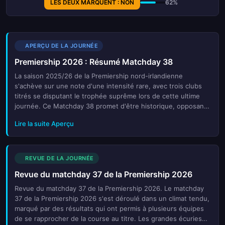
LES DEUX MARQUENT : NON
62%
APERÇU DE LA JOURNÉE
Premiership 2026 : Résumé Matchday 38
La saison 2025/26 de la Premiership nord-irlandienne
s'achève sur une note d'une intensité rare, avec trois clubs
titrés se disputant le trophée suprême lors de cette ultime
journée. Ce Matchday 38 promet d'être historique, opposant
directement les leaders dans un duel serré qui décidera du
Lire la suite Aperçu
champion. Les supporters assistent à une course au titre
haletante où chaque point compte, transformant cette
dernière rencontre en véritable finale anticipée. Nous
passons en revue les forces en présence, les clés tactiques
REVUE DE LA JOURNÉE
des entraîneurs et les joueurs clés susceptibles d'inverser le
Revue du matchday 37 de la Premiership 2026
cours du match. Que ce soit par une victoire convaincante ou
un exploit inattendu, la 38e journée marquera les esprits.
Revue du matchday 37 de la Premiership 2026. Le matchday
Retrouvez ici toutes les analyses, les probabilités de victoire
37 de la Premiership 2026 s'est déroulé dans un climat tendu,
et les projections pour ce week-end décisif. Ne manquez pas
marqué par des résultats qui ont permis à plusieurs équipes
les détails sur les compositions d'équipe, les blessures
de se rapprocher de la course au titre. Les grandes écuries