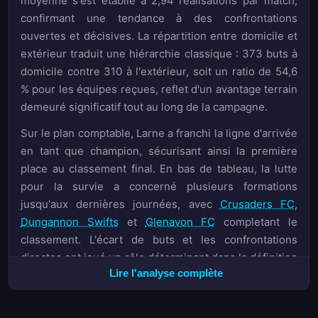
moyenne s'est établie à 2,94 réalisations par match,
confirmant une tendance à des confrontations
ouvertes et décisives. La répartition entre domicile et
extérieur traduit une hiérarchie classique : 373 buts à
domicile contre 310 à l'extérieur, soit un ratio de 54,6
% pour les équipes reçues, reflet d'un avantage terrain
demeuré significatif tout au long de la campagne.
Sur le plan comptable, Larne a franchi la ligne d'arrivée
en tant que champion, sécurisant ainsi la première
place au classement final. En bas de tableau, la lutte
pour la survie a concerné plusieurs formations
jusqu'aux dernières journées, avec
Crusaders FC
,
Dungannon Swifts
et
Glenavon FC
completant le
classement. L'écart de buts et les confrontations
directes ont joué un rôle déterminant dans la définition
Lire l'analyse complète
des positions finales d'une saison où la régularité à
domicile a souvent fait la différence entre le maintien
confortable et la zone rouge.