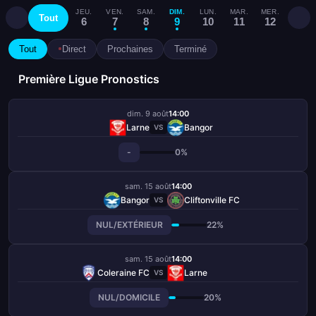
JEU.
VEN.
SAM.
DIM.
LUN.
MAR.
MER.
JEU.
Tout
6
7
8
9
10
11
12
13
Tout
Direct
Prochaines
Terminé
Première Ligue Pronostics
dim. 9 août
14:00
Larne
Bangor
VS
-
0%
sam. 15 août
14:00
Bangor
Cliftonville FC
VS
NUL/EXTÉRIEUR
22%
sam. 15 août
14:00
Coleraine FC
Larne
VS
NUL/DOMICILE
20%