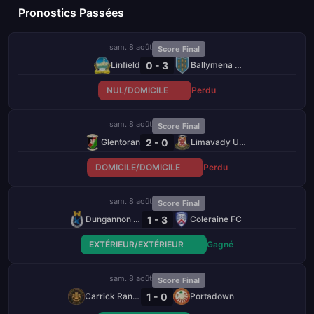
Pronostics Passées
sam. 8 août
Score Final
0 - 3
Linfield
Ballymena United
NUL/DOMICILE
Perdu
sam. 8 août
Score Final
2 - 0
Glentoran
Limavady United
DOMICILE/DOMICILE
Perdu
sam. 8 août
Score Final
1 - 3
Dungannon Swifts
Coleraine FC
EXTÉRIEUR/EXTÉRIEUR
Gagné
sam. 8 août
Score Final
1 - 0
Carrick Rangers
Portadown