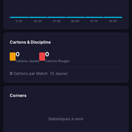
0-15'
16-30'
31-45'
46-60'
61-75'
76-90'
Cartons & Discipline
0
0
Cartons Jaunes
Cartons Rouges
0
Cartons par Match
(0 Jaune)
Corners
Statistiques à venir