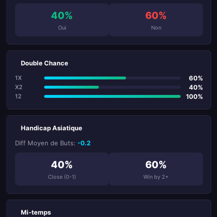
40%
60%
Oui
Non
Double Chance
60%
1X
40%
X2
100%
12
Handicap Asiatique
Diff Moyen de Buts:
-0.2
40%
60%
Close (0-1)
Win by 2+
Mi-temps