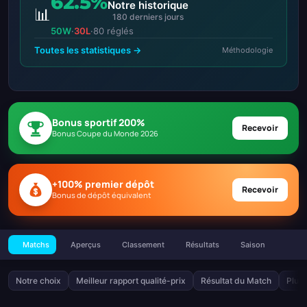
62.5%
Notre historique
📊
180 derniers jours
50W
·
30L
·
80 réglés
Toutes les statistiques →
Méthodologie
Bonus sportif 200%
Recevoir
Bonus Coupe du Monde 2026
+100% premier dépôt
Recevoir
Bonus de dépôt équivalent
Matchs
Aperçus
Classement
Résultats
Saison
Notre choix
Meilleur rapport qualité-prix
Résultat du Match
Plus 