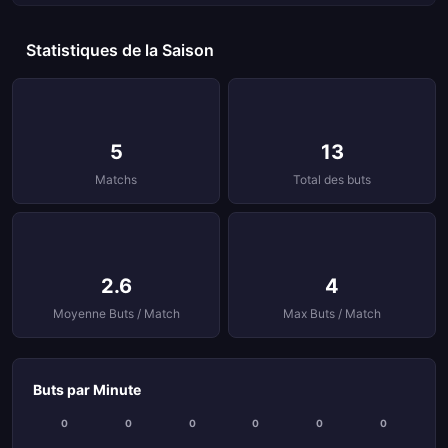
Statistiques de la Saison
5
13
Matchs
Total des buts
2.6
4
Moyenne Buts / Match
Max Buts / Match
Buts par Minute
0
0
0
0
0
0