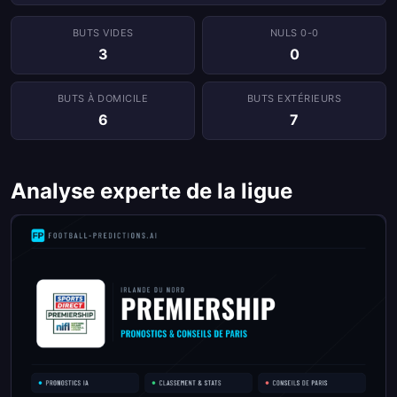
BUTS VIDES
NULS 0-0
3
0
BUTS À DOMICILE
BUTS EXTÉRIEURS
6
7
Analyse experte de la ligue