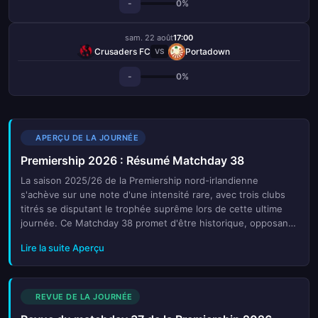
-
0%
sam. 22 août
17:00
Crusaders FC
Portadown
VS
-
0%
APERÇU DE LA JOURNÉE
Premiership 2026 : Résumé Matchday 38
La saison 2025/26 de la Premiership nord-irlandienne
s'achève sur une note d'une intensité rare, avec trois clubs
titrés se disputant le trophée suprême lors de cette ultime
journée. Ce Matchday 38 promet d'être historique, opposant
directement les leaders dans un duel serré qui décidera du
Lire la suite Aperçu
champion. Les supporters assistent à une course au titre
haletante où chaque point compte, transformant cette
dernière rencontre en véritable finale anticipée. Nous
passons en revue les forces en présence, les clés tactiques
REVUE DE LA JOURNÉE
des entraîneurs et les joueurs clés susceptibles d'inverser le