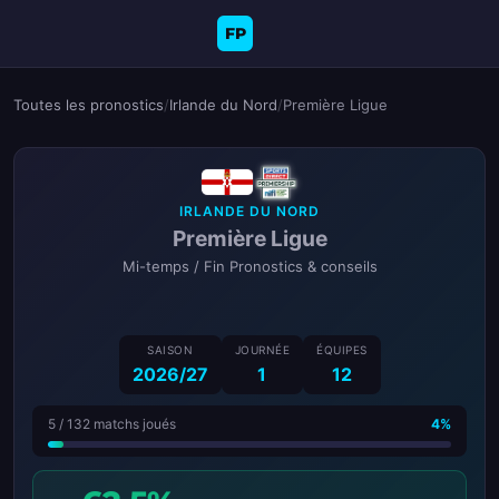
FP
Toutes les pronostics
/
Irlande du Nord
/
Première Ligue
IRLANDE DU NORD
Première Ligue
Mi-temps / Fin Pronostics & conseils
SAISON
JOURNÉE
ÉQUIPES
2026/27
1
12
5 / 132 matchs joués
4%