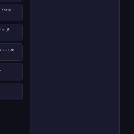
 cette
te (6
e saison
5