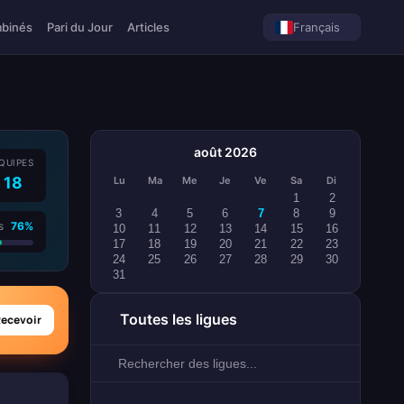
mbinés
Pari du Jour
Articles
Français
août 2026
QUIPES
18
Lu
Ma
Me
Je
Ve
Sa
Di
1
2
3
4
5
6
7
8
9
s
76%
10
11
12
13
14
15
16
17
18
19
20
21
22
23
24
25
26
27
28
29
30
31
Toutes les ligues
ecevoir