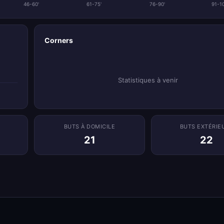
46-60'
61-75'
76-90'
91-10
Corners
Statistiques à venir
BUTS À DOMICILE
BUTS EXTÉRIE
21
22