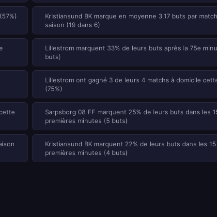
 (57%)
Kristiansund BK marque en moyenne 3.17 buts par match
saison (19 dans 6)
e
Lillestrom marquent 33% de leurs buts après la 75e minu
buts)
Lillestrom ont gagné 3 de leurs 4 matchs à domicile cett
(75%)
cette
Sarpsborg 08 FF marquent 25% de leurs buts dans les 1
premières minutes (5 buts)
aison
Kristiansund BK marquent 22% de leurs buts dans les 15
premières minutes (4 buts)