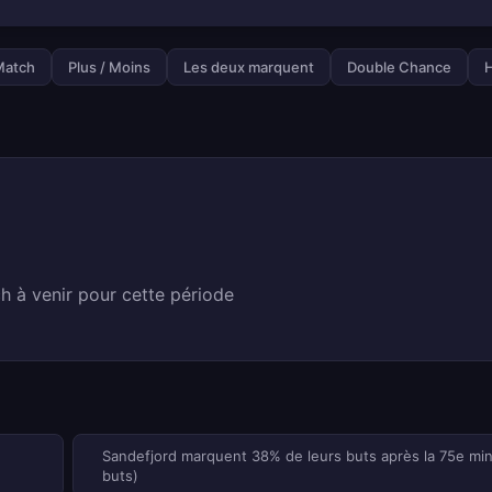
Match
Plus / Moins
Les deux marquent
Double Chance
H
 à venir pour cette période
e
Sandefjord marquent 38% de leurs buts après la 75e min
buts)