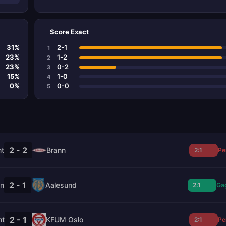
Score Exact
31%
2-1
1
23%
1-2
2
23%
0-2
3
15%
1-0
4
0%
0-0
5
2 - 2
mt
Brann
2:1
Pe
2 - 1
n
Aalesund
2:1
Ga
2 - 1
mt
KFUM Oslo
2:1
Pe