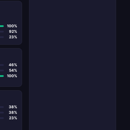
100%
92%
23%
46%
54%
100%
38%
38%
23%