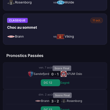
Rosenborg
Molde
vs
CLASSIQUE
11 oct.
Choc au sommet
Brann
Viking
vs
Pronostics Passées
ven. 7 août
Score Final
0 - 1
Sandefjord
KFUM Oslo
DC 12
Gagné
dim. 2 août
Score Final
3 - 2
Brann
Rosenborg
DC 12
Gagné