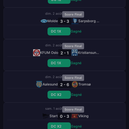
dim. 2 août
Score Final
3 - 3
Molde
Sarpsborg 08 FF
DC 1X
Gagné
dim. 2 août
Score Final
2 - 1
KFUM Oslo
Kristiansund BK
DC 1X
Gagné
dim. 2 août
Score Final
2 - 6
Aalesund
Tromsø
DC X2
Gagné
sam. 1 août
Score Final
0 - 3
Start
Viking
DC X2
Gagné