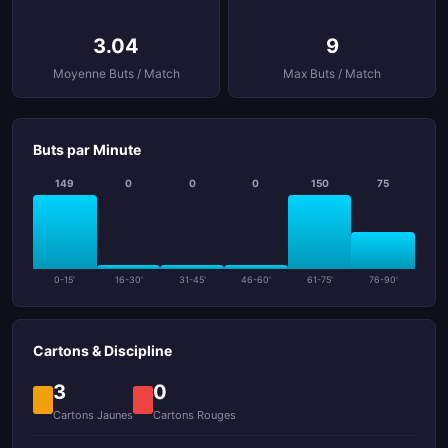
3.04
9
Moyenne Buts / Match
Max Buts / Match
Buts par Minute
149
0
0
0
150
75
0-15'
16-30'
31-45'
46-60'
61-75'
76-90'
Cartons & Discipline
3
0
Cartons Jaunes
Cartons Rouges