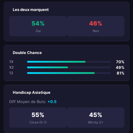
Les deux marquent
54%
46%
Oui
Non
Double Chance
70%
1X
49%
X2
81%
12
Handicap Asiatique
Diff Moyen de Buts:
+0.5
55%
45%
Close (0-1)
Win by 2+