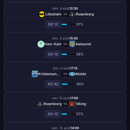
dim. 9 août
12:30
Lillestrøm
Rosenborg
VS
DC 12
37%
dim. 9 août
15:00
Ham-Kam
Aalesund
VS
DC 12
38%
dim. 9 août
17:15
Kristiansund BK
Molde
VS
DC X2
40%
ven. 14 août
17:00
Rosenborg
Viking
VS
DC 12
37%
sam. 15 août
14:00