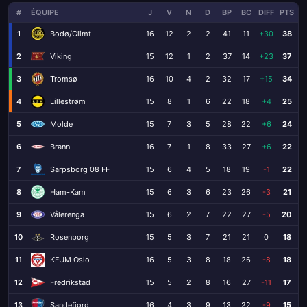
#
ÉQUIPE
J
V
N
D
BP
BC
DIFF
PTS
1
Bodø/Glimt
16
12
2
2
41
11
+30
38
2
Viking
15
12
1
2
37
14
+23
37
3
Tromsø
16
10
4
2
32
17
+15
34
4
Lillestrøm
15
8
1
6
22
18
+4
25
5
Molde
15
7
3
5
28
22
+6
24
6
Brann
16
7
1
8
33
27
+6
22
7
Sarpsborg 08 FF
15
6
4
5
18
19
-1
22
8
Ham-Kam
15
6
3
6
23
26
-3
21
9
Vålerenga
15
6
2
7
22
27
-5
20
10
Rosenborg
15
5
3
7
21
21
0
18
11
KFUM Oslo
16
5
3
8
18
26
-8
18
12
Fredrikstad
15
5
2
8
16
27
-11
17
13
Sandefjord
16
4
3
9
13
22
-9
15