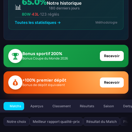
65.0%
Notre historique
📊
180 derniers jours
80W
·
43L
·
123 réglés
Toutes les statistiques →
Méthodologie
Bonus sportif 200%
Recevoir
Bonus Coupe du Monde 2026
+100% premier dépôt
Recevoir
Bonus de dépôt équivalent
Matchs
Aperçus
Classement
Résultats
Saison
Derb
Notre choix
Meilleur rapport qualité-prix
Résultat du Match
Plus 