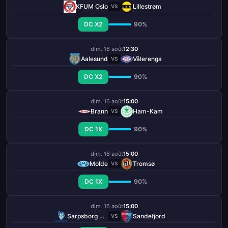
KFUM Oslo
Lillestrøm
VS
DC X2
90%
dim. 16 août
12:30
Aalesund
Vålerenga
VS
DC X2
90%
dim. 16 août
15:00
Brann
Ham-Kam
VS
DC 1X
90%
dim. 16 août
15:00
Molde
Tromsø
VS
DC 1X
90%
dim. 16 août
15:00
Sarpsborg 08 FF
Sandefjord
VS