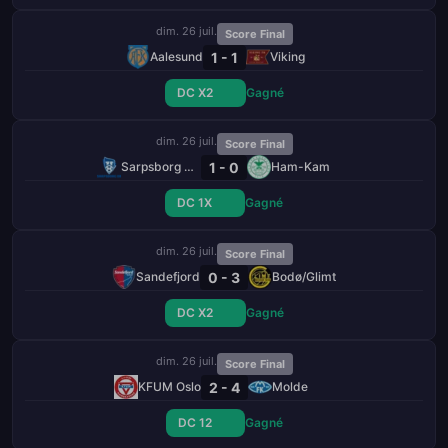
dim. 26 juil.
Score Final
1 - 1
Aalesund
Viking
DC X2
Gagné
dim. 26 juil.
Score Final
1 - 0
Sarpsborg 08 FF
Ham-Kam
DC 1X
Gagné
dim. 26 juil.
Score Final
0 - 3
Sandefjord
Bodø/Glimt
DC X2
Gagné
dim. 26 juil.
Score Final
2 - 4
KFUM Oslo
Molde
DC 12
Gagné