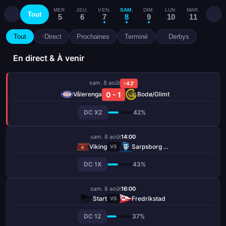
MER.
JEU.
VEN.
SAM.
DIM.
LUN.
MAR.
MER.
Tout
5
6
7
8
9
10
11
12
Tout
Direct
Prochaines
Terminé
Derbys
En direct & À venir
sam. 8 août
42'
0 - 1
Vålerenga
Bodø/Glimt
DC X2
42%
sam. 8 août
14:00
Viking
Sarpsborg 08 FF
VS
DC 1X
43%
sam. 8 août
16:00
Start
Fredrikstad
VS
DC 12
37%