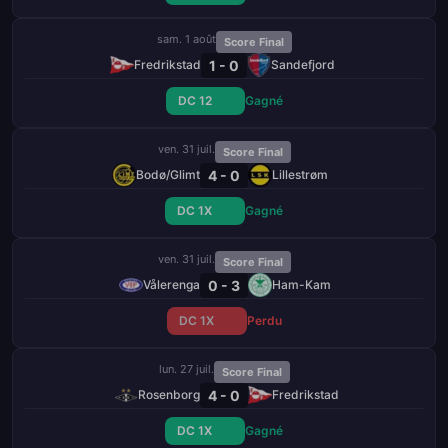
sam. 1 août
Score Final
1 - 0
Fredrikstad
Sandefjord
DC 12
Gagné
ven. 31 juil.
Score Final
4 - 0
Bodø/Glimt
Lillestrøm
DC 1X
Gagné
ven. 31 juil.
Score Final
0 - 3
Vålerenga
Ham-Kam
DC 1X
Perdu
lun. 27 juil.
Score Final
4 - 0
Rosenborg
Fredrikstad
DC 1X
Gagné