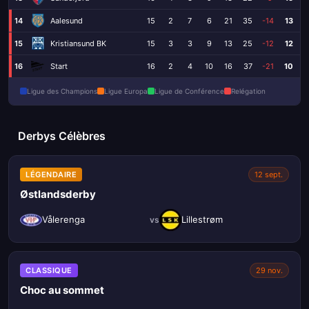
14
Aalesund
15
2
7
6
21
35
-14
13
15
Kristiansund BK
15
3
3
9
13
25
-12
12
16
Start
16
2
4
10
16
37
-21
10
Ligue des Champions
Ligue Europa
Ligue de Conférence
Relégation
Derbys Célèbres
LÉGENDAIRE
12 sept.
Østlandsderby
Vålerenga
Lillestrøm
vs
CLASSIQUE
29 nov.
Choc au sommet