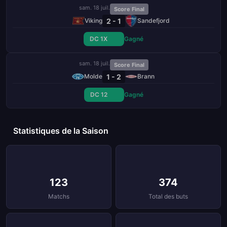
sam. 18 juil.
Score Final
2 - 1
Viking
Sandefjord
DC 1X
Gagné
sam. 18 juil.
Score Final
1 - 2
Molde
Brann
DC 12
Gagné
Statistiques de la Saison
123
374
Matchs
Total des buts