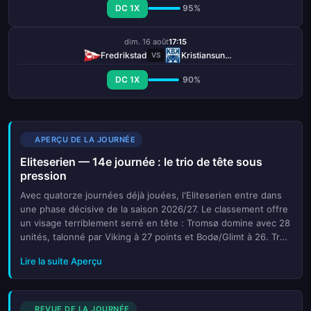
DC 1X
95%
dim. 16 août
17:15
Fredrikstad
Kristiansund BK
VS
DC 1X
90%
APERÇU DE LA JOURNÉE
Eliteserien — 14e journée : le trio de tête sous
pression
Avec quatorze journées déjà jouées, l'Eliteserien entre dans
une phase décisive de la saison 2026/27. Le classement offre
un visage terriblement serré en tête : Tromsø domine avec 28
unités, talonné par Viking à 27 points et Bodø/Glimt à 26. Trois
équipes réunies en cinq points, un ecart infime q...
Lire la suite Aperçu
REVUE DE LA JOURNÉE