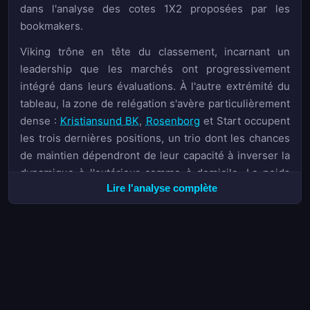
dans l'analyse des cotes 1X2 proposées par les
bookmakers.
Viking trône en tête du classement, incarnant un
leadership que les marchés ont progressivement
intégré dans leurs évaluations. À l'autre extrémité du
tableau, la zone de relégation s'avère particulièrement
dense :
Kristiansund BK
,
Rosenborg
et Start occupent
les trois dernières positions, un trio dont les chances
de maintien dépendront de leur capacité à inverser la
dynamique à l'extérieur comme à domicile. Le poids
Lire l'analyse complète
historique de Rosenborg,formations généralement
mieux cotées par les bookmakers, rend les
probabilités implicites du marché particulièrement
intéressantes pour identifier d'éventuelles valeurs sur
les outsiders.
La diversité des cotes disponibles illustre la volatilité
de ce milieu de saison : selon Bet365,
Aalesund
est