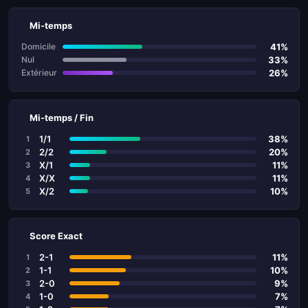
Mi-temps
41%
Domicile
33%
Nul
26%
Extérieur
Mi-temps / Fin
1/1
38%
1
2/2
20%
2
X/1
11%
3
X/X
11%
4
X/2
10%
5
Score Exact
2-1
11%
1
1-1
10%
2
2-0
9%
3
1-0
7%
4