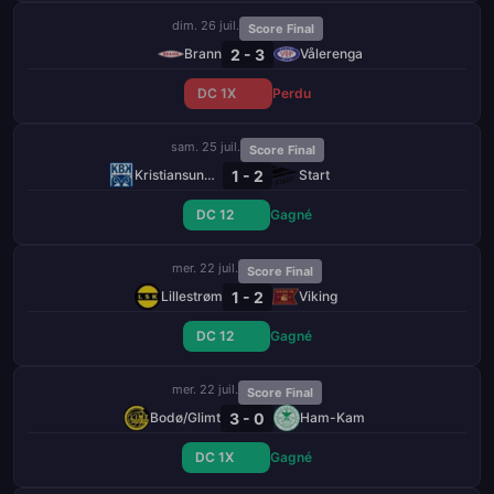
dim. 26 juil.
Score Final
2 - 3
Brann
Vålerenga
DC 1X
Perdu
sam. 25 juil.
Score Final
1 - 2
Kristiansund BK
Start
DC 12
Gagné
mer. 22 juil.
Score Final
1 - 2
Lillestrøm
Viking
DC 12
Gagné
mer. 22 juil.
Score Final
3 - 0
Bodø/Glimt
Ham-Kam
DC 1X
Gagné