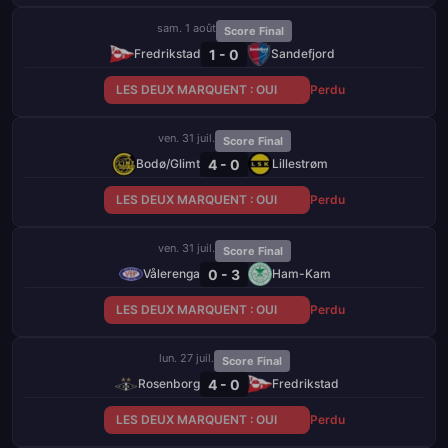
sam. 1 août
Score Final
1 - 0
Fredrikstad
Sandefjord
LES DEUX MARQUENT : OUI
Perdu
ven. 31 juil.
Score Final
4 - 0
Bodø/Glimt
Lillestrøm
LES DEUX MARQUENT : OUI
Perdu
ven. 31 juil.
Score Final
0 - 3
Vålerenga
Ham-Kam
LES DEUX MARQUENT : OUI
Perdu
lun. 27 juil.
Score Final
4 - 0
Rosenborg
Fredrikstad
LES DEUX MARQUENT : OUI
Perdu