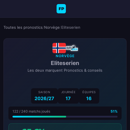
FP
Toutes les pronostics
/
Norvège
/
Eliteserien
NORVÈGE
Eliteserien
Les deux marquent Pronostics & conseils
SAISON
JOURNÉE
ÉQUIPES
2026/27
17
16
122 / 240 matchs joués
51%