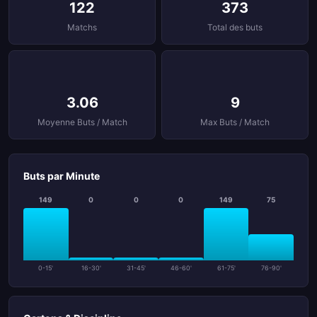
122
373
Matchs
Total des buts
3.06
9
Moyenne Buts / Match
Max Buts / Match
Buts par Minute
149
0
0
0
149
75
0-15'
16-30'
31-45'
46-60'
61-75'
76-90'