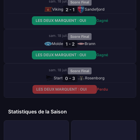
sam. 18 juil.
Score Final
2 - 1
Viking
Sandefjord
LES DEUX MARQUENT : OUI
Gagné
sam. 18 juil.
Score Final
1 - 2
Molde
Brann
LES DEUX MARQUENT : OUI
Gagné
sam. 18 juil.
Score Final
0 - 3
Start
Rosenborg
LES DEUX MARQUENT : OUI
Perdu
Statistiques de la Saison