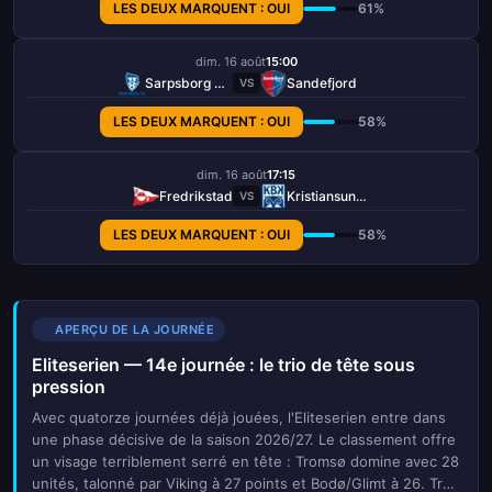
LES DEUX MARQUENT : OUI
61%
dim. 16 août
15:00
Sarpsborg 08 FF
Sandefjord
VS
LES DEUX MARQUENT : OUI
58%
dim. 16 août
17:15
Fredrikstad
Kristiansund BK
VS
LES DEUX MARQUENT : OUI
58%
APERÇU DE LA JOURNÉE
Eliteserien — 14e journée : le trio de tête sous
pression
Avec quatorze journées déjà jouées, l'Eliteserien entre dans
une phase décisive de la saison 2026/27. Le classement offre
un visage terriblement serré en tête : Tromsø domine avec 28
unités, talonné par Viking à 27 points et Bodø/Glimt à 26. Trois