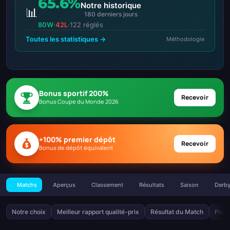
65.6%
Notre historique
📊
180 derniers jours
80W
·
42L
·
122 réglés
Toutes les statistiques →
Méthodologie
Bonus sportif 200%
Recevoir
Bonus Coupe du Monde 2026
+100% premier dépôt
Recevoir
Bonus de dépôt équivalent
Matchs
Aperçus
Classement
Résultats
Saison
Derb
Notre choix
Meilleur rapport qualité-prix
Résultat du Match
Plus 