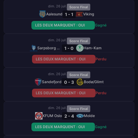
dim. 26 juil.
Score Final
1 - 1
Aalesund
Viking
LES DEUX MARQUENT : OUI
Gagné
dim. 26 juil.
Score Final
1 - 0
Sarpsborg 08 FF
Ham-Kam
LES DEUX MARQUENT : OUI
Perdu
dim. 26 juil.
Score Final
0 - 3
Sandefjord
Bodø/Glimt
LES DEUX MARQUENT : OUI
Perdu
dim. 26 juil.
Score Final
2 - 4
KFUM Oslo
Molde
LES DEUX MARQUENT : OUI
Gagné