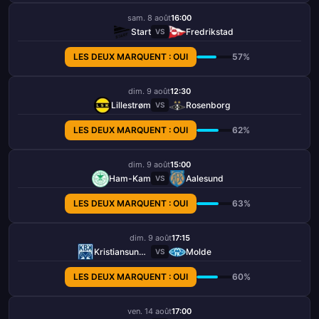
sam. 8 août
16:00
Start
Fredrikstad
VS
LES DEUX MARQUENT : OUI
57%
dim. 9 août
12:30
Lillestrøm
Rosenborg
VS
LES DEUX MARQUENT : OUI
62%
dim. 9 août
15:00
Ham-Kam
Aalesund
VS
LES DEUX MARQUENT : OUI
63%
dim. 9 août
17:15
Kristiansund BK
Molde
VS
LES DEUX MARQUENT : OUI
60%
ven. 14 août
17:00