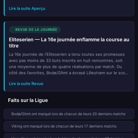
équipes réunies en cinq points, un ecart infime q...
Lire la suite Aperçu
REVUE DE LA JOURNÉE
Eliteserien — La 16e journée enflamme la course au
titre
La 16e journée de l'Eliteserien a tenu toutes ses promesses
avec pas moins de 33 buts inscrits en huit rencontres, soit
une moyenne de plus de quatre réalisations par match. Du
côté des favorites, Bodø/Glimt a écrasé Lillestrøm sur le score
de 4-0, affichant une force de frappe redoutable. Les ou...
Lire la suite Revue
Faits sur la Ligue
Bodø/Glimt ont marqué lors de chacun de leurs 20 derniers matchs
Viking ont marqué lors de chacun de leurs 17 derniers matchs