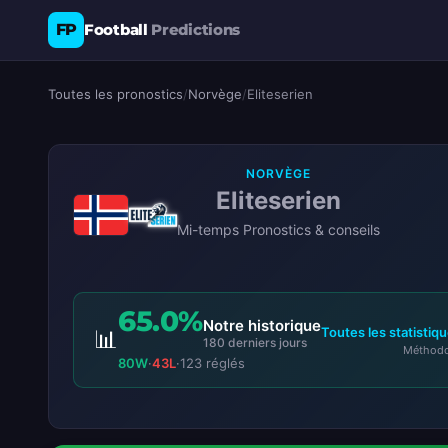
FP
Football
Predictions
Toutes les pronostics
/
Norvège
/
Eliteserien
NORVÈGE
Eliteserien
Mi-temps Pronostics & conseils
65.0%
Notre historique
Toutes les statistiq
📊
180 derniers jours
Méthodo
80W
·
43L
·
123 réglés