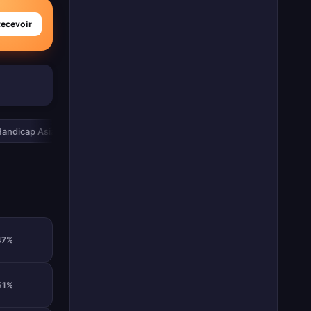
ecevoir
andicap Asiatique
Mi-temps
Mi-temps / Fin
Score Exact
47%
51%