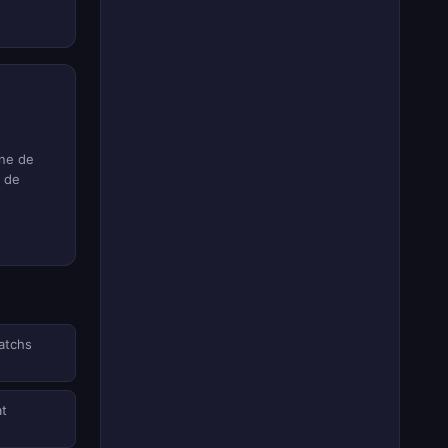
nne de
e de
atchs
at