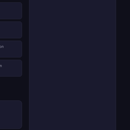
son
on