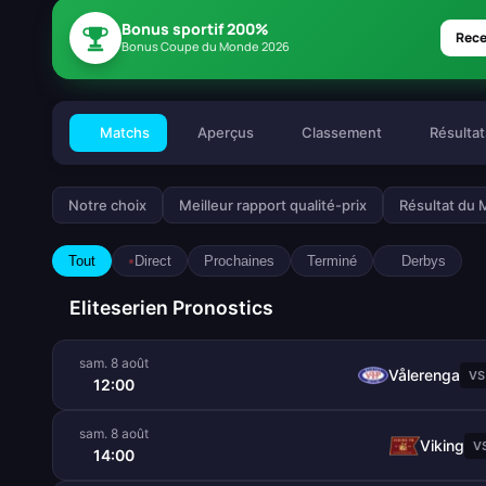
Bonus sportif 200%
Rece
Bonus Coupe du Monde 2026
Matchs
Aperçus
Classement
Résultat
Notre choix
Meilleur rapport qualité-prix
Résultat du 
Tout
Direct
Prochaines
Terminé
Derbys
Eliteserien Pronostics
sam. 8 août
Vålerenga
VS
12:00
sam. 8 août
Viking
V
14:00