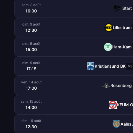
sam. 8 août
Start
16:00
dim. 9 août
Lillestrøm
12:30
dim. 9 août
Ham-Kam
15:00
dim. 9 août
Kristiansund BK
VS
17:15
ven. 14 août
Rosenborg
17:00
sam. 15 août
KFUM O
14:00
dim. 16 août
Aales
12:30