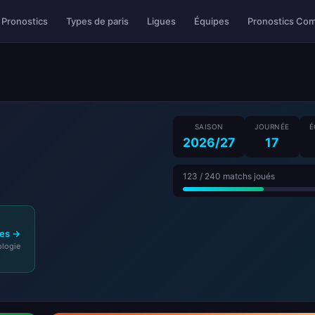
Pronostics Co
Pronostics
Types de paris
Ligues
Équipes
SAISON
JOURNÉE
É
2026/27
17
123 / 240 matchs joués
ues →
logie