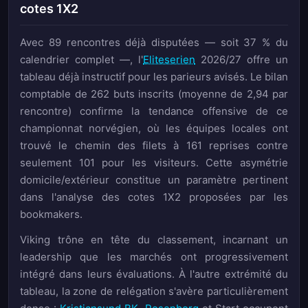
cotes 1X2
Avec 89 rencontres déjà disputées — soit 37 % du
calendrier complet —, l'
Eliteserien
2026/27 offre un
tableau déjà instructif pour les parieurs avisés. Le bilan
comptable de 262 buts inscrits (moyenne de 2,94 par
rencontre) confirme la tendance offensive de ce
championnat norvégien, où les équipes locales ont
trouvé le chemin des filets à 161 reprises contre
seulement 101 pour les visiteurs. Cette asymétrie
domicile/extérieur constitue un paramètre pertinent
dans l'analyse des cotes 1X2 proposées par les
bookmakers.
Viking trône en tête du classement, incarnant un
leadership que les marchés ont progressivement
intégré dans leurs évaluations. À l'autre extrémité du
tableau, la zone de relégation s'avère particulièrement