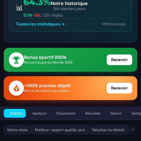
64.3%
Notre historique
📊
180 derniers jours
83W
·
46L
·
129 réglés
Toutes les statistiques →
Méthodologie
Bonus sportif 200%
Recevoir
Bonus Coupe du Monde 2026
+100% premier dépôt
Recevoir
Bonus de dépôt équivalent
Matchs
Aperçus
Classement
Résultats
Saison
Derb
Notre choix
Meilleur rapport qualité-prix
Résultat du Match
Plus 