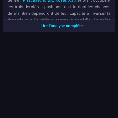
dense :
Kristiansund BK
,
Rosenborg
et Start occupent
les trois dernières positions, un trio dont les chances
de maintien dépendront de leur capacité à inverser la
dynamique à l'extérieur comme à domicile. Le poids
Lire l'analyse complète
historique de Rosenborg,formations généralement
mieux cotées par les bookmakers, rend les
probabilités implicites du marché particulièrement
intéressantes pour identifier d'éventuelles valeurs sur
les outsiders.
La diversité des cotes disponibles illustre la volatilité
de ce milieu de saison : selon Bet365,
Aalesund
est
côté à 3,20 pour la victoire à domicile, quand
Moldekemporte la faveur des marchés à 2,05. Tromsø,
de son côté, bénéficie d'un statut de favori evident
avec une cote de 1,70 à domicile face à
Valerenga
. Ces
écarts traduisent les anticipations du marché quant
aux dynamiques en cours et offrent aux parieurs des
points d'entrée variés selon leur lecture de la forme