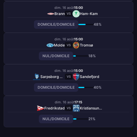
dim. 16 août
15:00
Brann
Ham-Kam
VS
DOMICILE/DOMICILE
48%
dim. 16 août
15:00
Molde
Tromsø
VS
NUL/DOMICILE
18%
dim. 16 août
15:00
Sarpsborg 08 FF
Sandefjord
VS
DOMICILE/DOMICILE
40%
dim. 16 août
17:15
Fredrikstad
Kristiansund BK
VS
NUL/DOMICILE
21%