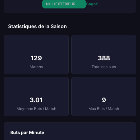
NUL/EXTÉRIEUR
Gagné
Statistiques de la Saison
129
388
Matchs
Total des buts
3.01
9
Moyenne Buts / Match
Max Buts / Match
Buts par Minute