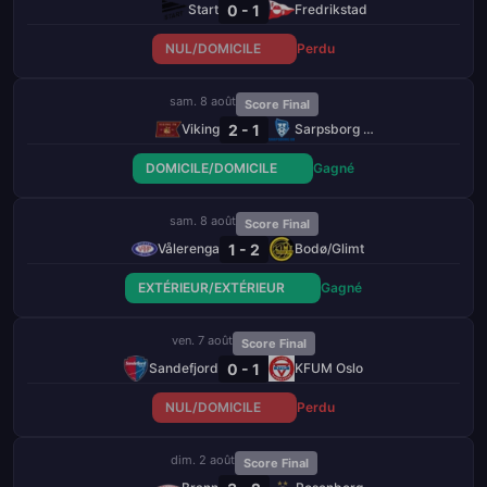
0 - 1
Start
Fredrikstad
NUL/DOMICILE
Perdu
sam. 8 août
Score Final
2 - 1
Viking
Sarpsborg 08 FF
DOMICILE/DOMICILE
Gagné
sam. 8 août
Score Final
1 - 2
Vålerenga
Bodø/Glimt
EXTÉRIEUR/EXTÉRIEUR
Gagné
ven. 7 août
Score Final
0 - 1
Sandefjord
KFUM Oslo
NUL/DOMICILE
Perdu
dim. 2 août
Score Final