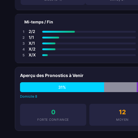
Mi-temps / Fin
2/2
1
1/1
2
X/1
3
X/2
4
X/X
5
Aperçu des Pronostics à Venir
31%
Domicile 8
0
12
FORTE CONFIANCE
MOYEN