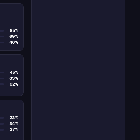
85%
69%
46%
45%
63%
92%
23%
34%
37%