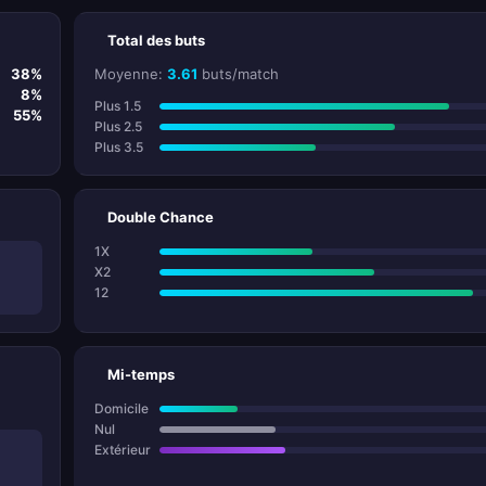
Total des buts
38%
Moyenne:
3.61
buts/match
8%
Plus 1.5
55%
Plus 2.5
Plus 3.5
Double Chance
1X
X2
12
Mi-temps
Domicile
Nul
Extérieur