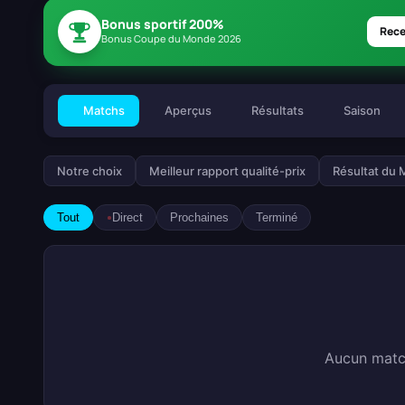
Bonus sportif 200%
Rece
Bonus Coupe du Monde 2026
Matchs
Aperçus
Résultats
Saison
Notre choix
Meilleur rapport qualité-prix
Résultat du 
Tout
Direct
Prochaines
Terminé
Aucun match