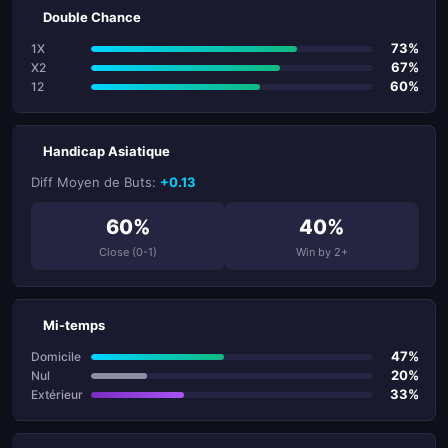
Double Chance
73%
1X
67%
X2
60%
12
Handicap Asiatique
Diff Moyen de Buts:
+0.13
60%
40%
Close (0-1)
Win by 2+
Mi-temps
47%
Domicile
20%
Nul
33%
Extérieur