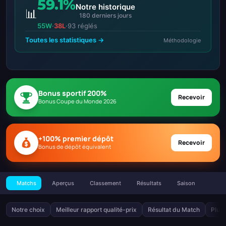
59.1%
Notre historique
📊
180 derniers jours
55W
·
38L
·
93 réglés
Toutes les statistiques →
Méthodologie
Bonus sportif 200%
Recevoir
Bonus Coupe du Monde 2026
+100% premier dépôt
Recevoir
Bonus de dépôt équivalent
Matchs
Aperçus
Classement
Résultats
Saison
Notre choix
Meilleur rapport qualité-prix
Résultat du Match
Plus 