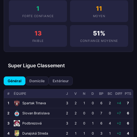
1
11
FORTE CONFIANCE
MOYEN
13
51%
FAIBLE
CONFIANCE MOYENNE
Super Ligue Classement
Général
Domicile
Extérieur
#
ÉQUIPE
J
V
N
D
BP
BC
DIFF
PTS
1
Spartak Trnava
3
2
1
0
6
2
+4
7
2
Slovan Bratislava
2
2
0
0
7
0
+7
6
3
Podbrezová
3
2
0
1
6
4
+2
6
4
Dunajská Streda
2
1
1
0
3
1
+2
4