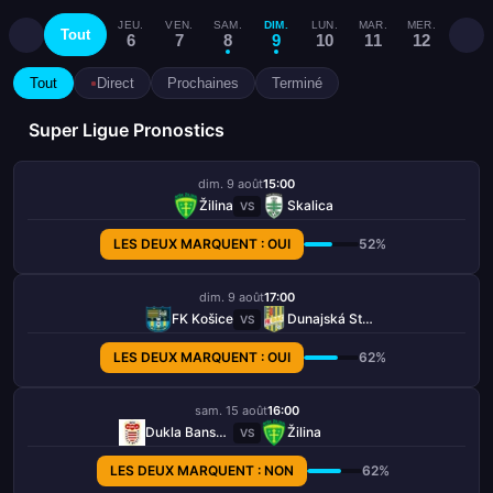
JEU.
VEN.
SAM.
DIM.
LUN.
MAR.
MER.
JEU.
Tout
6
7
8
9
10
11
12
13
Tout
Direct
Prochaines
Terminé
Super Ligue Pronostics
dim. 9 août
15:00
Žilina
Skalica
VS
LES DEUX MARQUENT : OUI
52%
dim. 9 août
17:00
FK Košice
Dunajská Streda
VS
LES DEUX MARQUENT : OUI
62%
sam. 15 août
16:00
Dukla Banská Bystrica
Žilina
VS
LES DEUX MARQUENT : NON
62%