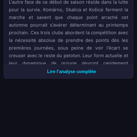
L'autre face de ce début de saison réside dans la lutte
pour la survie. Komárno, Skalica et Košice ferment la
marche et savent que chaque point arraché cet
automne pourrait s'avérer déterminant au printemps
prochain. Ces trois clubs abordent la compétition avec
la nécessité absolue de prendre des points dès les
premières journées, sous peine de voir l'écart se
creuser avec le reste du peloton. Leur form actuelle et
leur dynamique de groupe devront rapidement
s'affirmer pour maintenir vivant l'espoir d'une saison
Lire l'analyse complète
aboutie.
Dans ce contexte, les outils d'analyse statistique
offrent des perspectives intéressants pour évaluer les
forces en présence. Le xG, les données de possession
et les taux de conversion constituent des indicateurs
précieux pour comprendre les tendances de jeu de
chaque équipe. Les marchés de paris comme le 1X2, le
BTTS ou encore l'Plus/Moins buts permettent aux