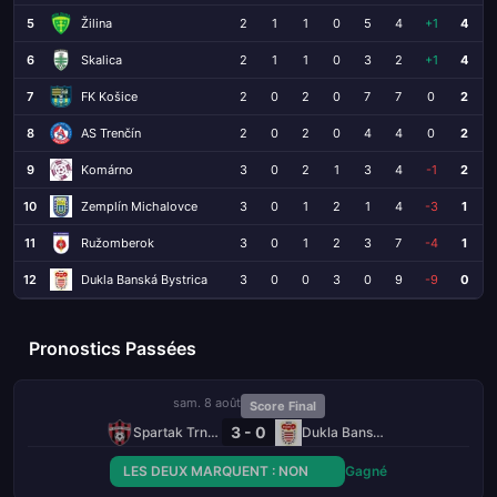
5
Žilina
2
1
1
0
5
4
+1
4
6
Skalica
2
1
1
0
3
2
+1
4
7
FK Košice
2
0
2
0
7
7
0
2
8
AS Trenčín
2
0
2
0
4
4
0
2
9
Komárno
3
0
2
1
3
4
-1
2
10
Zemplín Michalovce
3
0
1
2
1
4
-3
1
11
Ružomberok
3
0
1
2
3
7
-4
1
12
Dukla Banská Bystrica
3
0
0
3
0
9
-9
0
Pronostics Passées
sam. 8 août
Score Final
3 - 0
Spartak Trnava
Dukla Banská Bystrica
LES DEUX MARQUENT : NON
Gagné