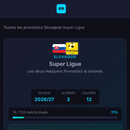
FP
Toutes les pronostics
/
Slovaquie
/
Super Ligue
SLOVAQUIE
Super Ligue
Les deux marquent Pronostics & conseils
SAISON
JOURNÉE
ÉQUIPES
2026/27
3
12
15 / 132 matchs joués
11%