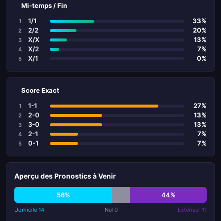
Mi-temps / Fin
1/1
33%
1
2/2
20%
2
X/X
13%
3
X/2
7%
4
X/1
0%
5
Score Exact
1-1
27%
1
2-0
13%
2
3-0
13%
3
2-1
7%
4
0-1
7%
5
Aperçu des Pronostics à Venir
56%
44%
Domicile 14
Nul 0
Extérieur 11