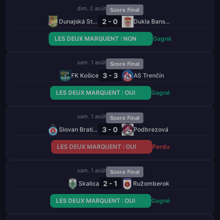
dim. 2 août
Score Final
2 - 0
Dunajská Streda
Dukla Banská Bystrica
LES DEUX MARQUENT : NON
Gagné
sam. 1 août
Score Final
3 - 3
FK Košice
AS Trenčín
LES DEUX MARQUENT : OUI
Gagné
sam. 1 août
Score Final
3 - 0
Slovan Bratislava
Podbrezová
LES DEUX MARQUENT : OUI
Perdu
sam. 1 août
Score Final
2 - 1
Skalica
Ružomberok
LES DEUX MARQUENT : OUI
Gagné