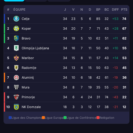
#
ÉQUIPE
J
V
N
D
BP
BC
DIFF
PTS
1
Celje
34
23
5
6
85
32
+53
74
2
Koper
34
20
7
7
71
43
+28
67
3
Bravo
34
19
5
10
62
51
+11
62
4
Olimpija Ljubljana
34
16
7
11
50
40
+10
55
5
Maribor
34
15
8
11
57
43
+14
53
6
Radomlje
34
13
6
15
50
63
-13
45
7
Aluminij
34
10
6
18
42
61
-19
36
8
Mura
34
8
7
19
35
55
-20
31
9
Primorje
34
6
4
24
31
74
-43
22
10
NK Domzale
18
3
3
12
17
38
-21
12
Ligue des Champions
Ligue Europa
Ligue de Conférence
Relégation