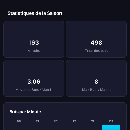
Statistiques de la Saison
163
498
Matchs
Total des buts
3.06
8
Moyenne Buts / Match
Max Buts / Match
Buts par Minute
65
77
82
77
71
126