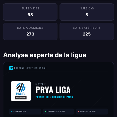
BUTS VIDES
NULS 0-0
68
8
BUTS À DOMICILE
BUTS EXTÉRIEURS
273
225
Analyse experte de la ligue