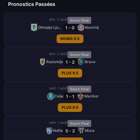
Pronostics Passées
dim. 2 août
Score Final
1 - 0
Olimpija Ljubljana
Aluminij
MOINS 9.5
dim. 2 août
Score Final
1 - 2
Radomlje
Bravo
PLUS 9.5
sam. 1 août
Score Final
1 - 1
Celje
Maribor
PLUS 9.5
sam. 1 août
Score Final
5 - 2
Nafta
Mura