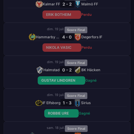
2 - 2
Kalmar FF
Malmö FF
ERIK BOTHEIM
Perdu
dim. 19 juil.
Score Final
4 - 0
Hammarby FF
Degerfors IF
NIKOLA VASIC
Perdu
dim. 19 juil.
Score Final
0 - 2
Halmstad
BK Häcken
GUSTAV LINDGREN
Gagné
dim. 19 juil.
Score Final
1 - 3
IF Elfsborg
Sirius
ROBBIE URE
Gagné
sam. 18 juil.
Score Final