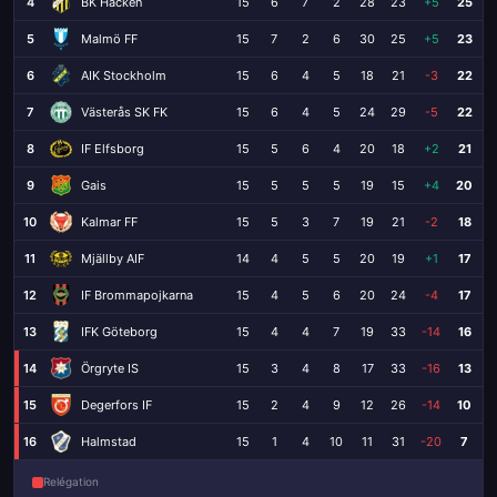
4
BK Häcken
15
6
7
2
28
23
+5
25
5
Malmö FF
15
7
2
6
30
25
+5
23
6
AIK Stockholm
15
6
4
5
18
21
-3
22
7
Västerås SK FK
15
6
4
5
24
29
-5
22
8
IF Elfsborg
15
5
6
4
20
18
+2
21
9
Gais
15
5
5
5
19
15
+4
20
10
Kalmar FF
15
5
3
7
19
21
-2
18
11
Mjällby AIF
14
4
5
5
20
19
+1
17
12
IF Brommapojkarna
15
4
5
6
20
24
-4
17
13
IFK Göteborg
15
4
4
7
19
33
-14
16
14
Örgryte IS
15
3
4
8
17
33
-16
13
15
Degerfors IF
15
2
4
9
12
26
-14
10
16
Halmstad
15
1
4
10
11
31
-20
7
Relégation