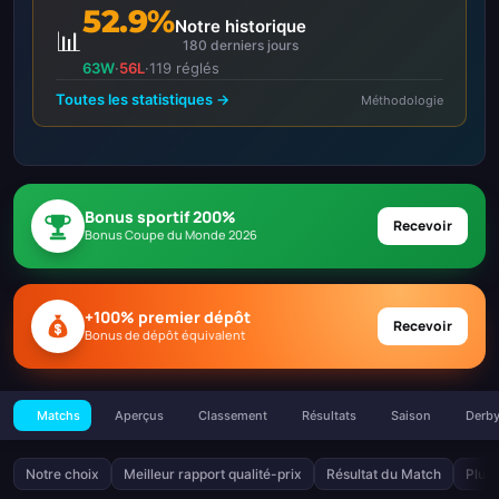
52.9%
Notre historique
📊
180 derniers jours
63W
·
56L
·
119 réglés
Toutes les statistiques →
Méthodologie
Bonus sportif 200%
Recevoir
Bonus Coupe du Monde 2026
+100% premier dépôt
Recevoir
Bonus de dépôt équivalent
Matchs
Aperçus
Classement
Résultats
Saison
Derb
Notre choix
Meilleur rapport qualité-prix
Résultat du Match
Plus 