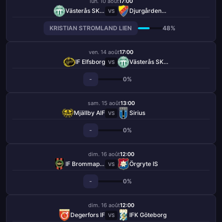
lun. 10 août
17:00
Västerås SK FK
Djurgårdens IF
VS
KRISTIAN STROMLAND LIEN
48%
ven. 14 août
17:00
IF Elfsborg
Västerås SK FK
VS
-
0%
sam. 15 août
13:00
Mjällby AIF
Sirius
VS
-
0%
dim. 16 août
12:00
IF Brommapojkarna
Örgryte IS
VS
-
0%
dim. 16 août
12:00
Degerfors IF
IFK Göteborg
VS