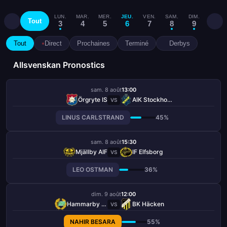
LUN.
MAR.
MER.
JEU.
VEN.
SAM.
DIM.
LUN.
Tout
3
4
5
6
7
8
9
10
Tout
Direct
Prochaines
Terminé
Derbys
Allsvenskan Pronostics
sam. 8 août
13:00
Örgryte IS
AIK Stockholm
VS
LINUS CARLSTRAND
45%
sam. 8 août
15:30
Mjällby AIF
IF Elfsborg
VS
LEO OSTMAN
36%
dim. 9 août
12:00
Hammarby FF
BK Häcken
VS
NAHIR BESARA
55%