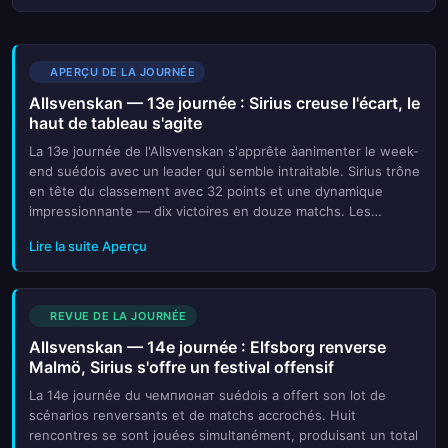
APERÇU DE LA JOURNÉE
Allsvenskan — 13e journée : Sirius creuse l'écart, le
haut de tableau s'agite
La 13e journée de l'Allsvenskan s'apprête àanimenter le week-
end suédois avec un leader qui semble intraitable. Sirius trône
en tête du classement avec 32 points et une dynamique
impressionnante — dix victoires en douze matchs. Les
partenaires du leader abordent cette nouvelle semaine avec
Lire la suite Aperçu
un ava...
REVUE DE LA JOURNÉE
Allsvenskan — 14e journée : Elfsborg renverse
Malmö, Sirius s'offre un festival offensif
La 14e journée du чемпионат suédois a offert son lot de
scénarios renversants et de matchs accrochés. Huit
rencontres se sont jouées simultanément, produisant un total