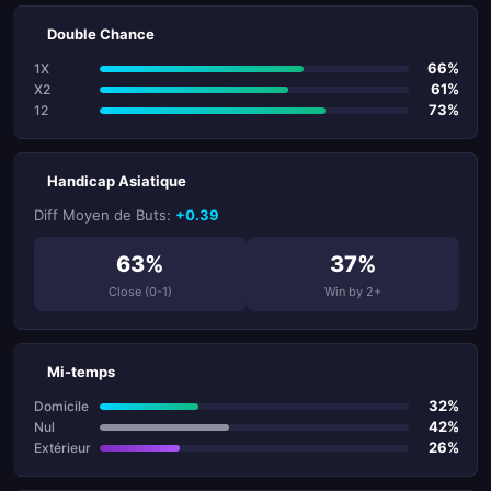
Double Chance
66%
1X
61%
X2
73%
12
Handicap Asiatique
Diff Moyen de Buts:
+0.39
63%
37%
Close (0-1)
Win by 2+
Mi-temps
32%
Domicile
42%
Nul
26%
Extérieur