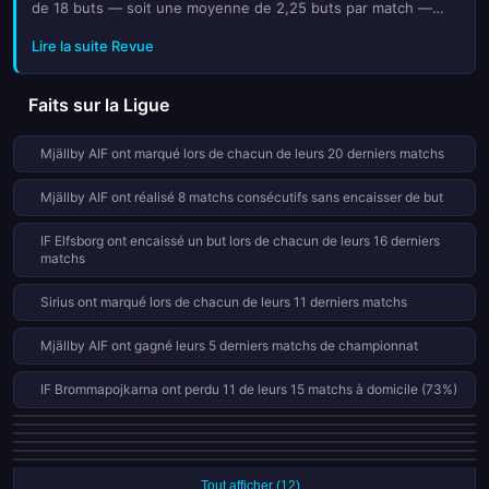
de 18 buts — soit une moyenne de 2,25 buts par match —
avec des résultats parfois inattendus qui rebattent les cartes
Lire la suite Revue
du classeme...
Faits sur la Ligue
Mjällby AIF ont marqué lors de chacun de leurs 20 derniers matchs
Mjällby AIF ont réalisé 8 matchs consécutifs sans encaisser de but
IF Elfsborg ont encaissé un but lors de chacun de leurs 16 derniers
matchs
Sirius ont marqué lors de chacun de leurs 11 derniers matchs
Mjällby AIF ont gagné leurs 5 derniers matchs de championnat
IF Brommapojkarna ont perdu 11 de leurs 15 matchs à domicile (73%)
IFK Norrkoping ont perdu leurs 4 derniers matchs de championnat
Degerfors IF ont encaissé un but lors de chacun de leurs 9 derniers
Hammarby FF ont gagné leurs 3 derniers matchs de championnat
matchs
Gais ont gagné leurs 3 derniers matchs de championnat
BK Häcken ont encaissé un but lors de chacun de leurs 8 derniers matchs
Gais ont marqué lors de chacun de leurs 6 derniers matchs
Tout afficher (12)