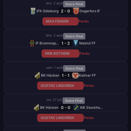
dim. 2 août
Score Final
2 - 0
IFK Göteborg
Degerfors IF
MAX FENGER
Perdu
dim. 2 août
Score Final
1 - 2
IF Brommapojkarna
Malmö FF
ERIK BOTHEIM
Perdu
sam. 1 août
Score Final
1 - 1
BK Häcken
Kalmar FF
GUSTAV LINDGREN
Perdu
lun. 27 juil.
Score Final
0 - 0
BK Häcken
AIK Stockholm
GUSTAV LINDGREN
Perdu