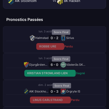
AIK Stockholm
BK Häcken
vs
Pronostics Passées
lun. 3 août
Score Final
0 - 2
Halmstad
Sirius
ROBBIE URE
Perdu
lun. 3 août
Score Final
6 - 0
Djurgårdens IF
Västerås SK FK
KRISTIAN STROMLAND LIEN
Gagné
dim. 2 août
Score Final
0 - 3
AIK Stockholm
Örgryte IS
LINUS CARLSTRAND
Perdu