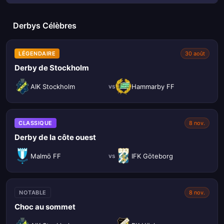
Derbys Célèbres
LÉGENDAIRE
30 août
Derby de Stockholm
AIK Stockholm
Hammarby FF
vs
CLASSIQUE
8 nov.
Derby de la côte ouest
Malmö FF
IFK Göteborg
vs
NOTABLE
8 nov.
Choc au sommet