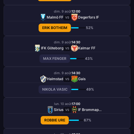
dim. 9 août
12:00
Malmö FF
Degerfors IF
VS
ERIK BOTHEIM
52%
dim. 9 août
14:30
IFK Göteborg
Kalmar FF
VS
MAX FENGER
43%
dim. 9 août
14:30
Halmstad
Gais
VS
NIKOLA VASIC
49%
lun. 10 août
17:00
Sirius
IF Brommapojkarna
VS
ROBBIE URE
67%