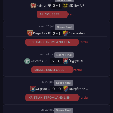
2 - 1
Kalmar FF
Mjällby AIF
ALI YOUSSEF
Perdu
sam. 25 juil.
Score Final
0 - 1
Degerfors IF
Djurgårdens IF
KRISTIAN STROMLAND LIEN
Perdu
ven. 24 juil.
Score Final
2 - 0
Västerås SK FK
Örgryte IS
MIKKEL LADEFOGED
Perdu
lun. 20 juil.
Score Final
0 - 0
Örgryte IS
Djurgårdens IF
KRISTIAN STROMLAND LIEN
Perdu
lun. 20 juil.
Score Final