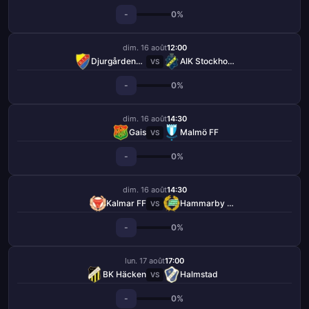
-
0%
dim. 16 août
12:00
Djurgårdens IF
AIK Stockholm
VS
-
0%
dim. 16 août
14:30
Gais
Malmö FF
VS
-
0%
dim. 16 août
14:30
Kalmar FF
Hammarby FF
VS
-
0%
lun. 17 août
17:00
BK Häcken
Halmstad
VS
-
0%