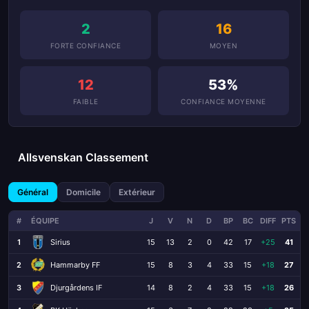
2
16
FORTE CONFIANCE
MOYEN
12
53%
FAIBLE
CONFIANCE MOYENNE
Allsvenskan Classement
Général
Domicile
Extérieur
#
ÉQUIPE
J
V
N
D
BP
BC
DIFF
PTS
1
Sirius
15
13
2
0
42
17
+25
41
2
Hammarby FF
15
8
3
4
33
15
+18
27
3
Djurgårdens IF
14
8
2
4
33
15
+18
26