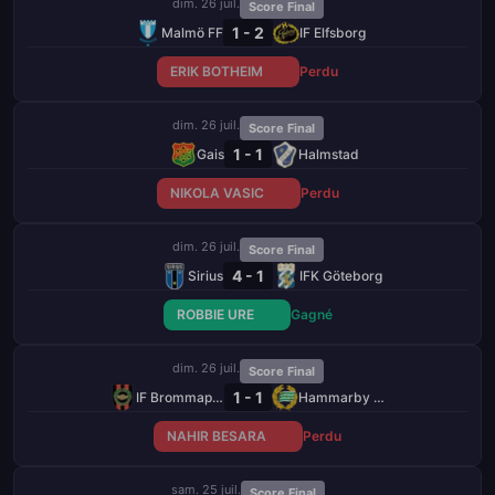
dim. 26 juil.
Score Final
1 - 2
Malmö FF
IF Elfsborg
ERIK BOTHEIM
Perdu
dim. 26 juil.
Score Final
1 - 1
Gais
Halmstad
NIKOLA VASIC
Perdu
dim. 26 juil.
Score Final
4 - 1
Sirius
IFK Göteborg
ROBBIE URE
Gagné
dim. 26 juil.
Score Final
1 - 1
IF Brommapojkarna
Hammarby FF
NAHIR BESARA
Perdu
sam. 25 juil.
Score Final