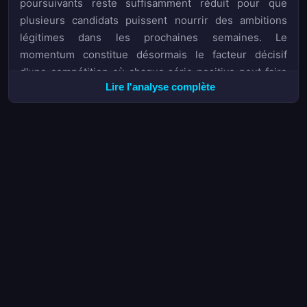
poursuivants reste suffisamment réduit pour que
plusieurs candidats puissent nourrir des ambitions
légitimes dans les prochaines semaines. Le
momentum constitue désormais le facteur décisif
d'une compétition où chaque série positive peut faire
Lire l'analyse complète
basculer la dynamique d'un bout à l'autre du tableau.
Les trois clubs en position de relégation affichent des
trajectoires distinctes: certains semblent en mesure
de réagir, tandis que d'autres apparaissent happés par
une spirale négative difficile à enrayer.
La rencontre entre Örgryte IS et le
BK Häcken
,
programmée à 17h30 samedi 11 juillet selon l'horaire
local, illustre parfaitement les enjeux de cette période
cruciale. Bet365 propose des cotes de 5,75 pour une
victoire des locaux, 4,33 pour le match nul et 1,48 en
faveur du BK Häcken, reflétant l'écart abyssal entre les
deux formations. Cette écart se retrouve dans les
probabilités implicites calculées à partir des cotes, où