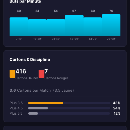
Buts par Minute
60
54
54
67
60
70
0-15'
16-30'
31-45'
46-60'
61-75'
76-90'
Cartons & Discipline
416
7
Cartons Jaunes
Cartons Rouges
3.6
Cartons par Match
(3.5 Jaune)
Plus 3.5
43%
Plus 4.5
24%
Plus 5.5
12%