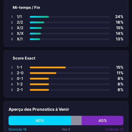
Mi-temps / Fin
1/1
24%
1
2/2
18%
2
X/2
15%
3
X/X
14%
4
X/1
13%
5
Score Exact
1-1
15%
1
2-0
11%
2
0-1
8%
3
1-2
8%
4
2-1
8%
5
Aperçu des Pronostics à Venir
60%
40%
Domicile 18
Nul 0
Extérieur 12