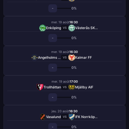
-
0%
mer. 19 août
16:30
Enköping
Västerås SK FK
VS
-
0%
mer. 19 août
16:30
Angelholms FF
Kalmar FF
VS
-
0%
mer. 19 août
17:00
Trollhättan
Mjällby AIF
VS
-
0%
jeu. 20 août
16:30
Vasalund
IFK Norrköping
VS
-
0%