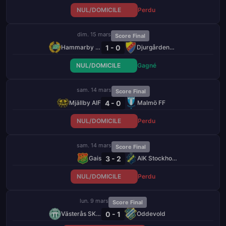
NUL/DOMICILE
Perdu
dim. 15 mars
Score Final
1 - 0
Hammarby FF
Djurgårdens IF
NUL/DOMICILE
Gagné
sam. 14 mars
Score Final
4 - 0
Mjällby AIF
Malmö FF
NUL/DOMICILE
Perdu
sam. 14 mars
Score Final
3 - 2
Gais
AIK Stockholm
NUL/DOMICILE
Perdu
lun. 9 mars
Score Final
0 - 1
Västerås SK FK
Oddevold