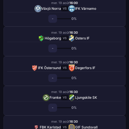
mer. 19 août
16:00
Växjö Norra
IFK Värnamo
VS
-
0%
mer. 19 août
16:30
Högaborg
Osters IF
VS
-
0%
mer. 19 août
16:30
IFK Östersund
Degerfors IF
VS
-
0%
mer. 19 août
16:30
Franke
Ljungskile SK
VS
-
0%
mer. 19 août
16:30
FBK Karlstad
GIF Sundsvall
VS