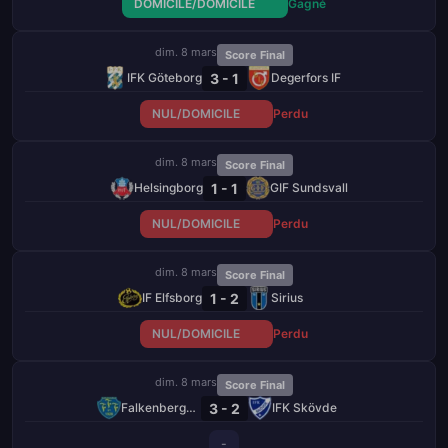
DOMICILE/DOMICILE
Gagné
dim. 8 mars
Score Final
3 - 1
IFK Göteborg
Degerfors IF
NUL/DOMICILE
Perdu
dim. 8 mars
Score Final
1 - 1
Helsingborg
GIF Sundsvall
NUL/DOMICILE
Perdu
dim. 8 mars
Score Final
1 - 2
IF Elfsborg
Sirius
NUL/DOMICILE
Perdu
dim. 8 mars
Score Final
3 - 2
Falkenbergs FF
IFK Skövde
-