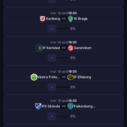
mar. 18 août
16:30
Karlberg
IK Brage
VS
-
0%
mar. 18 août
16:30
IF Karlstad
Sandviken
VS
-
0%
mar. 18 août
16:30
Västra Frölunda
IF Elfsborg
VS
-
0%
mar. 18 août
16:30
IFK Skövde
Falkenbergs FF
VS
-
0%