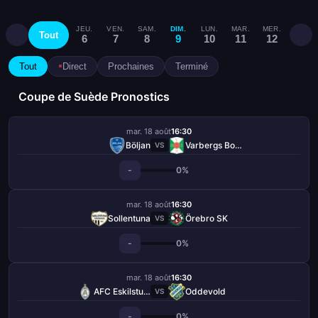
JEU.
VEN.
SAM.
DIM.
LUN.
MAR.
MER.
JEU.
Tout
6
7
8
9
10
11
12
13
Tout
Direct
Prochaines
Terminé
Coupe de Suède Pronostics
mar. 18 août
16:30
Böljan
Varbergs BoIS FC
VS
-
0%
mar. 18 août
16:30
Sollentuna
Örebro SK
VS
-
0%
mar. 18 août
16:30
AFC Eskilstuna
Oddevold
VS
-
0%