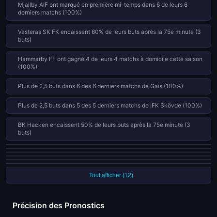
Mjallby AIF ont marqué en première mi-temps dans 6 de leurs 6
derniers matchs (100%)
Vasteras SK FK encaissent 60% de leurs buts après la 75e minute (3
buts)
Hammarby FF ont gagné 4 de leurs 4 matchs à domicile cette saison
(100%)
Plus de 2,5 buts dans 6 des 6 derniers matchs de Gais (100%)
Plus de 2,5 buts dans 5 des 5 derniers matchs de IFK Skövde (100%)
BK Hacken encaissent 50% de leurs buts après la 75e minute (3
buts)
IF Karlstad n'ont pas marqué lors de 3 de leurs 5 matchs (60%)
Hammarby FF ont marqué lors de chacun de leurs 6 derniers matchs
Orebro SK marquent 89% de leurs buts en seconde période
IF Brommapojkarna marquent 89% de leurs buts en seconde période
Mjallby AIF ont marqué lors de chacun de leurs 6 derniers matchs
AIK Stockholm marquent 88% de leurs buts en seconde période
Tout afficher (12)
Précision des Pronostics