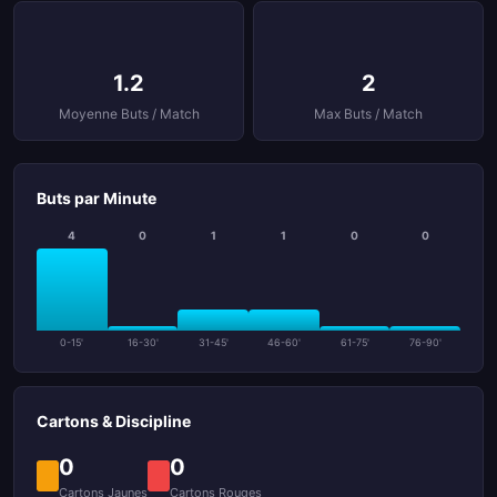
1.2
2
Moyenne Buts / Match
Max Buts / Match
Buts par Minute
4
0
1
1
0
0
0-15'
16-30'
31-45'
46-60'
61-75'
76-90'
Cartons & Discipline
0
0
Cartons Jaunes
Cartons Rouges