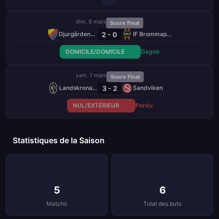
dim. 8 mars
Score Final
2 - 0
Djurgårdens IF
IF Brommapojkarna
DOMICILE/DOMICILE
Gagné
sam. 7 mars
Score Final
3 - 2
Landskrona BoIS
Sandviken
NUL/EXTÉRIEUR
Perdu
Statistiques de la Saison
5
6
Matchs
Total des buts