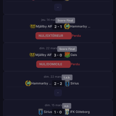
-
jeu. 14 mai
Score Final
2 - 1
Mjällby AIF
Hammarby FF
NUL/EXTÉRIEUR
Perdu
dim. 22 mars
Score Final
3 - 0
Mjällby AIF
Gais
NUL/DOMICILE
Perdu
dim. 22 mars
t.a.b.
2 - 2
Hammarby FF
Sirius
-
dim. 15 mars
a.p.
1 - 0
Sirius
IFK Göteborg