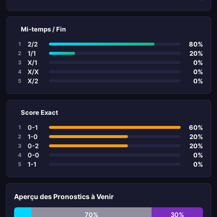
Mi-temps / Fin
2/2
80%
1
1/1
20%
2
X/1
0%
3
X/X
0%
4
X/2
0%
5
Score Exact
0-1
60%
1
1-0
20%
2
0-2
20%
3
0-0
0%
4
1-1
0%
5
Aperçu des Pronostics à Venir
70%
30%