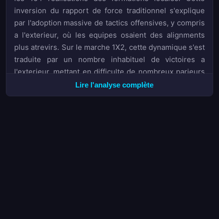
inversion du rapport de force traditionnel s'explique
par l'adoption massive de tactics offensives, y compris
a l'exterieur, où les equipes osaient des alignments
plus atrevirs. Sur le marche 1X2, cette dynamique s'est
traduite par un nombre inhabituel de victoires a
l'exterieur, mettant en difficulte de nombreux parieurs
figes sur l'option domicile.
Lire l'analyse complète
Les marges degagees par les bookmakers sur cette
competition ont ete particulierement serrees,
traduisant une incertitude generale quant aux issues
des rencontres. Les cotes proposees reflétaient mal la
realite du terrain, offrant regulierement des
opportunites sur le marche O/U 2,5 et le DC. Les
parieurs les plus vigilants ont pu capitaliser sur ces
inefficiences, specialement en phase de poules ou les
ecarts de niveau etaient parfois sous-estimes.