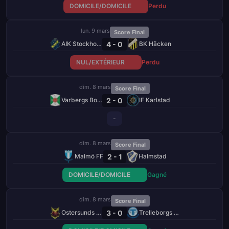
DOMICILE/DOMICILE
Perdu
lun. 9 mars
Score Final
4 - 0
AIK Stockholm
BK Häcken
NUL/EXTÉRIEUR
Perdu
dim. 8 mars
Score Final
2 - 0
Varbergs BoIS FC
IF Karlstad
-
dim. 8 mars
Score Final
2 - 1
Malmö FF
Halmstad
DOMICILE/DOMICILE
Gagné
dim. 8 mars
Score Final
3 - 0
Ostersunds FK
Trelleborgs FF