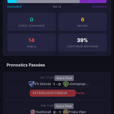
Domicile 0
Nul 14
Extérieur 6
0
6
FORTE CONFIANCE
MOYEN
14
39%
FAIBLE
CONFIANCE MOYENNE
Pronostics Passées
lun. 27 juil.
Score Final
1 - 0
IFK Skövde
Jönköpings Södra
EXTÉRIEUR/EXTÉRIEUR
Perdu
mar. 2 juin
Score Final
0 - 1
Hudiksvall
Friska Viljor