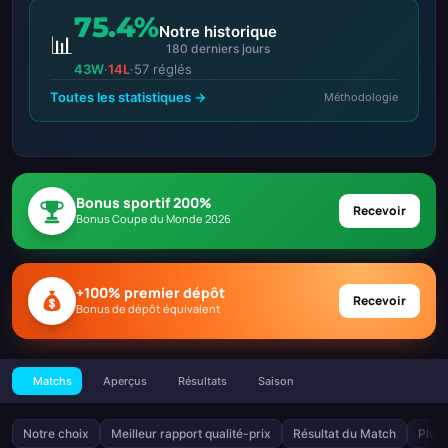
75.4%
Notre historique
📊
180 derniers jours
43W
·
14L
·
57 réglés
Toutes les statistiques →
Méthodologie
Bonus sportif 200%
Recevoir
Bonus Coupe du Monde 2026
+100% premier dépôt
Recevoir
Bonus de dépôt équivalent
Matchs
Aperçus
Résultats
Saison
Notre choix
Meilleur rapport qualité-prix
Résultat du Match
Plus 