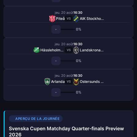
jeu. 20 août
16:30
Piteå
AIK Stockholm
VS
-
0%
jeu. 20 août
16:30
Hässleholms IF
Landskrona BoIS
VS
-
0%
jeu. 20 août
16:30
Arlanda
Ostersunds FK
VS
-
0%
APERÇU DE LA JOURNÉE
Svenska Cupen Matchday Quarter-finals Preview
2026