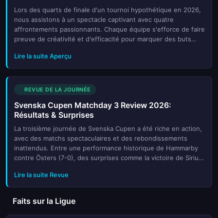
Lors des quarts de finale d'un tournoi hypothétique en 2026,
nous assistons à un spectacle captivant avec quatre
affrontements passionnants. Chaque équipe s'efforce de faire
preuve de créativité et d'efficacité pour marquer des buts
importants et se hisser en demi-finales. Les stratégies
Lire la suite Aperçu
tactiques v
REVUE DE LA JOURNÉE
Svenska Cupen Matchday 3 Review 2026:
Résultats & Surprises
La troisième journée de Svenska Cupen a été riche en action,
avec des matchs spectaculaires et des rebondissements
inattendus. Entre une performance historique de Hammarby
contre Östers (7-0), des surprises comme la victoire de Sirius
face à Elfsborg, et des rencontres disputées jusqu’à la
Lire la suite Revue
dernière
Faits sur la Ligue