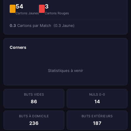
54
3
Cartons Jaunes
Cartons Rouges
0.3
Cartons par Match
(0.3 Jaune)
Corners
Statistiques à venir
BUTS VIDES
NULS 0-0
86
14
BUTS À DOMICILE
BUTS EXTÉRIEURS
236
187