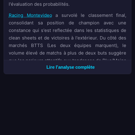
l'évaluation des probabilités.
Racing Montevideo
a survolé le classement final,
consolidant sa position de champion avec une
constance qui s'est reflectée dans les statistiques de
clean sheets et de victoires à l'extérieur. Du côté des
marchés BTTS (Les deux équipes marquent), le
volume élevé de matchs à plus de deux buts suggère
que les parieurs attentifs aux tendances de Plus/Moins
Lire l'analyse complète
buts ont trouvé des opportunités régulières tout au
long de la saison.
En bas de classement, Juventud, Progreso et Cerro
ont terminé aux trois dernières places, subissant la
relégation avec des défenses qui ont peiné à contenir
les assauts adverses. La.ctxthèque des matchs de ces
formations présente un profil interéssant pour les
stratégies de Paris de valeur sur le marché Over,
particulièrement lorsque ces équipes affrontaient des