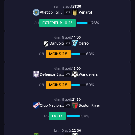
sam. 8 août
21:30
Atlético Torque
Peñarol
VS
EXTÉRIEUR -0.25
76%
AH
dim. 9 août
14:00
Danubio
Cerro
VS
MOINS 2.5
63%
O/U
dim. 9 août
18:00
Defensor Sporting
Wanderers
VS
MOINS 2.5
59%
O/U
dim. 9 août
21:30
Club Nacional de Football
Boston River
VS
DC 1X
90%
DC
lun. 10 août
22:00