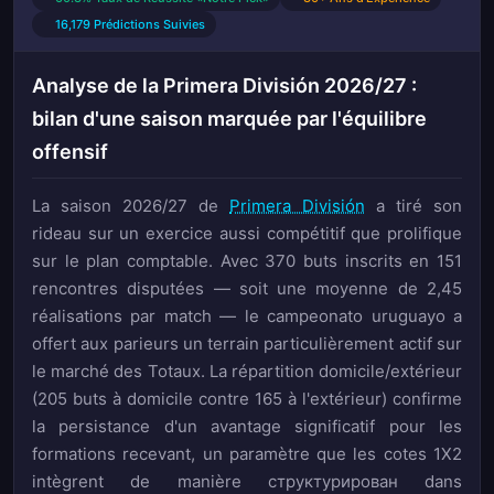
16,179 Prédictions Suivies
Analyse de la Primera División 2026/27 :
bilan d'une saison marquée par l'équilibre
offensif
La saison 2026/27 de
Primera División
a tiré son
rideau sur un exercice aussi compétitif que prolifique
sur le plan comptable. Avec 370 buts inscrits en 151
rencontres disputées — soit une moyenne de 2,45
réalisations par match — le campeonato uruguayo a
offert aux parieurs un terrain particulièrement actif sur
le marché des Totaux. La répartition domicile/extérieur
(205 buts à domicile contre 165 à l'extérieur) confirme
la persistance d'un avantage significatif pour les
formations recevant, un paramètre que les cotes 1X2
intègrent de manière структурирован dans