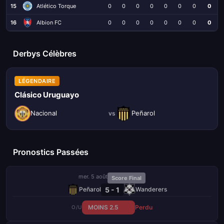
15
Atlético Torque
0
0
0
0
0
0
0
0
16
Albion FC
0
0
0
0
0
0
0
0
Derbys Célèbres
LÉGENDAIRE
Clásico Uruguayo
Nacional
Peñarol
vs
Pronostics Passées
mer. 5 août
Score Final
5 - 1
Peñarol
Wanderers
MOINS 2.5
Perdu
O/U