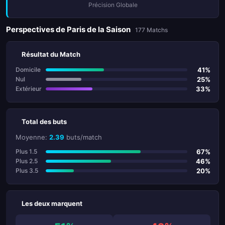
Précision Globale
Perspectives de Paris de la Saison
177 Matchs
Résultat du Match
41%
Domicile
25%
Nul
33%
Extérieur
Total des buts
Moyenne:
2.39
buts/match
67%
Plus 1.5
46%
Plus 2.5
20%
Plus 3.5
Les deux marquent