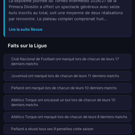
La septième journée du Torneo Intermedio 2026/27 de la
Primera División a offert un spectacle généreux avec seize
buts inscrits au total, soit une moyenne de deux réalisations
par rencontre. Le plateau complet comprenait huit
confrontations passionnantes, oscillant entre des victoires
Lire la suite Revue
confortable...
Faits sur la Ligue
Club Nacional de Football ont marqué lors de chacun de leurs 17
derniers matchs
Juventud ont marqué lors de chacun de leurs 11 derniers matchs
Peñarol ont marqué lors de chacun de leurs 10 derniers matchs
Atlético Torque ont encaissé un but lors de chacun de leurs 10
derniers matchs
Atlético Torque ont marqué lors de chacun de leurs 8 derniers matchs
Peñarol a réussi tous ses 9 penalties cette saison