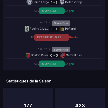
1 - 1
Cerro Largo
Defensor Sporting
MOINS 2.5
Gagné
O/U
dim. 12 juil.
Score Final
1 - 1
Racing Club de Montevideo
Peñarol
EXTÉRIEUR -0.25
Perdu
AH
dim. 12 juil.
Score Final
0 - 0
Boston River
Central Español
MOINS 2.5
Gagné
O/U
Statistiques de la Saison
177
423