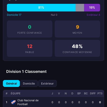
81%
19%
Domicile 17
Nul 0
Extérieur 4
0
9
FORTE CONFIANCE
MOYEN
12
48%
FAIBLE
CONFIANCE MOYENNE
Division 1 Classement
Général
Domicile
Extérieur
#
ÉQUIPE
J
V
N
D
BP
BC
DIFF
PTS
Club Nacional de
1
0
0
0
0
0
0
0
0
Football