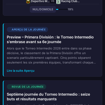
Deportivo Maldonado
Racing Club de Montevideo
VS
NUL/DOMICILE
19%
APERÇU DE LA JOURNÉE
Preview – Primera División : le Torneo Intermedio
s'embrase avant sa 6e journée
Alors que le Torneo Intermedio 2026 entre dans sa phase
décisive, le classement de la Primera División offre un
scenario particulièrement captivant. Cinq points séparent
seulement les six premières équipes, transformant chaque
rencontre en une opportunité stratégique cruciale. Racing
Lire la suite Aperçu
Club de Mont...
REVUE DE LA JOURNÉE
Septième journée du Torneo Intermedio : seize
buts et résultats marquants