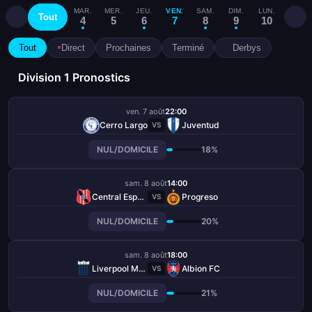
MAR.
MER.
JEU.
VEN.
SAM.
DIM.
LUN.
MAR.
Tout
4
5
6
7
8
9
10
11
Tout
Direct
Prochaines
Terminé
Derbys
Division 1 Pronostics
ven. 7 août
22:00
Cerro Largo
Juventud
VS
NUL/DOMICILE
18%
sam. 8 août
14:00
Central Español
Progreso
VS
NUL/DOMICILE
20%
sam. 8 août
18:00
Liverpool Montevideo
Albion FC
VS
NUL/DOMICILE
21%