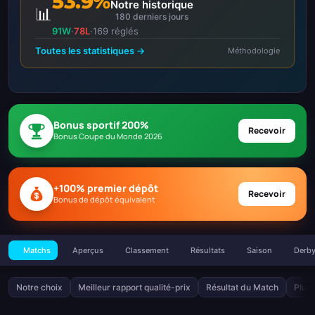
53.9%
Notre historique
📊
180 derniers jours
91W
·
78L
·
169 réglés
Toutes les statistiques →
Méthodologie
Bonus sportif 200%
Recevoir
Bonus Coupe du Monde 2026
+100% premier dépôt
Recevoir
Bonus de dépôt équivalent
Matchs
Aperçus
Classement
Résultats
Saison
Derb
Notre choix
Meilleur rapport qualité-prix
Résultat du Match
Plus 