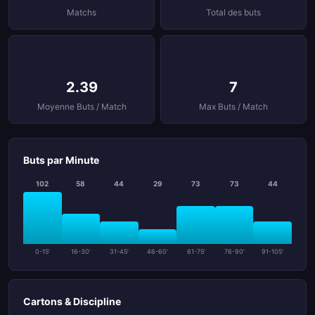
Matchs
Total des buts
2.39
7
Moyenne Buts / Match
Max Buts / Match
Buts par Minute
102
58
44
29
73
73
44
0-15'
16-30'
31-45'
46-60'
61-75'
76-90'
91-105'
Cartons & Discipline