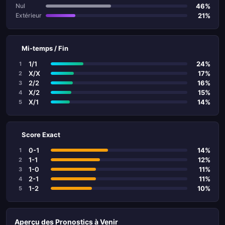
46%
Nul
21%
Extérieur
Mi-temps / Fin
1/1
24%
1
X/X
17%
2
2/2
16%
3
X/2
15%
4
X/1
14%
5
Score Exact
0-1
14%
1
1-1
12%
2
1-0
11%
3
2-1
11%
4
1-2
10%
5
Aperçu des Pronostics à Venir