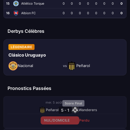
15
Atlético Torque
0
0
0
0
0
0
0
0
16
Albion FC
0
0
0
0
0
0
0
0
Derbys Célèbres
LÉGENDAIRE
Clásico Uruguayo
Nacional
Peñarol
vs
Pronostics Passées
mer. 5 août
Score Final
5 - 1
Peñarol
Wanderers
NUL/DOMICILE
Perdu