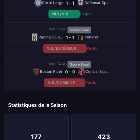
1 - 1
Cerro Largo
Defensor Sporting
NUL/NUL
Gagné
dim. 12 juil.
Score Final
1 - 1
Racing Club de Montevideo
Peñarol
NUL/EXTÉRIEUR
Perdu
dim. 12 juil.
Score Final
0 - 0
Boston River
Central Español
NUL/DOMICILE
Perdu
Statistiques de la Saison
177
423