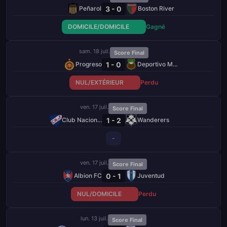
3 - 0
Peñarol
Boston River
DOMICILE/DOMICILE
Gagné
sam. 18 juil.
Score Final
1 - 0
Progreso
Deportivo Maldonado
NUL/EXTÉRIEUR
Perdu
ven. 17 juil.
Score Final
1 - 2
Club Nacional de Football
Wanderers
-
ven. 17 juil.
Score Final
0 - 1
Albion FC
Juventud
NUL/DOMICILE
Perdu
lun. 13 juil.
Score Final