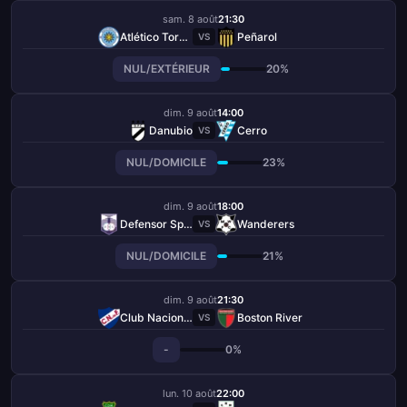
sam. 8 août
21:30
Atlético Torque
Peñarol
VS
NUL/EXTÉRIEUR
20%
dim. 9 août
14:00
Danubio
Cerro
VS
NUL/DOMICILE
23%
dim. 9 août
18:00
Defensor Sporting
Wanderers
VS
NUL/DOMICILE
21%
dim. 9 août
21:30
Club Nacional de Football
Boston River
VS
-
0%
lun. 10 août
22:00