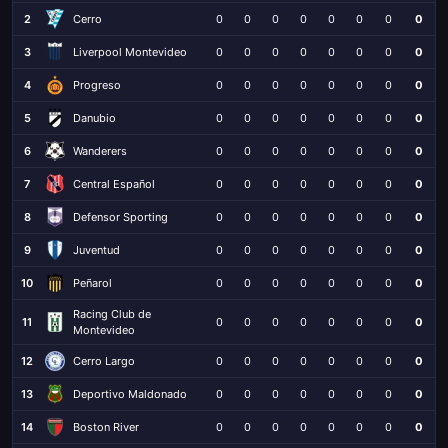
2
Cerro
0
0
0
0
0
0
0
0
3
Liverpool Montevideo
0
0
0
0
0
0
0
0
4
Progreso
0
0
0
0
0
0
0
0
5
Danubio
0
0
0
0
0
0
0
0
6
Wanderers
0
0
0
0
0
0
0
0
7
Central Español
0
0
0
0
0
0
0
0
8
Defensor Sporting
0
0
0
0
0
0
0
0
9
Juventud
0
0
0
0
0
0
0
0
10
Peñarol
0
0
0
0
0
0
0
0
Racing Club de
11
0
0
0
0
0
0
0
0
Montevideo
12
Cerro Largo
0
0
0
0
0
0
0
0
13
Deportivo Maldonado
0
0
0
0
0
0
0
0
14
Boston River
0
0
0
0
0
0
0
0