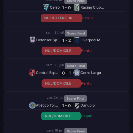
Score Final
1 - 0
Cerro
Racing Club de Montevideo
NUL/EXTÉRIEUR
Perdu
sam. 25 juil.
Score Final
1 - 2
Defensor Sporting
Liverpool Montevideo
NUL/DOMICILE
Perdu
sam. 25 juil.
Score Final
0 - 1
Central Español
Cerro Largo
NUL/DOMICILE
Perdu
ven. 24 juil.
Score Final
1 - 0
Atlético Torque
Danubio
NUL/DOMICILE
Gagné
sam. 18 juil.
Score Final