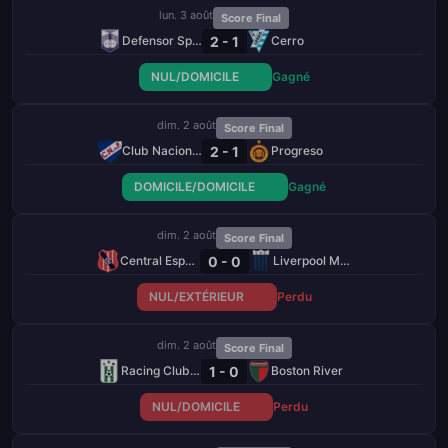
lun. 3 août
Score Final
2 - 1
Defensor Sporting
Cerro
NUL/DOMICILE
Gagné
dim. 2 août
Score Final
2 - 1
Club Nacional de Football
Progreso
DOMICILE/DOMICILE
Gagné
dim. 2 août
Score Final
0 - 0
Central Español
Liverpool Montevideo
NUL/EXTÉRIEUR
Perdu
dim. 2 août
Score Final
1 - 0
Racing Club de Montevideo
Boston River
NUL/DOMICILE
Perdu