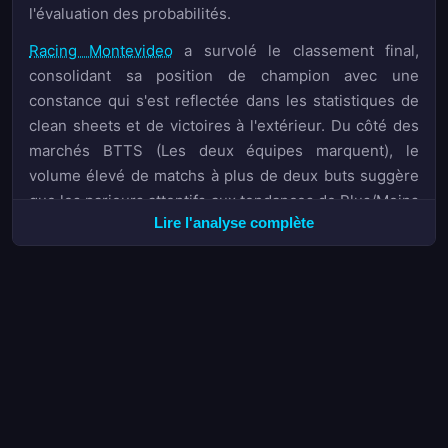
l'évaluation des probabilités.
Racing Montevideo
a survolé le classement final,
consolidant sa position de champion avec une
constance qui s'est reflectée dans les statistiques de
clean sheets et de victoires à l'extérieur. Du côté des
marchés BTTS (Les deux équipes marquent), le
volume élevé de matchs à plus de deux buts suggère
que les parieurs attentifs aux tendances de Plus/Moins
Lire l'analyse complète
buts ont trouvé des opportunités régulières tout au
long de la saison.
En bas de classement, Juventud, Progreso et Cerro
ont terminé aux trois dernières places, subissant la
relégation avec des défenses qui ont peiné à contenir
les assauts adverses. La.ctxthèque des matchs de ces
formations présente un profil interéssant pour les
stratégies de Paris de valeur sur le marché Over,
particulièrement lorsque ces équipes affrontaient des