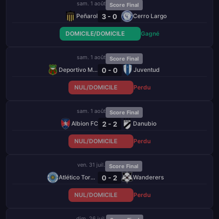
sam. 1 août
Score Final
3 - 0
Peñarol
Cerro Largo
DOMICILE/DOMICILE
Gagné
sam. 1 août
Score Final
0 - 0
Deportivo Maldonado
Juventud
NUL/DOMICILE
Perdu
sam. 1 août
Score Final
2 - 2
Albion FC
Danubio
NUL/DOMICILE
Perdu
ven. 31 juil.
Score Final
0 - 2
Atlético Torque
Wanderers
NUL/DOMICILE
Perdu
dim. 26 juil.