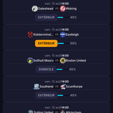
sam. 15 août
14:00
Gateshead
Woking
VS
EXTÉRIEUR
45%
sam. 15 août
14:00
Kidderminster Harriers
Eastleigh
VS
EXTÉRIEUR
50%
sam. 15 août
14:00
Solihull Moors
Boston United
VS
DOMICILE
45%
sam. 15 août
14:00
Southend
Scunthorpe
VS
EXTÉRIEUR
45%
sam. 15 août
14:00
Sutton United
Altrincham
VS