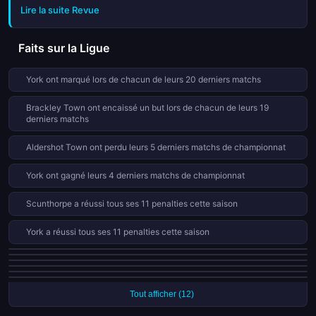
Lire la suite Revue
niveau. Certains clubs ont confirmé leur forme, tandis que
d'autres ont connu des déceptions. Les classements sont
restés dynamiques jusqu'à la fin de la saison, avec des
Faits sur la Ligue
équipes en course pour le titre ou la relégation. Cette
dernière journée a mis en lumière les efforts des joueurs et
York ont marqué lors de chacun de leurs 20 derniers matchs
l'intensité du championnat. C'est une fin de saison mémorable
qui laisse place à l'été.
Brackley Town ont encaissé un but lors de chacun de leurs 19
derniers matchs
Aldershot Town ont perdu leurs 5 derniers matchs de championnat
York ont gagné leurs 4 derniers matchs de championnat
Scunthorpe a réussi tous ses 11 penalties cette saison
York a réussi tous ses 11 penalties cette saison
Carlisle ont réalisé 3 matchs consécutifs sans encaisser de but
Morecambe ont encaissé un but lors de chacun de leurs 9 derniers
Boreham Wood ont réalisé 3 matchs consécutifs sans encaisser de but
matchs
Carlisle restent invaincus lors de leurs 5 derniers matchs de championnat
Aldershot Town a reçu 10 cartons rouges cette saison en 46 matchs
Boston United restent invaincus lors de leurs 5 derniers matchs de
championnat
Tout afficher (12)