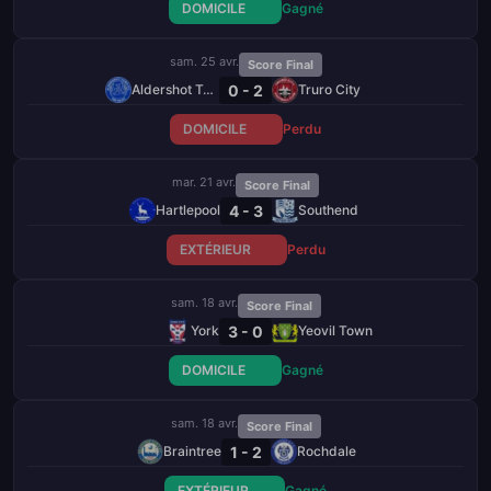
DOMICILE
Gagné
sam. 25 avr.
Score Final
0 - 2
Aldershot Town
Truro City
DOMICILE
Perdu
mar. 21 avr.
Score Final
4 - 3
Hartlepool
Southend
EXTÉRIEUR
Perdu
sam. 18 avr.
Score Final
3 - 0
York
Yeovil Town
DOMICILE
Gagné
sam. 18 avr.
Score Final
1 - 2
Braintree
Rochdale
EXTÉRIEUR
Gagné