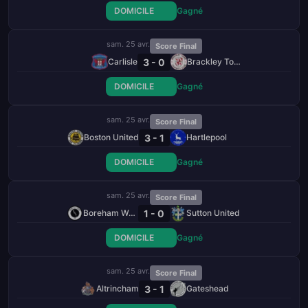
DOMICILE
Gagné
sam. 25 avr.
Score Final
3 - 0
Carlisle
Brackley Town
DOMICILE
Gagné
sam. 25 avr.
Score Final
3 - 1
Boston United
Hartlepool
DOMICILE
Gagné
sam. 25 avr.
Score Final
1 - 0
Boreham Wood
Sutton United
DOMICILE
Gagné
sam. 25 avr.
Score Final
3 - 1
Altrincham
Gateshead