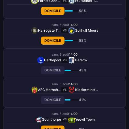
Forest Green Rovers
FC Halifax Town
VS
DOMICILE
58%
sam. 8 août
14:00
Harrogate Town
Solihull Moors
VS
DOMICILE
58%
sam. 8 août
14:00
Hartlepool
Barrow
VS
DOMICILE
43%
sam. 8 août
14:00
AFC Hornchurch
Kidderminster Harriers
VS
DOMICILE
41%
sam. 8 août
14:00
Scunthorpe
Yeovil Town
VS