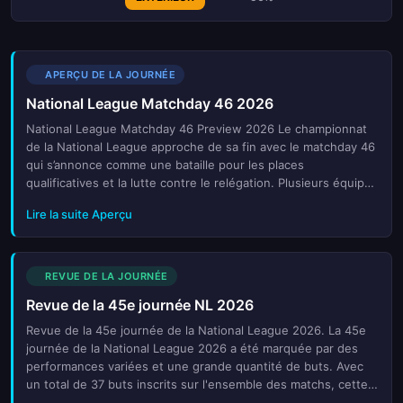
APERÇU DE LA JOURNÉE
National League Matchday 46 2026
National League Matchday 46 Preview 2026 Le championnat
de la National League approche de sa fin avec le matchday 46
qui s’annonce comme une bataille pour les places
qualificatives et la lutte contre le relégation. Plusieurs équipes
se battent pour terminer dans les positions qui leur
Lire la suite Aperçu
permettront d’accéder aux compétitions européennes ou
d’éviter la descente en division inférieure. Les matchs de
cette dernière journée promettent des tensions extrêmes,
avec des affrontements décisifs entre rivaux directs. Les
REVUE DE LA JOURNÉE
supporters attendent impatiemment ces derniers matches
Revue de la 45e journée NL 2026
pour connaître le destin des équipes. Cette journée marquera
la fin d’une saison intense et remplie de suspense.
Revue de la 45e journée de la National League 2026. La 45e
journée de la National League 2026 a été marquée par des
performances variées et une grande quantité de buts. Avec
un total de 37 buts inscrits sur l'ensemble des matchs, cette
journée a offert plusieurs surprises et moments de haut