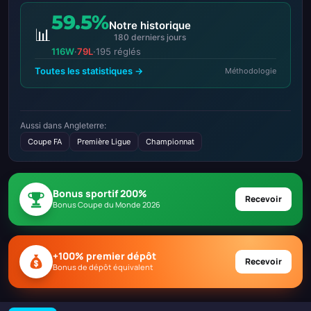
59.5%
Notre historique
📊
180 derniers jours
116W
·
79L
·
195 réglés
Toutes les statistiques →
Méthodologie
Aussi dans Angleterre:
Coupe FA
Première Ligue
Championnat
Bonus sportif 200%
Recevoir
Bonus Coupe du Monde 2026
+100% premier dépôt
Recevoir
Bonus de dépôt équivalent