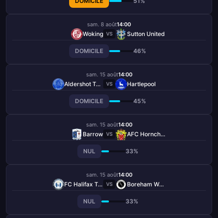
DOMICILE
51%
sam. 8 août
14:00
Woking
Sutton United
VS
DOMICILE
46%
sam. 15 août
14:00
Aldershot Town
Hartlepool
VS
DOMICILE
45%
sam. 15 août
14:00
Barrow
AFC Hornchurch
VS
NUL
33%
sam. 15 août
14:00
FC Halifax Town
Boreham Wood
VS
NUL
33%