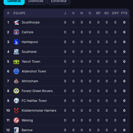
Général
Domicile
Extérieur
#
ÉQUIPE
J
V
N
D
BP
BC
DIFF
PTS
1
Scunthorpe
0
0
0
0
0
0
0
0
2
Carlisle
0
0
0
0
0
0
0
0
3
Hartlepool
0
0
0
0
0
0
0
0
4
Southend
0
0
0
0
0
0
0
0
5
Yeovil Town
0
0
0
0
0
0
0
0
6
Aldershot Town
0
0
0
0
0
0
0
0
7
Altrincham
0
0
0
0
0
0
0
0
8
Forest Green Rovers
0
0
0
0
0
0
0
0
9
FC Halifax Town
0
0
0
0
0
0
0
0
10
Kidderminster Harriers
0
0
0
0
0
0
0
0
11
Woking
0
0
0
0
0
0
0
0
12
Barrow
0
0
0
0
0
0
0
0