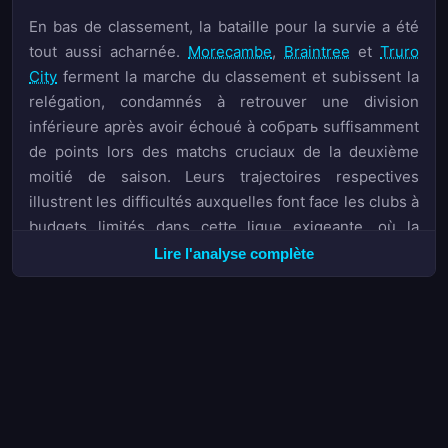
En bas de classement, la bataille pour la survie a été
tout aussi acharnée.
Morecambe
,
Braintree
et
Truro
City
ferment la marche du classement et subissent la
relégation, condamnés à retrouver une division
inférieure après avoir échoué à собрать suffisamment
de points lors des matchs cruciaux de la deuxième
moitié de saison. Leurs trajectoires respectives
illustrent les difficultés auxquelles font face les clubs à
budgets limités dans cette ligue exigeante, où la
moindre série négative peut s'avérer fatale.
Lire l'analyse complète
Sur le plan statistique, cette édition 2025/26 a affiché
une moyenne de 2,92 buts par rencontre, un chiffre
qui témoigne d'un football offensif et divertissant pour
les amateurs de paris. Les 553 matchs disputés ont
généré 1614 réalisations au total, avec une légère
dominance des équipes locales qui ont inscrit 877 buts
contre 737 pour les formations visiteuses. Ces