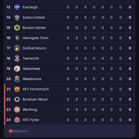
13
Eastleigh
0
0
0
0
0
0
0
0
14
Sutton United
0
0
0
0
0
0
0
0
15
Boston United
0
0
0
0
0
0
0
0
16
Harrogate Town
0
0
0
0
0
0
0
0
17
Solihull Moors
0
0
0
0
0
0
0
0
18
Tamworth
0
0
0
0
0
0
0
0
19
Gateshead
0
0
0
0
0
0
0
0
20
Wealdstone
0
0
0
0
0
0
0
0
21
AFC Hornchurch
0
0
0
0
0
0
0
0
22
Boreham Wood
0
0
0
0
0
0
0
0
23
Worthing
0
0
0
0
0
0
0
0
24
AFC Fylde
0
0
0
0
0
0
0
0
Relégation