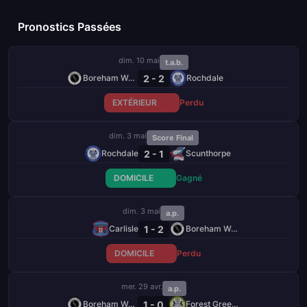
Pronostics Passées
dim. 10 mai
t.a.b.
2 - 2
Boreham Wood
Rochdale
EXTÉRIEUR
Perdu
dim. 3 mai
Score Final
2 - 1
Rochdale
Scunthorpe
DOMICILE
Gagné
dim. 3 mai
a.p.
1 - 2
Carlisle
Boreham Wood
DOMICILE
Perdu
mer. 29 avr.
a.p.
1 - 0
Boreham Wood
Forest Green Rovers