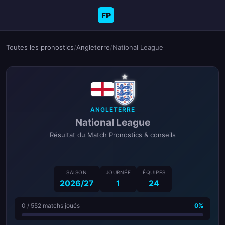
FP
Toutes les pronostics
/
Angleterre
/
National League
ANGLETERRE
National League
Résultat du Match Pronostics & conseils
SAISON
JOURNÉE
ÉQUIPES
2026/27
1
24
0 / 552 matchs joués
0%