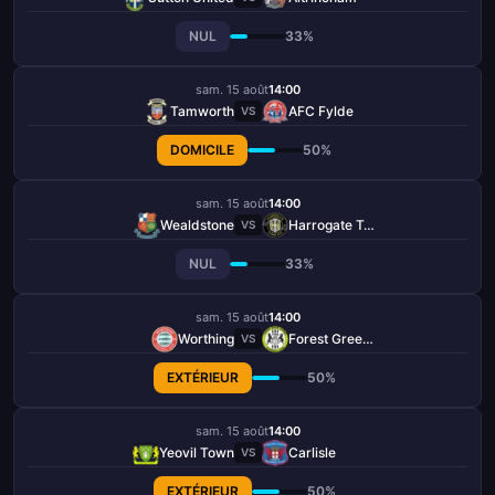
NUL
33%
sam. 15 août
14:00
Tamworth
AFC Fylde
VS
DOMICILE
50%
sam. 15 août
14:00
Wealdstone
Harrogate Town
VS
NUL
33%
sam. 15 août
14:00
Worthing
Forest Green Rovers
VS
EXTÉRIEUR
50%
sam. 15 août
14:00
Yeovil Town
Carlisle
VS
EXTÉRIEUR
50%