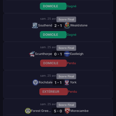
DOMICILE
Gagné
sam. 25 avr.
Score Final
2 - 1
Southend
Wealdstone
DOMICILE
Gagné
sam. 25 avr.
Score Final
0 - 1
Scunthorpe
Eastleigh
DOMICILE
Perdu
sam. 25 avr.
Score Final
1 - 1
Rochdale
York
EXTÉRIEUR
Perdu
sam. 25 avr.
Score Final
5 - 0
Forest Green Rovers
Morecambe