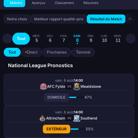
Matchs
Aperçus
Classement
Résultats
Notre choix
Meilleur rapport qualité-prix
Résultat du Match
Plus 
MER.
JEU.
VEN.
SAM.
DIM.
LUN.
MAR.
MER.
Tout
5
6
7
8
9
10
11
12
Tout
Direct
Prochaines
Terminé
National League Pronostics
sam. 8 août
14:00
AFC Fylde
Wealdstone
VS
DOMICILE
47%
sam. 8 août
14:00
Altrincham
Southend
VS
EXTÉRIEUR
55%