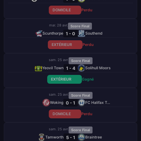
DOMICILE
Perdu
mar. 28 avr.
Score Final
1 - 0
Scunthorpe
Southend
EXTÉRIEUR
Perdu
sam. 25 avr.
Score Final
1 - 4
Yeovil Town
Solihull Moors
EXTÉRIEUR
Gagné
sam. 25 avr.
Score Final
0 - 1
Woking
FC Halifax Town
DOMICILE
Perdu
sam. 25 avr.
Score Final
5 - 1
Tamworth
Braintree