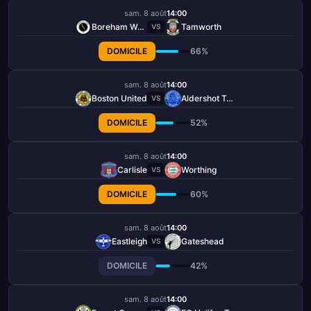
sam. 8 août
14:00
Boreham Wood
Tamworth
VS
DOMICILE
66%
sam. 8 août
14:00
Boston United
Aldershot Town
VS
DOMICILE
52%
sam. 8 août
14:00
Carlisle
Worthing
VS
DOMICILE
60%
sam. 8 août
14:00
Eastleigh
Gateshead
VS
DOMICILE
42%
sam. 8 août
14:00