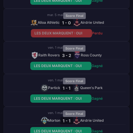
LES DEUX MARQUENT : OUI
Gagné
mar. 5 mai
Score Final
1 - 0
Alloa Athletic
Airdrie United
LES DEUX MARQUENT : OUI
Perdu
ven. 1 mai
Score Final
3 - 2
Raith Rovers
Ross County
LES DEUX MARQUENT : OUI
Gagné
ven. 1 mai
Score Final
1 - 1
Partick
Queen's Park
LES DEUX MARQUENT : OUI
Gagné
ven. 1 mai
Score Final
1 - 1
Morton
Airdrie United
LES DEUX MARQUENT : OUI
Gagné