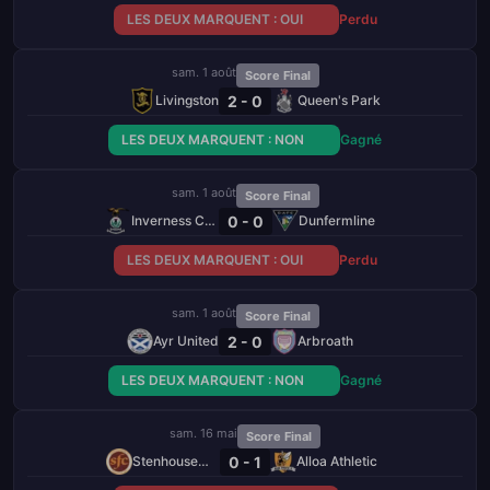
LES DEUX MARQUENT : OUI
Perdu
sam. 1 août
Score Final
2 - 0
Livingston
Queen's Park
LES DEUX MARQUENT : NON
Gagné
sam. 1 août
Score Final
0 - 0
Inverness Caledonian Thistle
Dunfermline
LES DEUX MARQUENT : OUI
Perdu
sam. 1 août
Score Final
2 - 0
Ayr United
Arbroath
LES DEUX MARQUENT : NON
Gagné
sam. 16 mai
Score Final
0 - 1
Stenhousemuir
Alloa Athletic