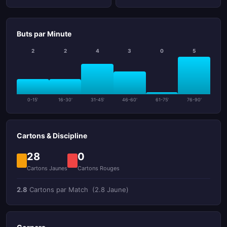
Buts par Minute
2
2
4
3
0
5
0-15'
16-30'
31-45'
46-60'
61-75'
76-90'
Cartons & Discipline
28
0
Cartons Jaunes
Cartons Rouges
2.8
Cartons par Match
(2.8 Jaune)