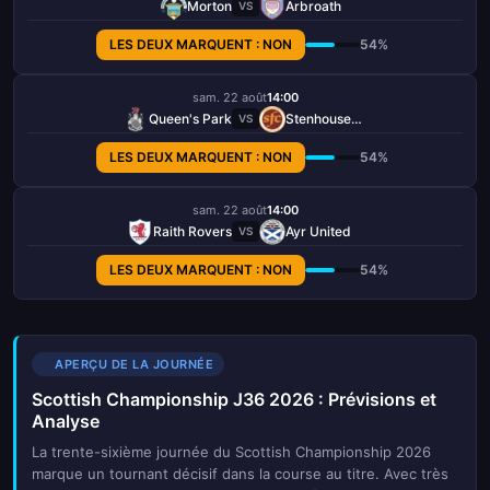
Morton
Arbroath
VS
LES DEUX MARQUENT : NON
54%
sam. 22 août
14:00
Queen's Park
Stenhousemuir
VS
LES DEUX MARQUENT : NON
54%
sam. 22 août
14:00
Raith Rovers
Ayr United
VS
LES DEUX MARQUENT : NON
54%
APERÇU DE LA JOURNÉE
Scottish Championship J36 2026 : Prévisions et
Analyse
La trente-sixième journée du Scottish Championship 2026
marque un tournant décisif dans la course au titre. Avec très