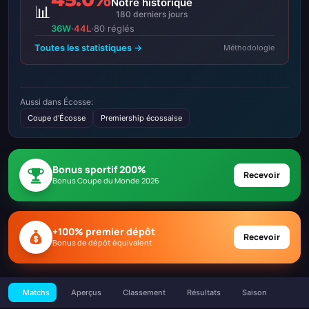
Notre historique
📊
180 derniers jours
36W
·
44L
·
80 réglés
Toutes les statistiques →
Méthodologie
Aussi dans Écosse:
Coupe d'Écosse
Premiership écossaise
Bonus sportif 200%
Recevoir
Bonus Coupe du Monde 2026
+100% premier dépôt
Recevoir
Bonus de dépôt équivalent
Matchs
Aperçus
Classement
Résultats
Saison