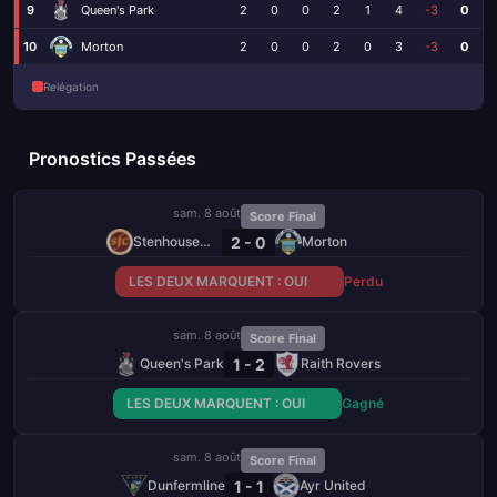
9
Queen's Park
2
0
0
2
1
4
-3
0
10
Morton
2
0
0
2
0
3
-3
0
Relégation
Pronostics Passées
sam. 8 août
Score Final
2 - 0
Stenhousemuir
Morton
LES DEUX MARQUENT : OUI
Perdu
sam. 8 août
Score Final
1 - 2
Queen's Park
Raith Rovers
LES DEUX MARQUENT : OUI
Gagné
sam. 8 août
Score Final
1 - 1
Dunfermline
Ayr United