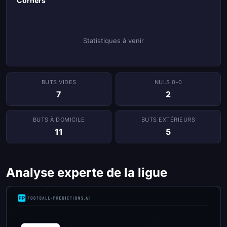
Corners
Statistiques à venir
BUTS VIDES
NULS 0-0
7
2
BUTS À DOMICILE
BUTS EXTÉRIEURS
11
5
Analyse experte de la ligue