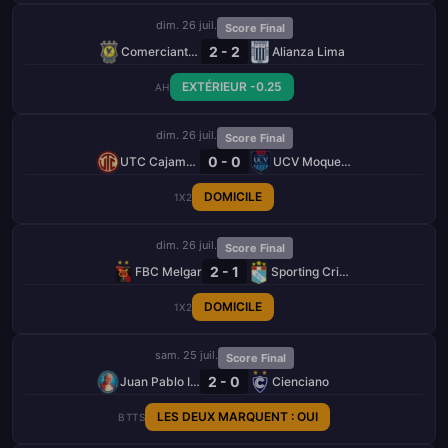
dim. 26 juil.
Score Final
2 - 2
Comerciantes Unidos
Alianza Lima
EXTÉRIEUR -0.25
AH
dim. 26 juil.
Score Final
0 - 0
UTC Cajamarca
UCV Moquegua
DOMICILE
1X2
dim. 26 juil.
Score Final
2 - 1
FBC Melgar
Sporting Cristal
DOMICILE
1X2
sam. 25 juil.
Score Final
2 - 0
Juan Pablo II College
Cienciano
LES DEUX MARQUENT : OUI
BTTS