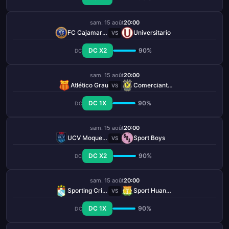
sam. 15 août
20:00
FC Cajamarca
Universitario
VS
DC X2
90%
DC
sam. 15 août
20:00
Atlético Grau
Comerciantes Unidos
VS
DC 1X
90%
DC
sam. 15 août
20:00
UCV Moquegua
Sport Boys
VS
DC X2
90%
DC
sam. 15 août
20:00
Sporting Cristal
Sport Huancayo
VS
DC 1X
90%
DC