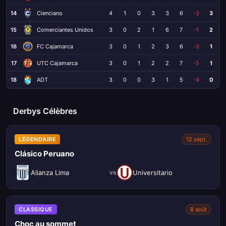
14
Cienciano
4
1
0
3
3
6
-3
3
15
Comerciantes Unidos
3
0
2
1
6
7
-1
2
16
FC Cajamarca
3
0
1
2
3
6
-3
1
17
UTC Cajamarca
3
0
1
2
2
7
-5
1
18
ADT
3
0
0
3
1
5
-4
0
Derbys Célèbres
LÉGENDAIRE
12 sept.
Clásico Peruano
Alianza Lima
Universitario
vs
CLASSIQUE
8 août
Choc au sommet