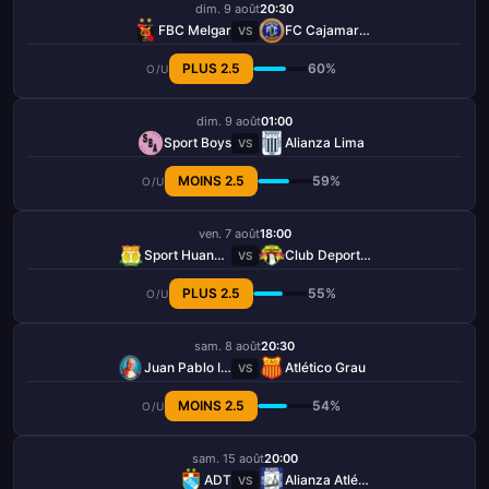
dim. 9 août
20:30
FBC Melgar
FC Cajamarca
VS
PLUS 2.5
60%
O/U
dim. 9 août
01:00
Sport Boys
Alianza Lima
VS
MOINS 2.5
59%
O/U
ven. 7 août
18:00
Sport Huancayo
Club Deportivo Los Chankas
VS
PLUS 2.5
55%
O/U
sam. 8 août
20:30
Juan Pablo II College
Atlético Grau
VS
MOINS 2.5
54%
O/U
sam. 15 août
20:00
ADT
Alianza Atlético
VS