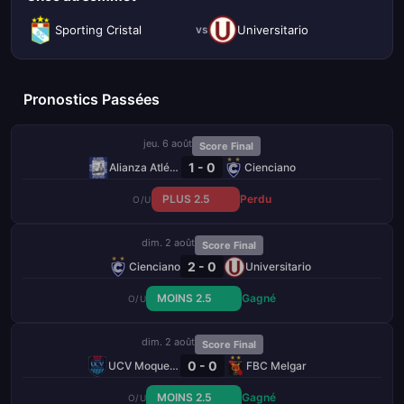
Sporting Cristal
Universitario
vs
Pronostics Passées
jeu. 6 août
Score Final
1 - 0
Alianza Atlético
Cienciano
PLUS 2.5
Perdu
O/U
dim. 2 août
Score Final
2 - 0
Cienciano
Universitario
MOINS 2.5
Gagné
O/U
dim. 2 août
Score Final
0 - 0
UCV Moquegua
FBC Melgar
MOINS 2.5
Gagné
O/U