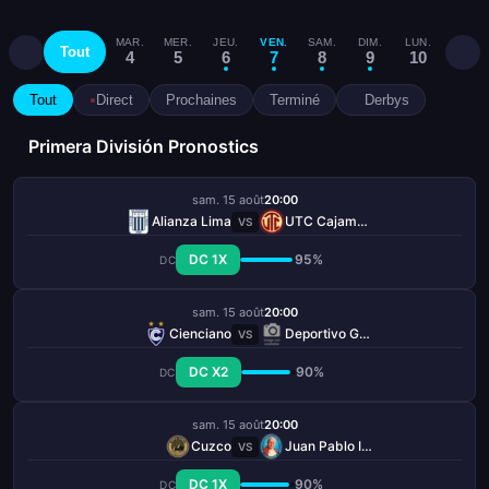
MAR.
MER.
JEU.
VEN.
SAM.
DIM.
LUN.
MAR.
Tout
4
5
6
7
8
9
10
11
Tout
Direct
Prochaines
Terminé
Derbys
Primera División Pronostics
sam. 15 août
20:00
Alianza Lima
UTC Cajamarca
VS
DC 1X
95%
DC
sam. 15 août
20:00
Cienciano
Deportivo Garcilaso
VS
DC X2
90%
DC
sam. 15 août
20:00
Cuzco
Juan Pablo II College
VS
DC 1X
90%
DC