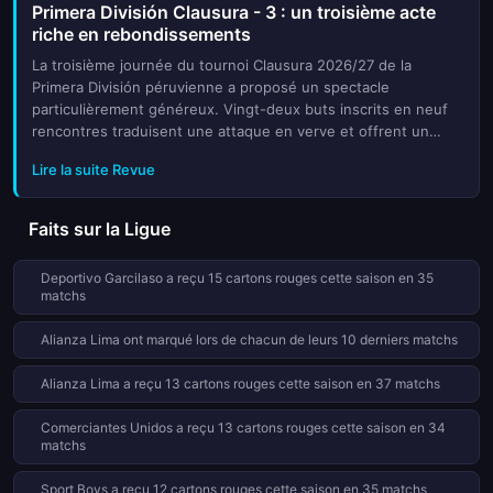
Primera División Clausura - 3 : un troisième acte
riche en rebondissements
La troisième journée du tournoi Clausura 2026/27 de la
Primera División péruvienne a proposé un spectacle
particulièrement généreux. Vingt-deux buts inscrits en neuf
rencontres traduisent une attaque en verve et offrent un
terrain fertile pour les analyses sur le marché O/U 2,5. Les
Lire la suite Revue
parieurs ayan...
Faits sur la Ligue
Deportivo Garcilaso a reçu 15 cartons rouges cette saison en 35
matchs
Alianza Lima ont marqué lors de chacun de leurs 10 derniers matchs
Alianza Lima a reçu 13 cartons rouges cette saison en 37 matchs
Comerciantes Unidos a reçu 13 cartons rouges cette saison en 34
matchs
Sport Boys a reçu 12 cartons rouges cette saison en 35 matchs