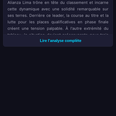
Alianza Lima trône en tête du classement et incarne
cette dynamique avec une solidité remarquable sur
ses terres. Derrière ce leader, la course au titre et la
lutte pour les places qualificatives en phase finale
créent une tension palpable. À l'autre extrémité du
tableau, la situation devient préoccupante pour trois
Lire l'analyse complète
équipes engluées dans la zone rouge : Atletico Grau
en seizième position,
Sport Huancayo
en dix-
septième, et le promu
Juan Pablo II College
en dix-
huitième et dernière place. Ces formations doivent
impérativement inverser la tendance, notamment à
l'extérieur où les statistiques suggèrent que la marge
de manœuvre reste étroite.
Pour les amateurs de paris sportifs, ces données
ouvrent des perspectives stratégiques. La propension
des équipes locales à dominer les confrontations
influence directement les cotes proposées par les
bookmakers sur les marchés 1X2 et les marchés de