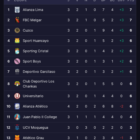
#
ÉQUIPE
J
V
N
D
BP
BC
DIFF
PTS
1
Alianza Lima
3
2
1
0
7
4
+3
7
2
FBC Melgar
3
2
1
0
5
2
+3
7
3
Cuzco
3
2
0
1
9
4
+5
6
4
Sport Huancayo
3
2
0
1
5
2
+3
6
5
Sporting Cristal
3
2
0
1
4
2
+2
6
6
Sport Boys
3
2
0
1
3
1
+2
6
7
Deportivo Garcilaso
3
2
0
1
3
2
+1
6
Club Deportivo Los
8
3
2
0
1
5
5
0
6
Chankas
9
Universitario
3
2
0
1
4
4
0
6
10
Alianza Atlético
4
2
0
2
6
8
-2
6
11
3
1
1
1
4
4
0
4
Juan Pablo II College
12
UCV Moquegua
3
0
3
0
2
2
0
3
13
Atlético Grau
3
1
0
2
3
4
-1
3