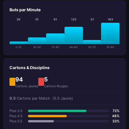
Buts par Minute
20
51
81
132
31
163
0-15'
16-30'
31-45'
46-60'
61-75'
76-90'
Cartons & Discipline
94
5
Cartons Jaunes
Cartons Rouges
0.5
Cartons par Match
(0.5 Jaune)
Plus 3.5
72%
Plus 4.5
48%
Plus 5.5
32%