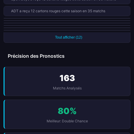
ADT a reçu 12 cartons rouges cette saison en 35 matchs
Alianza Lima a réussi tous ses 10 penalties cette saison
Sport Boys a réussi tous ses 9 penalties cette saison
Cuzco a réussi tous ses 9 penalties cette saison
Universitario a reçu 8 cartons rouges cette saison en 35 matchs
Sporting Cristal a reçu 8 cartons rouges cette saison en 40 matchs
Sporting Cristal a réussi tous ses 8 penalties cette saison
Tout afficher (12)
Précision des Pronostics
163
Matchs Analysés
80%
Meilleur: Double Chance