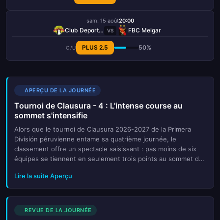
sam. 15 août
20:00
Club Deportivo Los Chankas
FBC Melgar
VS
PLUS 2.5
50%
O/U
APERÇU DE LA JOURNÉE
Tournoi de Clausura - 4 : L'intense course au
sommet s'intensifie
Alors que le tournoi de Clausura 2026-2027 de la Primera
División péruvienne entame sa quatrième journée, le
classement offre un spectacle saisissant : pas moins de six
équipes se tiennent en seulement trois points au sommet du
tableau. Alianza Lima et FBC Melgar partagent la tête avec
Lire la suite Aperçu
sept unité...
REVUE DE LA JOURNÉE