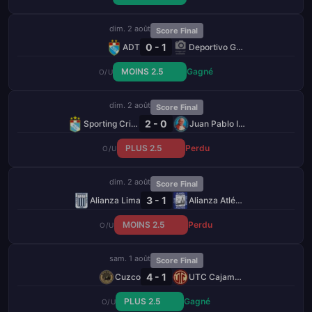
dim. 2 août
Score Final
0 - 1
ADT
Deportivo Garcilaso
MOINS 2.5
Gagné
O/U
dim. 2 août
Score Final
2 - 0
Sporting Cristal
Juan Pablo II College
PLUS 2.5
Perdu
O/U
dim. 2 août
Score Final
3 - 1
Alianza Lima
Alianza Atlético
MOINS 2.5
Perdu
O/U
sam. 1 août
Score Final
4 - 1
Cuzco
UTC Cajamarca
PLUS 2.5
Gagné
O/U