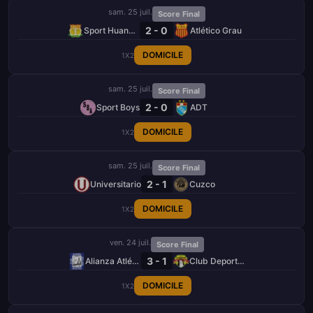
sam. 25 juil.
Score Final
2 - 0
Sport Huancayo
Atlético Grau
DOMICILE
1X2
sam. 25 juil.
Score Final
2 - 0
Sport Boys
ADT
DOMICILE
1X2
sam. 25 juil.
Score Final
2 - 1
Universitario
Cuzco
DOMICILE
1X2
ven. 24 juil.
Score Final
3 - 1
Alianza Atlético
Club Deportivo Los Chankas
DOMICILE
1X2