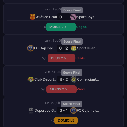
sam. 1 août
Score Final
0 - 1
Atlético Grau
Sport Boys
MOINS 2.5
Gagné
O/U
sam. 1 août
Score Final
0 - 2
FC Cajamarca
Sport Huancayo
PLUS 2.5
Perdu
O/U
ven. 31 juil.
Score Final
3 - 2
Club Deportivo Los Chankas
Comerciantes Unidos
MOINS 2.5
Perdu
O/U
lun. 27 juil.
Score Final
2 - 1
Deportivo Garcilaso
FC Cajamarca
DOMICILE
1X2