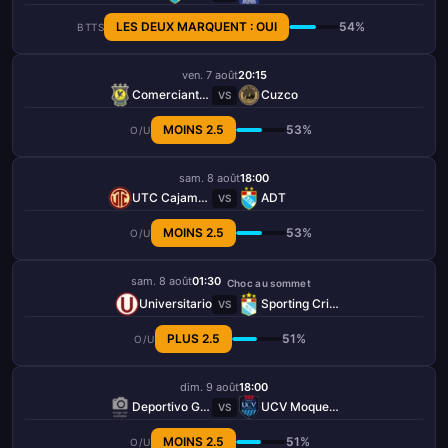
LES DEUX MARQUENT : OUI
54%
BTTS
ven. 7 août
20:15
Comerciantes Unidos
Cuzco
VS
MOINS 2.5
53%
O/U
sam. 8 août
18:00
UTC Cajamarca
ADT
VS
MOINS 2.5
53%
O/U
sam. 8 août
01:30
Choc au sommet
Universitario
Sporting Cristal
VS
PLUS 2.5
51%
O/U
dim. 9 août
18:00
Deportivo Garcilaso
UCV Moquegua
VS
MOINS 2.5
51%
O/U