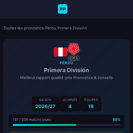
FP
Toutes les pronostics
/
Pérou
/
Primera División
PÉROU
Primera División
Meilleur rapport qualité-prix Pronostics & conseils
SAISON
JOURNÉE
ÉQUIPES
2026/27
4
18
181 / 306 matchs joués
59%