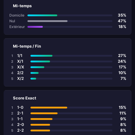
Mi-temps
35%
Domicile
47%
Nul
18%
Extérieur
Mi-temps / Fin
1/1
27%
1
X/1
24%
2
X/X
17%
3
2/2
10%
4
X/2
7%
5
Score Exact
1-0
15%
1
2-1
11%
2
1-1
9%
3
2-0
8%
4
2-2
8%
5