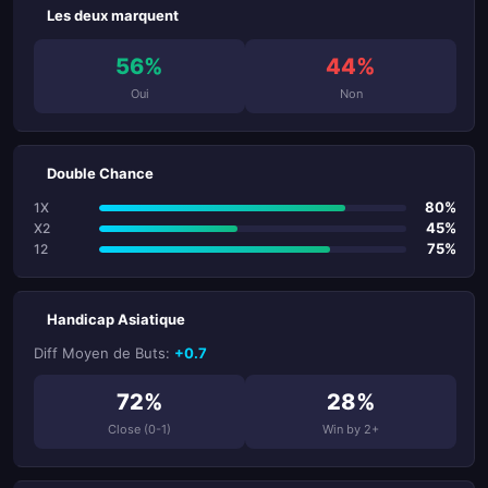
Les deux marquent
56%
44%
Oui
Non
Double Chance
80%
1X
45%
X2
75%
12
Handicap Asiatique
Diff Moyen de Buts:
+0.7
72%
28%
Close (0-1)
Win by 2+