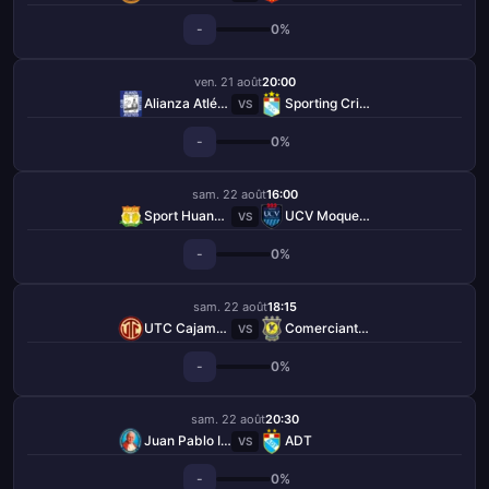
-
0%
ven. 21 août
20:00
Alianza Atlético
Sporting Cristal
VS
-
0%
sam. 22 août
16:00
Sport Huancayo
UCV Moquegua
VS
-
0%
sam. 22 août
18:15
UTC Cajamarca
Comerciantes Unidos
VS
-
0%
sam. 22 août
20:30
Juan Pablo II College
ADT
VS
-
0%