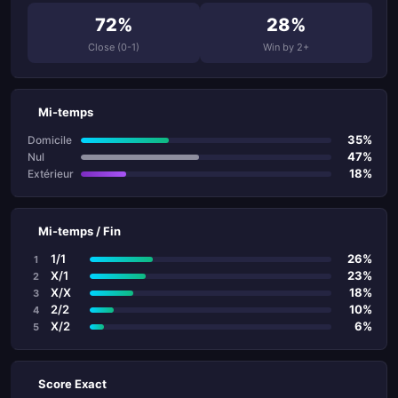
72%
28%
Close (0-1)
Win by 2+
Mi-temps
35%
Domicile
47%
Nul
18%
Extérieur
Mi-temps / Fin
1/1
26%
1
X/1
23%
2
X/X
18%
3
2/2
10%
4
X/2
6%
5
Score Exact