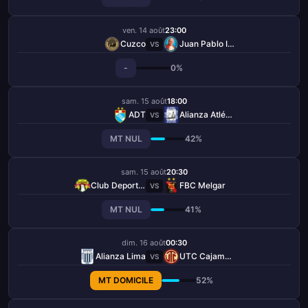
ven. 14 août
23:00
Cuzco
Juan Pablo II College
VS
-
0%
sam. 15 août
18:00
ADT
Alianza Atlético
VS
MT NUL
42%
sam. 15 août
20:30
Club Deportivo Los Chankas
FBC Melgar
VS
MT NUL
41%
dim. 16 août
00:30
Alianza Lima
UTC Cajamarca
VS
MT DOMICILE
52%