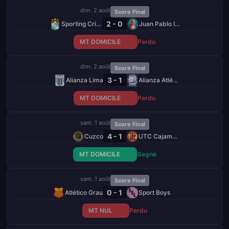
dim. 2 août
Score Final
2 - 0
Sporting Cristal
Juan Pablo II College
MT DOMICILE
Perdu
dim. 2 août
Score Final
3 - 1
Alianza Lima
Alianza Atlético
MT DOMICILE
Perdu
sam. 1 août
Score Final
4 - 1
Cuzco
UTC Cajamarca
MT DOMICILE
Gagné
sam. 1 août
Score Final
0 - 1
Atlético Grau
Sport Boys
MT NUL
Perdu