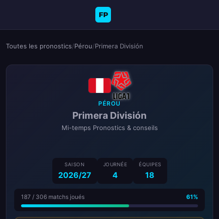
FP
Toutes les pronostics
/
Pérou
/
Primera División
PÉROU
Primera División
Mi-temps Pronostics & conseils
SAISON
JOURNÉE
ÉQUIPES
2026/27
4
18
187 / 306 matchs joués
61%