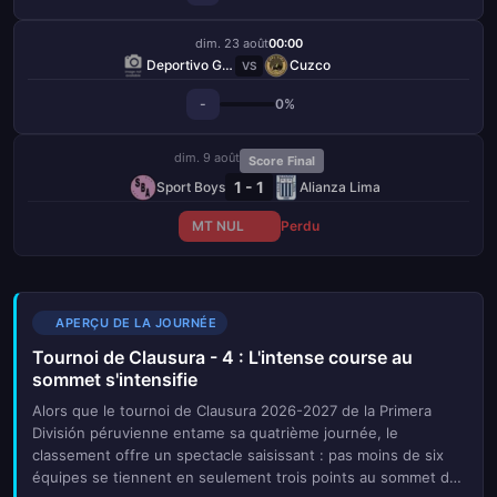
dim. 23 août
00:00
Deportivo Garcilaso
Cuzco
VS
-
0%
dim. 9 août
Score Final
1 - 1
Sport Boys
Alianza Lima
MT NUL
Perdu
APERÇU DE LA JOURNÉE
Tournoi de Clausura - 4 : L'intense course au
sommet s'intensifie
Alors que le tournoi de Clausura 2026-2027 de la Primera
División péruvienne entame sa quatrième journée, le
classement offre un spectacle saisissant : pas moins de six
équipes se tiennent en seulement trois points au sommet du