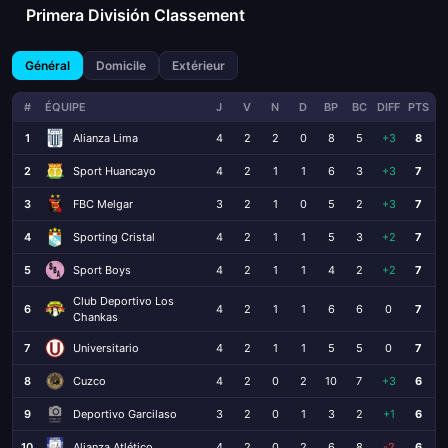
Primera División Classement
Général
Domicile
Extérieur
#
ÉQUIPE
J
V
N
D
BP
BC
DIFF
PTS
1
Alianza Lima
4
2
2
0
8
5
+3
8
2
Sport Huancayo
4
2
1
1
6
3
+3
7
3
FBC Melgar
3
2
1
0
5
2
+3
7
4
Sporting Cristal
4
2
1
1
5
3
+2
7
5
Sport Boys
4
2
1
1
4
2
+2
7
Club Deportivo Los
6
4
2
1
1
6
6
0
7
Chankas
7
Universitario
4
2
1
1
5
5
0
7
8
Cuzco
4
2
0
2
10
7
+3
6
9
Deportivo Garcilaso
3
2
0
1
3
2
+1
6
10
Alianza Atlético
4
2
0
2
6
8
-2
6