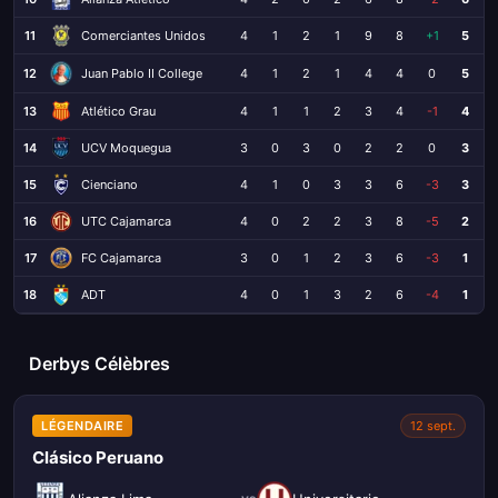
11
Comerciantes Unidos
4
1
2
1
9
8
+1
5
12
4
1
2
1
4
4
0
5
Juan Pablo II College
13
Atlético Grau
4
1
1
2
3
4
-1
4
14
UCV Moquegua
3
0
3
0
2
2
0
3
15
Cienciano
4
1
0
3
3
6
-3
3
16
UTC Cajamarca
4
0
2
2
3
8
-5
2
17
FC Cajamarca
3
0
1
2
3
6
-3
1
18
ADT
4
0
1
3
2
6
-4
1
Derbys Célèbres
LÉGENDAIRE
12 sept.
Clásico Peruano