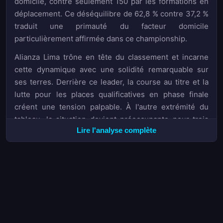
domicile, contre seulement 150 par les formations en
déplacement. Ce déséquilibre de 62,8 % contre 37,2 %
traduit une primauté du facteur domicile
particulièrement affirmée dans ce championship.
Alianza Lima trône en tête du classement et incarne
cette dynamique avec une solidité remarquable sur
ses terres. Derrière ce leader, la course au titre et la
lutte pour les places qualificatives en phase finale
créent une tension palpable. À l'autre extrémité du
tableau, la situation devient préoccupante pour trois
Lire l'analyse complète
équipes engluées dans la zone rouge : Atletico Grau
en seizième position,
Sport Huancayo
en dix-
septième, et le promu
Juan Pablo II College
en dix-
huitième et dernière place. Ces formations doivent
impérativement inverser la tendance, notamment à
l'extérieur où les statistiques suggèrent que la marge
de manœuvre reste étroite.