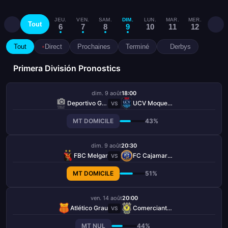
JEU.
VEN.
SAM.
DIM.
LUN.
MAR.
MER.
JEU.
Tout
6
7
8
9
10
11
12
13
Tout
Direct
Prochaines
Terminé
Derbys
Primera División Pronostics
dim. 9 août
18:00
Deportivo Garcilaso
UCV Moquegua
VS
MT DOMICILE
43%
dim. 9 août
20:30
FBC Melgar
FC Cajamarca
VS
MT DOMICILE
51%
ven. 14 août
20:00
Atlético Grau
Comerciantes Unidos
VS
MT NUL
44%