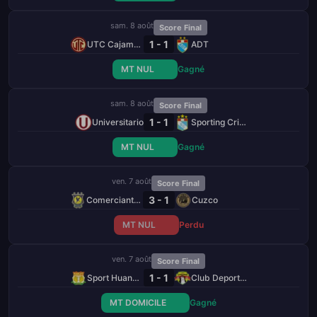
sam. 8 août
Score Final
1 - 1
UTC Cajamarca
ADT
MT NUL
Gagné
sam. 8 août
Score Final
1 - 1
Universitario
Sporting Cristal
MT NUL
Gagné
ven. 7 août
Score Final
3 - 1
Comerciantes Unidos
Cuzco
MT NUL
Perdu
ven. 7 août
Score Final
1 - 1
Sport Huancayo
Club Deportivo Los Chankas
MT DOMICILE
Gagné