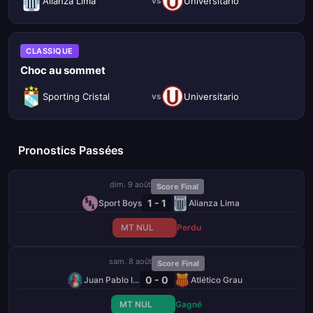
Alianza Lima
Universitario
vs
CLASSIQUE
Choc au sommet
Sporting Cristal
Universitario
vs
Pronostics Passées
dim. 9 août
Score Final
1 - 1
Sport Boys
Alianza Lima
MT NUL
Perdu
sam. 8 août
Score Final
0 - 0
Juan Pablo II College
Atlético Grau
MT NUL
Gagné