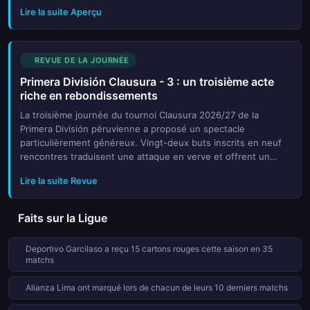
tableau. Alianza Lima et FBC Melgar partagent la tête avec
Lire la suite Aperçu
sept unité...
REVUE DE LA JOURNÉE
Primera División Clausura - 3 : un troisième acte
riche en rebondissements
La troisième journée du tournoi Clausura 2026/27 de la
Primera División péruvienne a proposé un spectacle
particulièrement généreux. Vingt-deux buts inscrits en neuf
rencontres traduisent une attaque en verve et offrent un
terrain fertile pour les analyses sur le marché O/U 2,5. Les
Lire la suite Revue
parieurs ayan...
Faits sur la Ligue
Deportivo Garcilaso a reçu 15 cartons rouges cette saison en 35
matchs
Alianza Lima ont marqué lors de chacun de leurs 10 derniers matchs