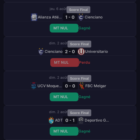
jeu. 6 août
Score Final
1 - 0
Alianza Atlético
Cienciano
MT NUL
Gagné
dim. 2 août
Score Final
2 - 0
Cienciano
Universitario
MT NUL
Perdu
dim. 2 août
Score Final
0 - 0
UCV Moquegua
FBC Melgar
MT NUL
Gagné
dim. 2 août
Score Final
0 - 1
ADT
Deportivo Garcilaso
MT NUL
Gagné