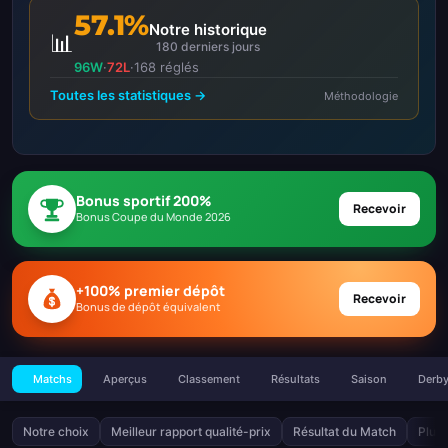
57.1%
Notre historique
📊
180 derniers jours
96W
·
72L
·
168 réglés
Toutes les statistiques →
Méthodologie
Bonus sportif 200%
Recevoir
Bonus Coupe du Monde 2026
+100% premier dépôt
Recevoir
Bonus de dépôt équivalent
Matchs
Aperçus
Classement
Résultats
Saison
Derb
Notre choix
Meilleur rapport qualité-prix
Résultat du Match
Plus 