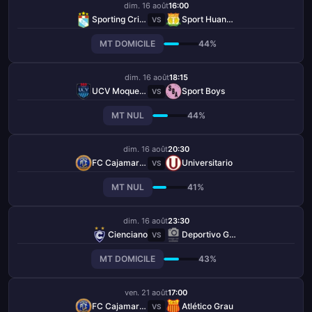
dim. 16 août
16:00
Sporting Cristal
Sport Huancayo
VS
MT DOMICILE
44%
dim. 16 août
18:15
UCV Moquegua
Sport Boys
VS
MT NUL
44%
dim. 16 août
20:30
FC Cajamarca
Universitario
VS
MT NUL
41%
dim. 16 août
23:30
Cienciano
Deportivo Garcilaso
VS
MT DOMICILE
43%
ven. 21 août
17:00
FC Cajamarca
Atlético Grau
VS