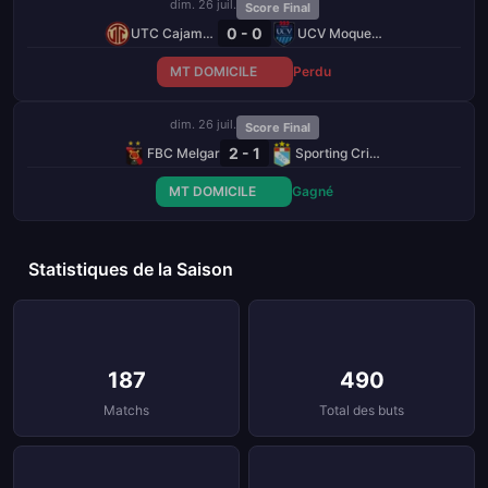
dim. 26 juil.
Score Final
0 - 0
UTC Cajamarca
UCV Moquegua
MT DOMICILE
Perdu
dim. 26 juil.
Score Final
2 - 1
FBC Melgar
Sporting Cristal
MT DOMICILE
Gagné
Statistiques de la Saison
187
490
Matchs
Total des buts