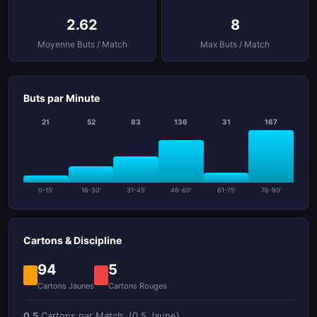
2.62
8
Moyenne Buts / Match
Max Buts / Match
Buts par Minute
21
52
83
136
31
167
0-15'
16-30'
31-45'
46-60'
61-75'
76-90'
Cartons & Discipline
94
5
Cartons Jaunes
Cartons Rouges
0.5
Cartons par Match
(0.5 Jaune)