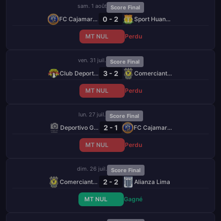
sam. 1 août
Score Final
0 - 2
FC Cajamarca
Sport Huancayo
MT NUL
Perdu
ven. 31 juil.
Score Final
3 - 2
Club Deportivo Los Chankas
Comerciantes Unidos
MT NUL
Perdu
lun. 27 juil.
Score Final
2 - 1
Deportivo Garcilaso
FC Cajamarca
MT NUL
Perdu
dim. 26 juil.
Score Final
2 - 2
Comerciantes Unidos
Alianza Lima
MT NUL
Gagné