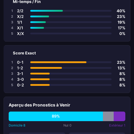
Mi-temps / Fin
2/2
40%
1
X/2
23%
2
1/1
19%
3
X/1
17%
4
X/X
0%
5
Score Exact
0-1
23%
1
1-2
13%
2
3-1
8%
3
3-0
8%
4
0-2
8%
5
Aperçu des Pronostics à Venir
89%
Domicile 8
Nul 0
Extérieur 1