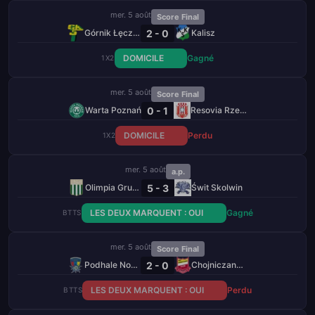
mer. 5 août
Score Final
2 - 0
Górnik Łęczna
Kalisz
DOMICILE
Gagné
1X2
mer. 5 août
Score Final
0 - 1
Warta Poznań
Resovia Rzeszów
DOMICILE
Perdu
1X2
mer. 5 août
a.p.
5 - 3
Olimpia Grudziądz
Świt Skolwin
LES DEUX MARQUENT : OUI
Gagné
BTTS
mer. 5 août
Score Final
2 - 0
Podhale Nowy Targ
Chojniczanka Chojnice
LES DEUX MARQUENT : OUI
Perdu
BTTS