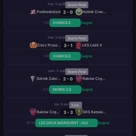
mer. 5 août
Score Final
2 - 0
Podbeskidzie
Hutnik Cracovie
DOMICILE
Gagné
1X2
mer. 5 août
Score Final
3 - 1
Znicz Pruszków
ŁKS Łódź II
DOMICILE
Gagné
1X2
sam. 2 mai
Score Final
2 - 0
Górnik Zabrze
Raków Częstochowa
MOINS 2.5
Gagné
O/U
jeu. 9 avr.
t.a.b.
3 - 3
Raków Częstochowa
GKS Katowice
LES DEUX MARQUENT : OUI
Gagné
BTTS