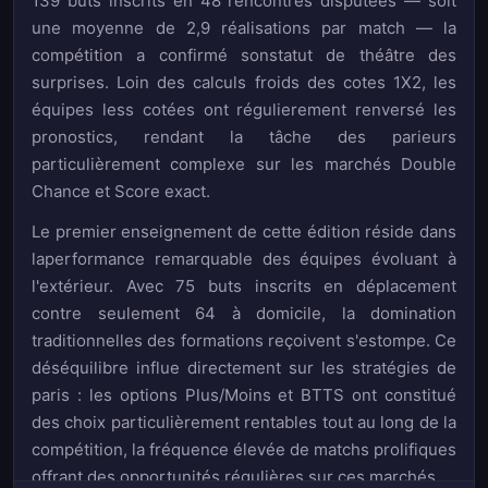
139 buts inscrits en 48 rencontres disputées — soit
une moyenne de 2,9 réalisations par match — la
compétition a confirmé sonstatut de théâtre des
surprises. Loin des calcul​s froids des cotes 1X2, les
équipes less cotées ont régulier​ement renversé les
pronostics, rendant la tâche des parieurs
particulièrement complexe sur les marchés Double
Chance et Score exact.
Le premier enseignement de cette édition réside dans
laperformance remarquable des équipes évoluant à
l'extérieur. Avec 75 buts inscrits en déplacement
contre seulement 64 à domicile, la domination
traditionnelles des formations reçoivent s'estompe. Ce
déséquilibre influe directement sur les stratégies de
paris : les options Plus/Moins et BTTS ont constitué
des choix particul​iè​rement rentables tout au long de la
compétition, la fréquence élevée de matchs prolifiques
offrant des opportunités régulières sur ces marchés.