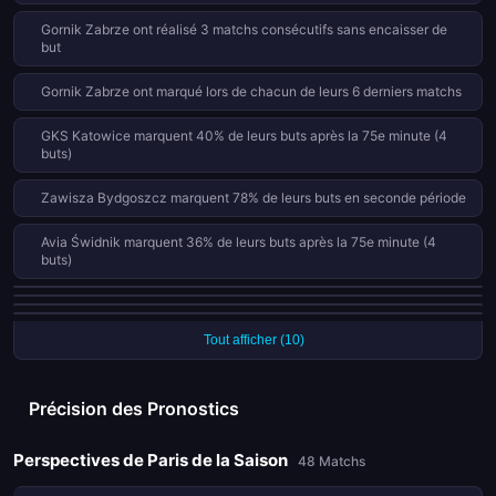
Gornik Zabrze ont réalisé 3 matchs consécutifs sans encaisser de
but
Gornik Zabrze ont marqué lors de chacun de leurs 6 derniers matchs
GKS Katowice marquent 40% de leurs buts après la 75e minute (4
buts)
Zawisza Bydgoszcz marquent 78% de leurs buts en seconde période
Avia Świdnik marquent 36% de leurs buts après la 75e minute (4
buts)
Chojniczanka Chojnice marquent 33% de leurs buts après la 75e minute
GKS Katowice marquent 70% de leurs buts en seconde période
(3 buts)
Gornik Zabrze marquent 63% de leurs buts en première période
Polonia Bytom marquent 25% de leurs buts dans les 15 premières minutes
(4 buts)
Tout afficher (10)
Précision des Pronostics
Perspectives de Paris de la Saison
48 Matchs