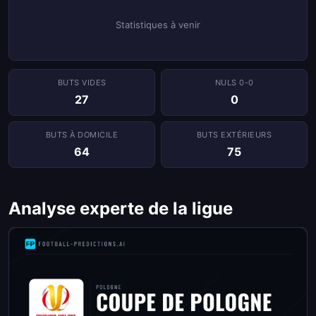
Statistiques à venir
BUTS VIDES
NULS 0-0
27
0
BUTS À DOMICILE
BUTS EXTÉRIEURS
64
75
Analyse experte de la ligue