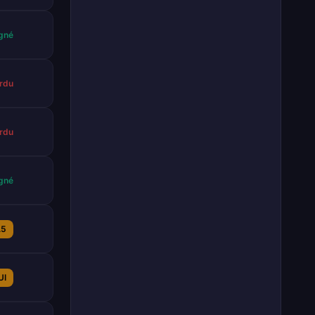
gné
rdu
rdu
gné
.5
UI