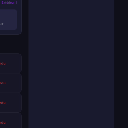
Extérieur 1
NE
rdu
rdu
rdu
rdu