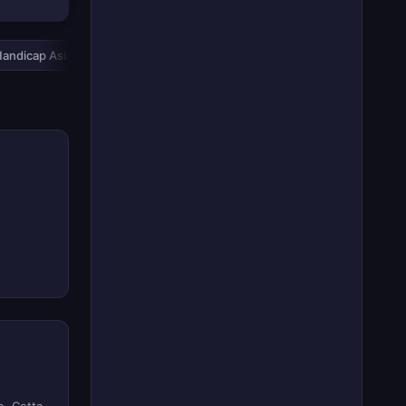
andicap Asiatique
Mi-temps
Mi-temps / Fin
Score Exact