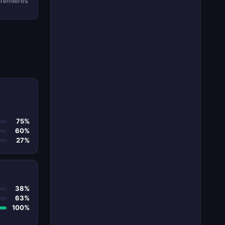
premières
75%
60%
27%
38%
63%
100%