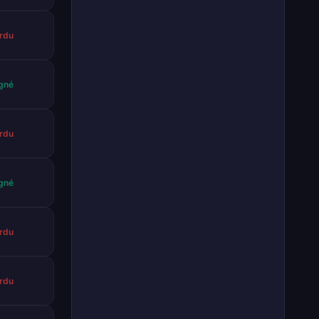
rdu
gné
rdu
gné
rdu
rdu