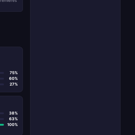
premières
75%
60%
27%
38%
63%
100%