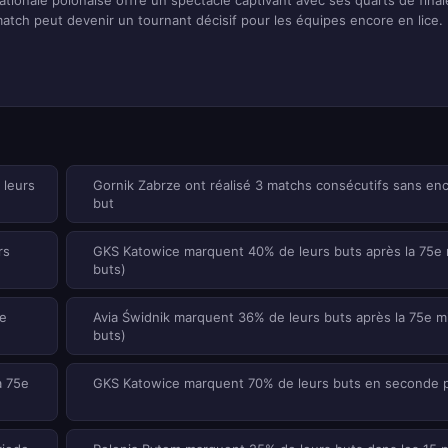
tionale polonaise offre un spectacle captivant avec ses quarts de final
atch peut devenir un tournant décisif pour les équipes encore en lice.
 leurs
Gornik Zabrze ont réalisé 3 matchs consécutifs sans enc
but
rs
GKS Katowice marquent 40% de leurs buts après la 75e 
buts)
de
Avia Świdnik marquent 36% de leurs buts après la 75e m
buts)
a 75e
GKS Katowice marquent 70% de leurs buts en seconde 