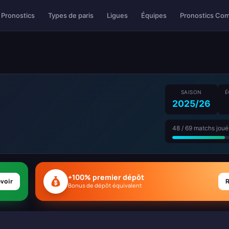
Pronostics Co
Pronostics
Types de paris
Ligues
Équipes
SAISON
É
2025/26
48 / 69 matchs joué
+100% premier dépôt
voir
R
Bonus de dépôt équivalent