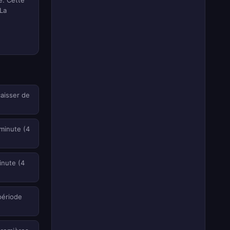
e. Cette
 La
aisser de
minute (4
inute (4
période