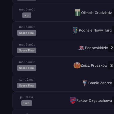
mer. 5 août
Olimpia Grudziądz
a.p.
mer. 5 août
Podhale Nowy Targ
Score Final
mer. 5 août
2
Podbeskidzie
Score Final
mer. 5 août
3 
Znicz Pruszków
Score Final
sam. 2 mai
Górnik Zabrze
Score Final
jeu. 9 avr.
Raków Częstochowa
t.a.b.